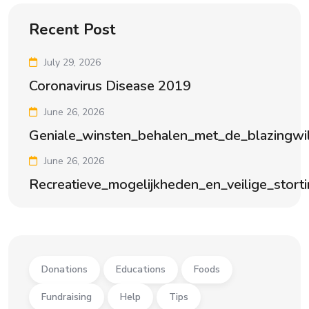
Recent Post
July 29, 2026
Coronavirus Disease 2019
June 26, 2026
Geniale_winsten_behalen_met_de_blazingwi
June 26, 2026
Recreatieve_mogelijkheden_en_veilige_stort
Donations
Educations
Foods
Fundraising
Help
Tips