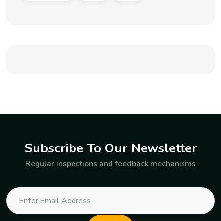
Subscribe To Our Newsletter
Regular inspections and feedback mechanisms