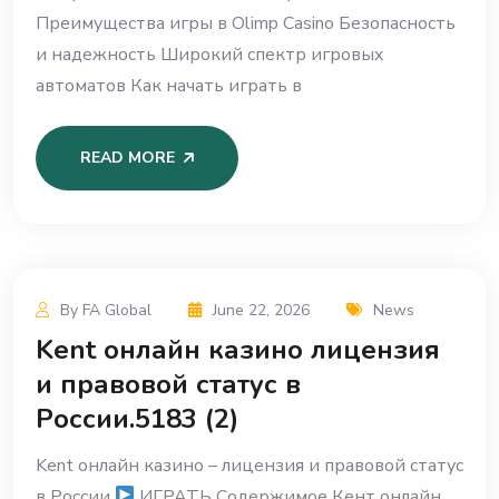
Преимущества игры в Olimp Casino Безопасность
и надежность Широкий спектр игровых
автоматов Как начать играть в
READ MORE
By FA Global
June 22, 2026
News
Kent онлайн казино лицензия
и правовой статус в
России.5183 (2)
Kent онлайн казино – лицензия и правовой статус
в России
ИГРАТЬ Содержимое Кент онлайн