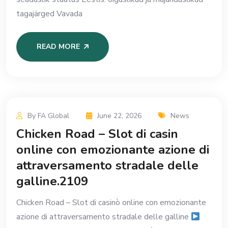
tagajärged Vavada
READ MORE
By FA Global
June 22, 2026
News
Chicken Road – Slot di casin
online con emozionante azione di
attraversamento stradale delle
galline.2109
Chicken Road – Slot di casinò online con emozionante
azione di attraversamento stradale delle galline