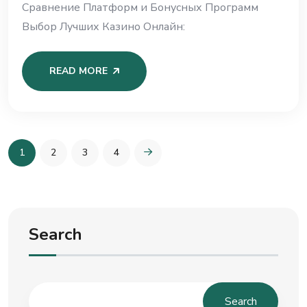
Сравнение Платформ и Бонусных Программ
Выбор Лучших Казино Онлайн:
READ MORE
1
2
3
4
Search
Search