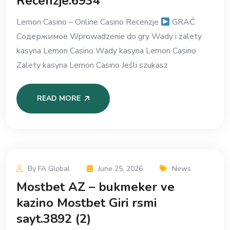
Recenzje.6934
Lemon Casino – Online Casino Recenzje
GRAĆ
Содержимое Wprowadzenie do gry Wady i zalety
kasyna Lemon Casino Wady kasyna Lemon Casino
Zalety kasyna Lemon Casino Jeśli szukasz
READ MORE
By FA Global
June 25, 2026
News
Mostbet AZ – bukmeker ve
kazino Mostbet Giri rsmi
sayt.3892 (2)