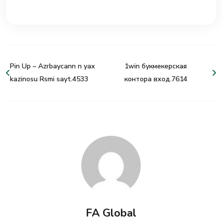
Pin Up – Azrbaycann n yax
1win букмекерская
kazinosu Rsmi sayt.4533
контора вход.7614
FA Global