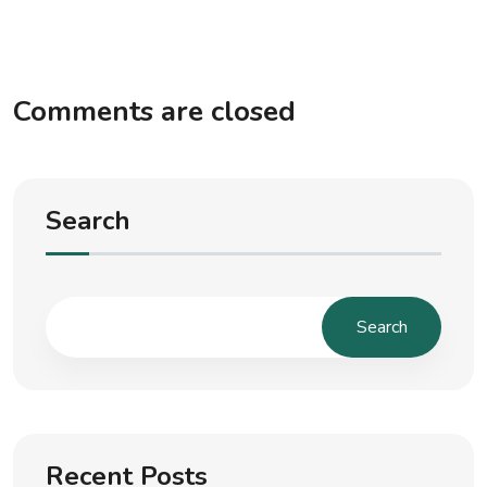
Comments are closed
Search
Search
Recent Posts