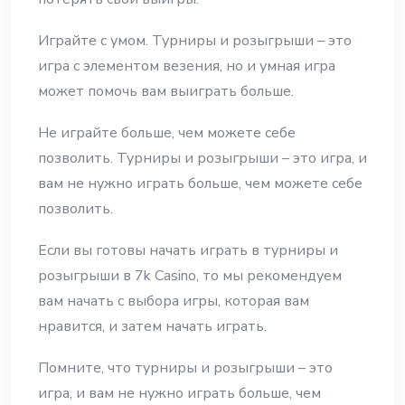
Играйте с умом. Турниры и розыгрыши – это
игра с элементом везения, но и умная игра
может помочь вам выиграть больше.
Не играйте больше, чем можете себе
позволить. Турниры и розыгрыши – это игра, и
вам не нужно играть больше, чем можете себе
позволить.
Если вы готовы начать играть в турниры и
розыгрыши в 7k Casino, то мы рекомендуем
вам начать с выбора игры, которая вам
нравится, и затем начать играть.
Помните, что турниры и розыгрыши – это
игра, и вам не нужно играть больше, чем