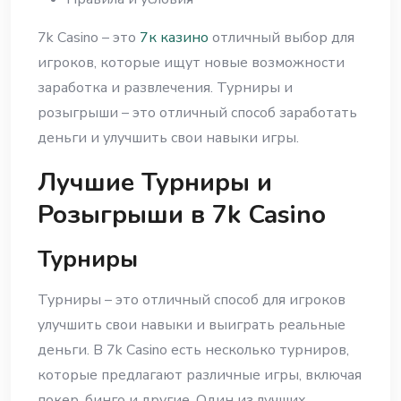
7k Casino – это
7к казино
отличный выбор для
игроков, которые ищут новые возможности
заработка и развлечения. Турниры и
розыгрыши – это отличный способ заработать
деньги и улучшить свои навыки игры.
Лучшие Турниры и
Розыгрыши в 7k Casino
Турниры
Турниры – это отличный способ для игроков
улучшить свои навыки и выиграть реальные
деньги. В 7k Casino есть несколько турниров,
которые предлагают различные игры, включая
покер, бинго и другие. Один из лучших