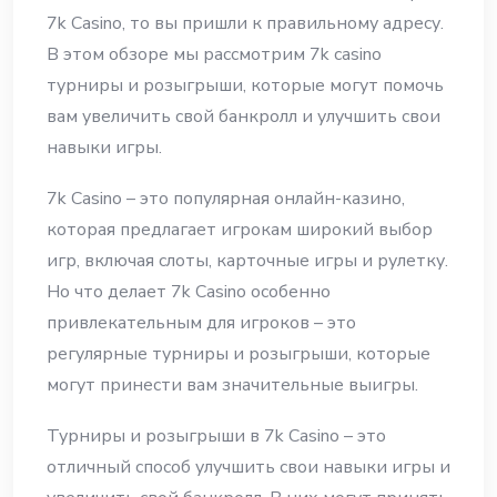
7k Casino, то вы пришли к правильному адресу.
В этом обзоре мы рассмотрим 7k casino
турниры и розыгрыши, которые могут помочь
вам увеличить свой банкролл и улучшить свои
навыки игры.
7k Casino – это популярная онлайн-казино,
которая предлагает игрокам широкий выбор
игр, включая слоты, карточные игры и рулетку.
Но что делает 7k Casino особенно
привлекательным для игроков – это
регулярные турниры и розыгрыши, которые
могут принести вам значительные выигры.
Турниры и розыгрыши в 7k Casino – это
отличный способ улучшить свои навыки игры и