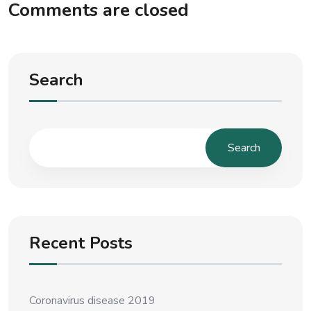
Comments are closed
Search
Search
Recent Posts
Coronavirus disease 2019