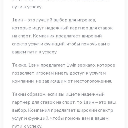
пути к успеху.
1вин – это лучший выбор для игроков,
которые ищут надежный партнер для ставок
на спорт. Компания предлагает широкий
спектр услуг и функций, чтобы помочь вам в
вашем пути к успеху.
Также, 1вин предлагает 1win зеркало, которое
позволяет игрокам иметь доступ к услугам
компании, не зависящим от местоположения.
Таким образом, если вы ищете надежный
партнер для ставок на спорт, то 1вин – это ваш
выбор. Компания предлагает широкий спектр
услуг и функций, чтобы помочь вам в вашем
пути к успеху.