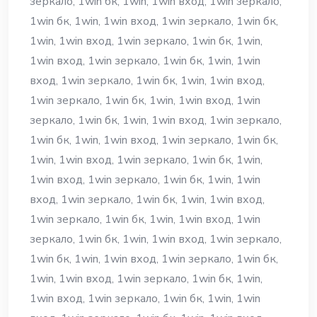
зеркало, 1win бк, 1win, 1win вход, 1win зеркало,
1win бк, 1win, 1win вход, 1win зеркало, 1win бк,
1win, 1win вход, 1win зеркало, 1win бк, 1win,
1win вход, 1win зеркало, 1win бк, 1win, 1win
вход, 1win зеркало, 1win бк, 1win, 1win вход,
1win зеркало, 1win бк, 1win, 1win вход, 1win
зеркало, 1win бк, 1win, 1win вход, 1win зеркало,
1win бк, 1win, 1win вход, 1win зеркало, 1win бк,
1win, 1win вход, 1win зеркало, 1win бк, 1win,
1win вход, 1win зеркало, 1win бк, 1win, 1win
вход, 1win зеркало, 1win бк, 1win, 1win вход,
1win зеркало, 1win бк, 1win, 1win вход, 1win
зеркало, 1win бк, 1win, 1win вход, 1win зеркало,
1win бк, 1win, 1win вход, 1win зеркало, 1win бк,
1win, 1win вход, 1win зеркало, 1win бк, 1win,
1win вход, 1win зеркало, 1win бк, 1win, 1win