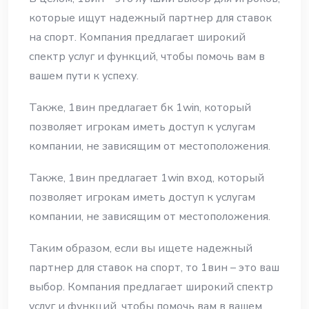
которые ищут надежный партнер для ставок
на спорт. Компания предлагает широкий
спектр услуг и функций, чтобы помочь вам в
вашем пути к успеху.
Также, 1вин предлагает бк 1win, который
позволяет игрокам иметь доступ к услугам
компании, не зависящим от местоположения.
Также, 1вин предлагает 1win вход, который
позволяет игрокам иметь доступ к услугам
компании, не зависящим от местоположения.
Таким образом, если вы ищете надежный
партнер для ставок на спорт, то 1вин – это ваш
выбор. Компания предлагает широкий спектр
услуг и функций, чтобы помочь вам в вашем