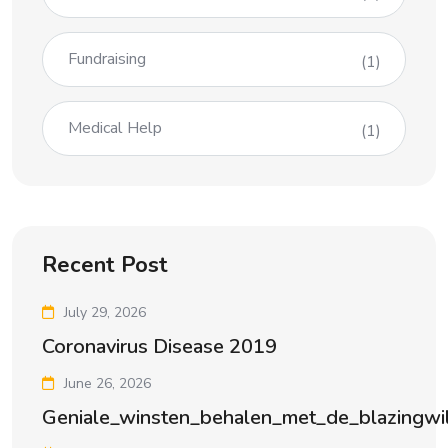
Fundraising
(1)
Medical Help
(1)
Recent Post
July 29, 2026
Coronavirus Disease 2019
June 26, 2026
Geniale_winsten_behalen_met_de_blazingwi