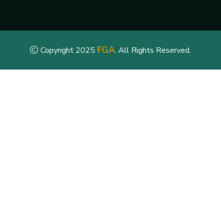
FGA
Copyright 2025
. All Rights Reserved.