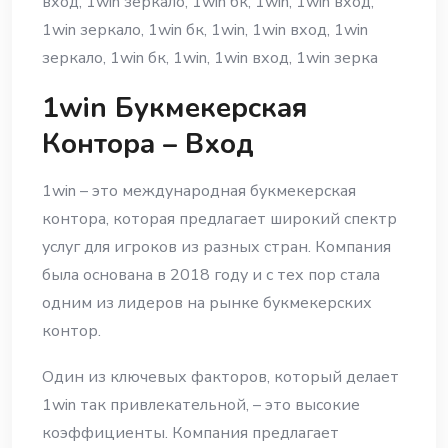
вход, 1win зеркало, 1win бк, 1win, 1win вход,
1win зеркало, 1win бк, 1win, 1win вход, 1win
зеркало, 1win бк, 1win, 1win вход, 1win зерка
1win Букмекерская
Контора – Вход
1win – это международная букмекерская
контора, которая предлагает широкий спектр
услуг для игроков из разных стран. Компания
была основана в 2018 году и с тех пор стала
одним из лидеров на рынке букмекерских
контор.
Один из ключевых факторов, который делает
1win так привлекательной, – это высокие
коэффициенты. Компания предлагает