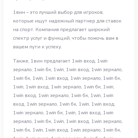
1вин – это лучший выбор для игроков,
которые ищут надежный партнер для ставок
на спорт. Компания предлагает широкий
спектр услуг и функций, чтобы помочь вам в
вашем пути к успеху.
Также, 1вин предлагает 1win вход, 1win
зеркало, 1win бк, 1win, 1win вход, 1win зеркало,
1win бк, 1win, 1win вход, 1win зеркало, 1win бк,
1win, 1win вход, 1win зеркало, 1win бк, 1win,
1win вход, 1win зеркало, 1win бк, 1win, 1win
вход, 1win зеркало, 1win бк, 1win, 1win вход,
1win зеркало, 1win бк, 1win, 1win вход, 1win
зеркало, 1win бк, 1win, 1win вход, 1win зеркало,
1win бк, 1win, 1win вход, 1win зеркало, 1win бк,