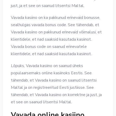
just, ja et see on saanud litsentsi Maltal.
Vavada kasiino on ka pakkunud erinevaid bonusse,
sealhulgas vavada bonus code. See tähendab, et
Vavada kasiino on pakkunud erinevaid võimalusi, et
klientidele, et nad saaksid kasutada kasiinot.
Vavada bonus code on saanud erinevatele
klientidele, et nad saaksid kasutada kasiinot.
Lõpuks, Vavada kasiino on saanud üheks
populaarsemaks online kasiinoks Eestis. See
tähendab, et Vavada kasiino on saanud litsentsi
Maltal ja on registreeritud Eesti justiisse. See
tähendab, et Vavada kasiino on korrektne ja just, ja
et see on saanud litsentsi Maltal.
Vavada online kasiino