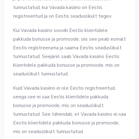
tunnustatud, kui Vavada kasiino on Eestis
registreeritud ja on Eestis seaduslikult tegev.
Kui Vavada kasiino soovib Eestis klientidele
pakkuda bonusse ja promoode, siis see peab esmalt
Eestis registreeruma ja saama Eestis seaduslikult
tunnustatud. Seejärel saab Vavada kasiino Eestis
klientidele pakkuda bonusse ja promoode, mis on
seaduslikult tunnustatud.
Kuid Vavada kasiino ei ole Eestis registreeritud,
seega see ei saa Eestis klientidele pakkuda
bonusse ja promoode, mis on seaduslikult
tunnustatud. See tähendab, et Vavada kasiino ei saa
Eestis klientidele pakkuda bonusse ja promoode,
mis on seaduslikult tunnustatud.