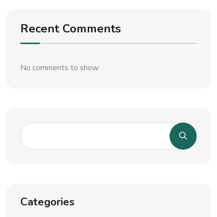
Recent Comments
No comments to show.
Categories