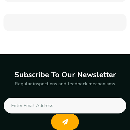
Subscribe To Our Newsletter
Regular inspections and feedback mechanisms