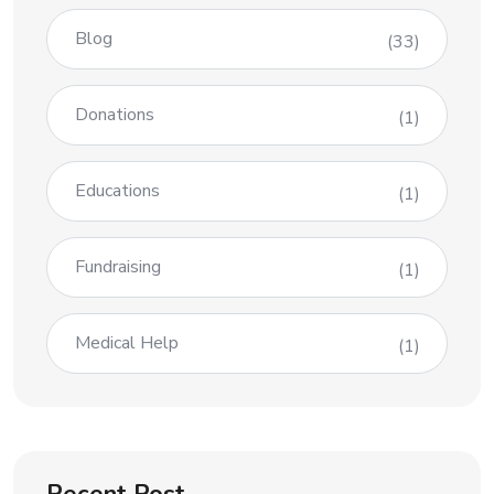
Blog
(33)
Donations
(1)
Educations
(1)
Fundraising
(1)
Medical Help
(1)
Recent Post