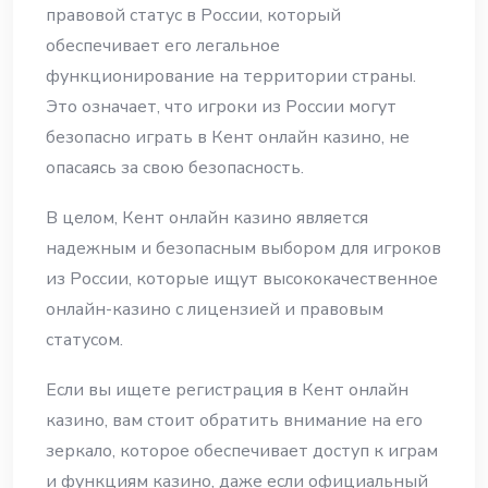
правовой статус в России, который
обеспечивает его легальное
функционирование на территории страны.
Это означает, что игроки из России могут
безопасно играть в Кент онлайн казино, не
опасаясь за свою безопасность.
В целом, Кент онлайн казино является
надежным и безопасным выбором для игроков
из России, которые ищут высококачественное
онлайн-казино с лицензией и правовым
статусом.
Если вы ищете регистрация в Кент онлайн
казино, вам стоит обратить внимание на его
зеркало, которое обеспечивает доступ к играм
и функциям казино, даже если официальный