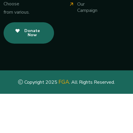
Choose
Our
Campaign
from various.
Donate
Now
FGA
Copyright 2025
. All Rights Reserved.