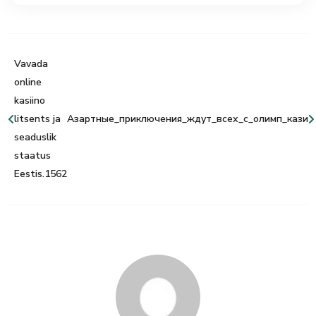
Vavada
online
kasiino
litsents ja
Азартные_приключения_ждут_всех_с_олимп_кази
seaduslik
staatus
Eestis.1562