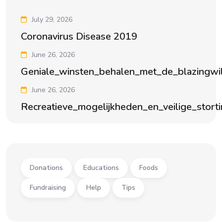
July 29, 2026
Coronavirus Disease 2019
June 26, 2026
Geniale_winsten_behalen_met_de_blazingwi
June 26, 2026
Recreatieve_mogelijkheden_en_veilige_stort
Donations
Educations
Foods
Fundraising
Help
Tips