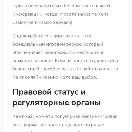
нужно беспокоиться о безопасности вашей
информации, когда играете на сайте Kent
Casino (kent casino зеркало).
В целом, Кент онлайн казино – это
официальный игровой ресурс, который
обеспечивает безопасность, честность и
комфорт игроков. Если вы ищете надежный и
безопасный способ играть в онлайн-казино, то
Кент онлайн казино – это ваш выбор.
Правовой статус и
регуляторные органы
Кент казино – это популярная онлайн-игровая
платформа, которая предлагает игрокам