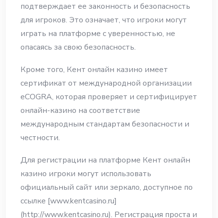
подтверждает ее законность и безопасность
для игроков. Это означает, что игроки могут
играть на платформе с уверенностью, не
опасаясь за свою безопасность.
Кроме того, Кент онлайн казино имеет
сертификат от международной организации
eCOGRA, которая проверяет и сертифицирует
онлайн-казино на соответствие
международным стандартам безопасности и
честности.
Для регистрации на платформе Кент онлайн
казино игроки могут использовать
официальный сайт или зеркало, доступное по
ссылке [www.kentcasino.ru]
(http://www.kentcasino.ru). Регистрация проста и