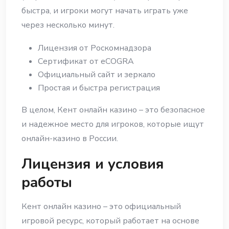
быстра, и игроки могут начать играть уже
через несколько минут.
Лицензия от Роскомнадзора
Сертификат от eCOGRA
Официальный сайт и зеркало
Простая и быстра регистрация
В целом, Кент онлайн казино – это безопасное
и надежное место для игроков, которые ищут
онлайн-казино в России.
Лицензия и условия
работы
Кент онлайн казино – это официальный
игровой ресурс, который работает на основе