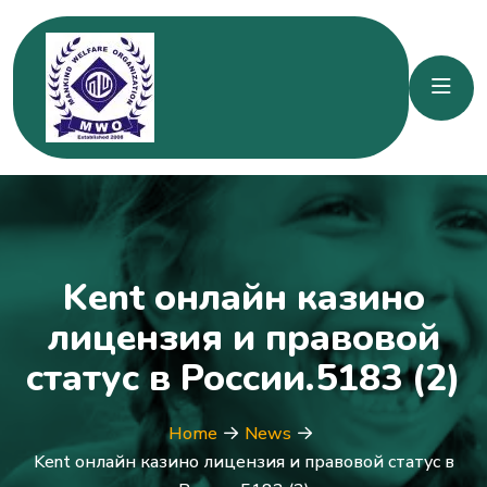
Kent онлайн казино
лицензия и правовой
статус в России.5183 (2)
Home
News
Kent онлайн казино лицензия и правовой статус в