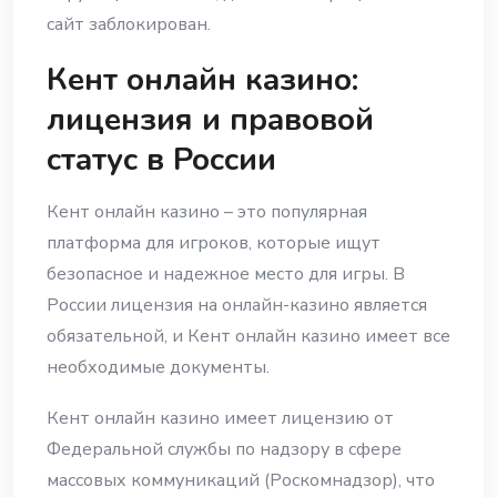
сайт заблокирован.
Кент онлайн казино:
лицензия и правовой
статус в России
Кент онлайн казино – это популярная
платформа для игроков, которые ищут
безопасное и надежное место для игры. В
России лицензия на онлайн-казино является
обязательной, и Кент онлайн казино имеет все
необходимые документы.
Кент онлайн казино имеет лицензию от
Федеральной службы по надзору в сфере
массовых коммуникаций (Роскомнадзор), что