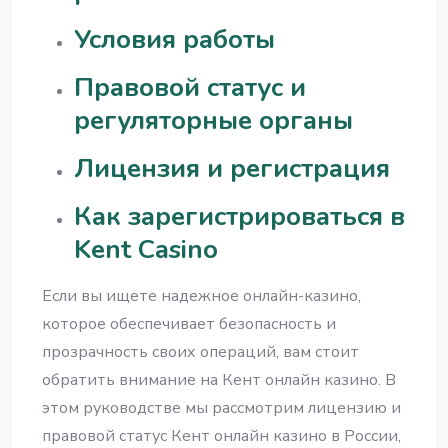
Условия работы
Правовой статус и
регуляторные органы
Лицензия и регистрация
Как зарегистрироваться в
Kent Casino
Если вы ищете надежное онлайн-казино,
которое обеспечивает безопасность и
прозрачность своих операций, вам стоит
обратить внимание на Кент онлайн казино. В
этом руководстве мы рассмотрим лицензию и
правовой статус Кент онлайн казино в России,