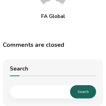
FA Global
Comments are closed
Search
Search