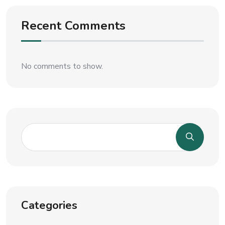
Recent Comments
No comments to show.
Categories