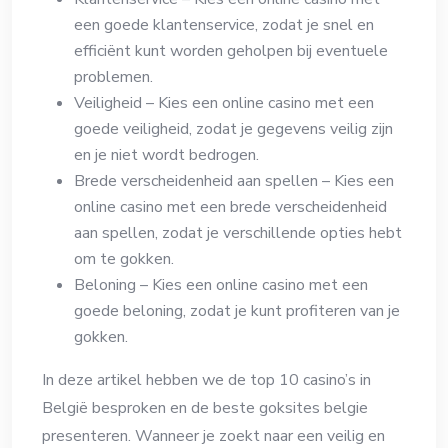
een goede klantenservice, zodat je snel en
efficiënt kunt worden geholpen bij eventuele
problemen.
Veiligheid – Kies een online casino met een
goede veiligheid, zodat je gegevens veilig zijn
en je niet wordt bedrogen.
Brede verscheidenheid aan spellen – Kies een
online casino met een brede verscheidenheid
aan spellen, zodat je verschillende opties hebt
om te gokken.
Beloning – Kies een online casino met een
goede beloning, zodat je kunt profiteren van je
gokken.
In deze artikel hebben we de top 10 casino’s in
België besproken en de beste goksites belgie
presenteren. Wanneer je zoekt naar een veilig en