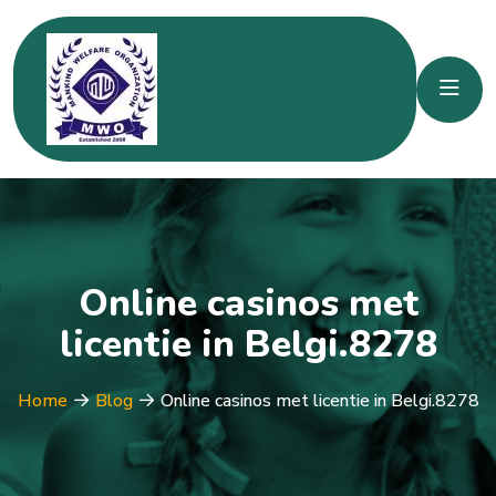
Online casinos met
licentie in Belgi.8278
Home
Blog
Online casinos met licentie in Belgi.8278