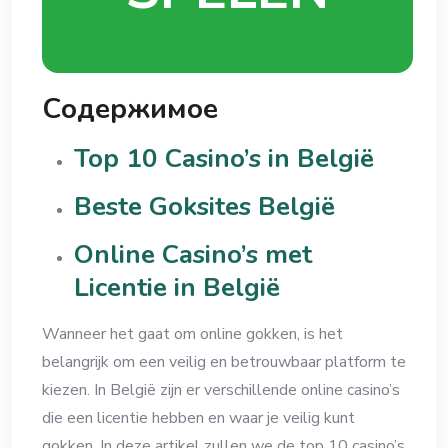
Содержимое
Top 10 Casino’s in België
Beste Goksites België
Online Casino’s met
Licentie in België
Wanneer het gaat om online gokken, is het
belangrijk om een veilig en betrouwbaar platform te
kiezen. In België zijn er verschillende online casino’s
die een licentie hebben en waar je veilig kunt
gokken. In deze artikel zullen we de top 10 casino’s