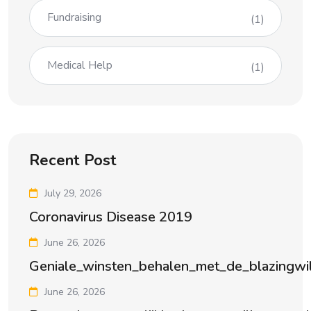
Fundraising
(1)
Medical Help
(1)
Recent Post
July 29, 2026
Coronavirus Disease 2019
June 26, 2026
Geniale_winsten_behalen_met_de_blazingwi
June 26, 2026