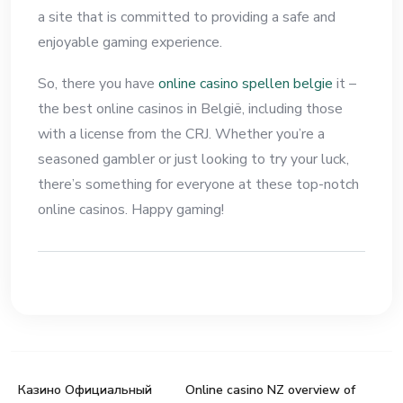
a site that is committed to providing a safe and
enjoyable gaming experience.
So, there you have
online casino spellen belgie
it –
the best online casinos in België, including those
with a license from the CRJ. Whether you’re a
seasoned gambler or just looking to try your luck,
there’s something for everyone at these top-notch
online casinos. Happy gaming!
Казино Официальный
Online casino NZ overview of