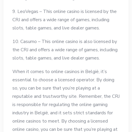
9. LeoVegas – This online casino is licensed by the
CRJ and offers a wide range of games, including
slots, table games, and live dealer games.
10. Casumo – This online casino is also licensed by
the CRJ and offers a wide range of games, including
slots, table games, and live dealer games.
When it comes to online casinos in België, it’s
essential to choose a licensed operator. By doing
so, you can be sure that you’re playing at a
reputable and trustworthy site. Remember, the CRJ
is responsible for regulating the online gaming
industry in België, and it sets strict standards for
online casinos to meet. By choosing a licensed
online casino, you can be sure that you’re playing at