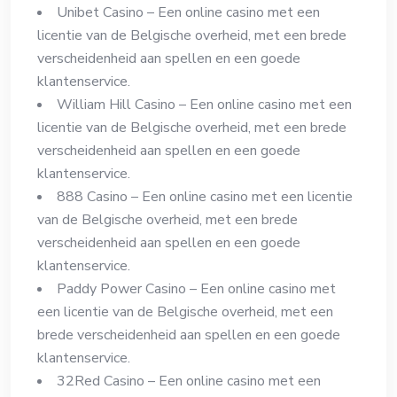
Unibet Casino – Een online casino met een
licentie van de Belgische overheid, met een brede
verscheidenheid aan spellen en een goede
klantenservice.
William Hill Casino – Een online casino met een
licentie van de Belgische overheid, met een brede
verscheidenheid aan spellen en een goede
klantenservice.
888 Casino – Een online casino met een licentie
van de Belgische overheid, met een brede
verscheidenheid aan spellen en een goede
klantenservice.
Paddy Power Casino – Een online casino met
een licentie van de Belgische overheid, met een
brede verscheidenheid aan spellen en een goede
klantenservice.
32Red Casino – Een online casino met een