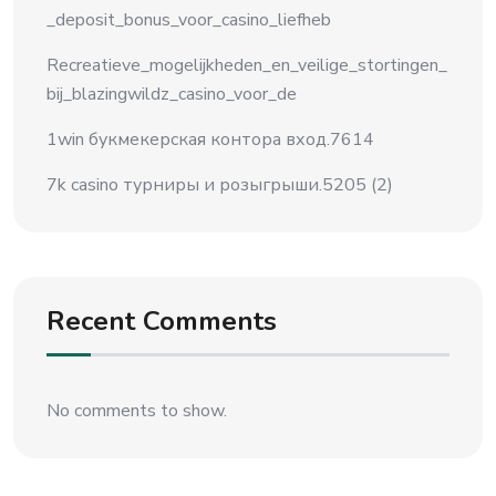
_deposit_bonus_voor_casino_liefheb
Recreatieve_mogelijkheden_en_veilige_stortingen_
bij_blazingwildz_casino_voor_de
1win букмекерская контора вход.7614
7k casino турниры и розыгрыши.5205 (2)
Recent Comments
No comments to show.