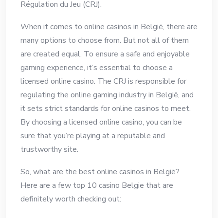
Régulation du Jeu (CRJ).
When it comes to online casinos in België, there are
many options to choose from. But not all of them
are created equal. To ensure a safe and enjoyable
gaming experience, it’s essential to choose a
licensed online casino. The CRJ is responsible for
regulating the online gaming industry in België, and
it sets strict standards for online casinos to meet.
By choosing a licensed online casino, you can be
sure that you’re playing at a reputable and
trustworthy site.
So, what are the best online casinos in België?
Here are a few top 10 casino Belgie that are
definitely worth checking out: