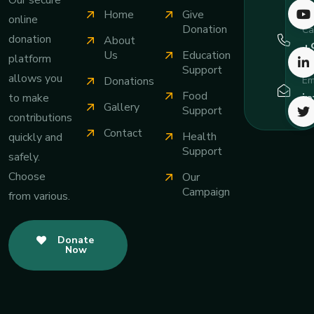
Home
Give
online
Donation
Ca
donation
About
+
Us
Education
platform
Support
allows you
Em
Donations
Food
i
to make
Gallery
Support
contributions
Contact
Health
quickly and
Support
safely.
Choose
Our
Campaign
from various.
Donate
Now