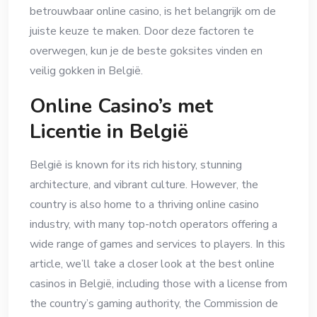
betrouwbaar online casino, is het belangrijk om de
juiste keuze te maken. Door deze factoren te
overwegen, kun je de beste goksites vinden en
veilig gokken in België.
Online Casino’s met
Licentie in België
België is known for its rich history, stunning
architecture, and vibrant culture. However, the
country is also home to a thriving online casino
industry, with many top-notch operators offering a
wide range of games and services to players. In this
article, we’ll take a closer look at the best online
casinos in België, including those with a license from
the country’s gaming authority, the Commission de