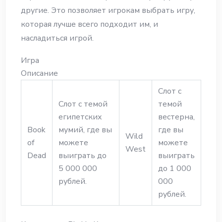
другие. Это позволяет игрокам выбрать игру,
которая лучше всего подходит им, и
насладиться игрой.
Игра
Описание
Слот с
Слот с темой
темой
египетских
вестерна,
Book
мумий, где вы
где вы
Wild
of
можете
можете
West
Dead
выиграть до
выиграть
5 000 000
до 1 000
рублей.
000
рублей.