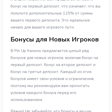
бонус на первый депозит, что означает, что вы
получите дополнительные 125% от суммы
вашего первого депозита. Это идеальное
начало для вашего игрового пути.
Бонусы для Новых Игроков
В Pin Up Казино предлагается целый ряд
бонусов для новых игроков, включая бонус на
первый депозит, бонус на второе депозит и
бонус на третье депозит. Каждый из этих
бонусов имеет свои условия и ограничения,
поэтому мы рекомендуем вам прочитать
условия каждого бонуса перед его
использованием.
Важно! Не забывайте, что бонусы и акции