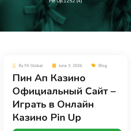
Pin Up.1252 (4)
By FA Global
June 3, 2026
Blog
Пин Ап Казино
Официальный Сайт –
Играть в Онлайн
Казино Pin Up