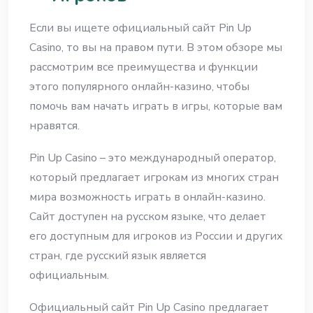
Если вы ищете официальный сайт Pin Up
Casino, то вы на правом пути. В этом обзоре мы
рассмотрим все преимущества и функции
этого популярного онлайн-казино, чтобы
помочь вам начать играть в игры, которые вам
нравятся.
Pin Up Casino – это международный оператор,
который предлагает игрокам из многих стран
мира возможность играть в онлайн-казино.
Сайт доступен на русском языке, что делает
его доступным для игроков из России и других
стран, где русский язык является
официальным.
Официальный сайт Pin Up Casino предлагает