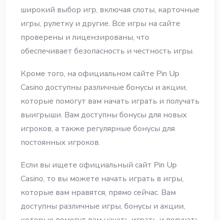
широкий выбор игр, включая слоты, карточные
игры, рулетку и другие. Все игры на сайте
проверены и лицензированы, что
обеспечивает безопасность и честность игры.
Кроме того, на официальном сайте Pin Up
Casino доступны различные бонусы и акции,
которые помогут вам начать играть и получать
выигрыши. Вам доступны бонусы для новых
игроков, а также регулярные бонусы для
постоянных игроков.
Если вы ищете официальный сайт Pin Up
Casino, то вы можете начать играть в игры,
которые вам нравятся, прямо сейчас. Вам
доступны различные игры, бонусы и акции,