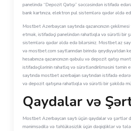
panelində “Depozit Qatışı” səccəsindən istifadə edərək
bank kartınıza, elektron pul sistemlərə qədər əldə edə
Mostbet Azerbaycan saytında qazancınızın çekilmesi 
etmək, istifadəçi panelindən rahatlıqla və sürətli bir 
sistemlərə qədər əldə edə bilərsiniz. Mostbet.az s
və mostbet.com saytlarından birində qeydiyyatdan k
hesabınıza qazancınızın qəbulu və depozit qatışı mə
istifadəçilərinin rahatlıq və sürətləndirilməsini təmin
saytında mostbet azerbaijan saytından istifadə edərək
və depozit qatışına rahatlıqla və sürətli bir şəkildə mü
Qaydalar və Şərt
Mostbet Azerbaycan saytı üçün qaydalar və şərtlər dəqi
mənimsədilə və təhlükəsizlik üçün dəqiqliklər və təl