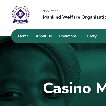
Non Profit
Mankind Welfare Organizati
Home
About Us
Donations
Gallery
C
Casino 