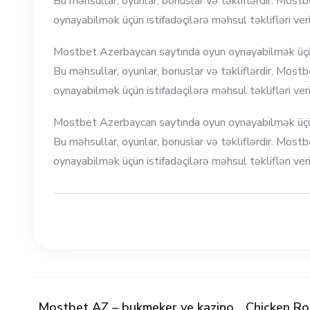
Bu məhsullar, oyunlar, bonuslar və təkliflərdir. Mos
oynayabilmək üçün istifadəçilərə məhsul təklifləri veril
Mostbet Azerbaycan saytında oyun oynayabilmək üçün is
Bu məhsullar, oyunlar, bonuslar və təkliflərdir. Mos
oynayabilmək üçün istifadəçilərə məhsul təklifləri veril
Mostbet Azerbaycan saytında oyun oynayabilmək üçün is
Bu məhsullar, oyunlar, bonuslar və təkliflərdir. Mos
oynayabilmək üçün istifadəçilərə məhsul təklifləri veril
Mostbet AZ – bukmeker ve kazino
Chicken Ro