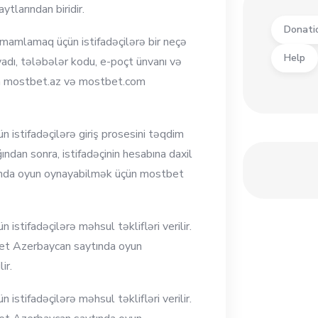
tlarından biridir.
Donati
mamlamaq üçün istifadəçilərə bir neçə
Help
yadı, tələbələr kodu, e-poçt ünvanı və
ün mostbet.az və mostbet.com
istifadəçilərə giriş prosesini təqdim
ından sonra, istifadəçinin hesabına daxil
tında oyun oynayabilmək üçün mostbet
tifadəçilərə məhsul təklifləri verilir.
tbet Azerbaycan saytında oyun
ir.
tifadəçilərə məhsul təklifləri verilir.