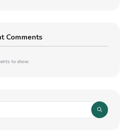
nt Comments
nts to show.