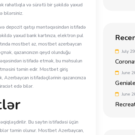
 rahatlıqla və sürətli bir şəkildə yaxud
 bilərsiniz.
və depozit qatışı məntəqəsindən istifadə
şəkildə yaxud bank kartınıza, elektron pul
Recen
aytında mostbet az, mostbet azerbaycan
July 2
eçmək, qazancınızın qeyd olunduğu
Corona
ntəqəsindən istifadə etmək, bu məhsulun
 etməsini təmin edir. Mostbet giriş
June 2
, Azerbaycan istifadəçilərinin qazancınıza
Genial
raciət edə bilər.
June 2
lər
Recrea
qləşdirilir. Bu saytın istifadəsi üçün
əblər təmin olunur. Mostbet Azerbaycan,