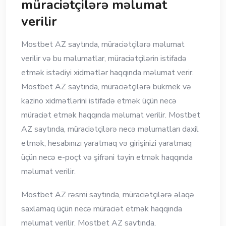
müraciətçilərə məlumat
verilir
Mostbet AZ saytında, müraciətçilərə məlumat
verilir və bu məlumatlar, müraciətçilərin istifadə
etmək istədiyi xidmətlər haqqında məlumat verir.
Mostbet AZ saytında, müraciətçilərə bukmek və
kazino xidmətlərini istifadə etmək üçün necə
müraciət etmək haqqında məlumat verilir. Mostbet
AZ saytında, müraciətçilərə necə məlumatları daxil
etmək, hesabınızı yaratmaq və girişinizi yaratmaq
üçün necə e-poçt və şifrəni təyin etmək haqqında
məlumat verilir.
Mostbet AZ rəsmi saytında, müraciətçilərə əlaqə
saxlamaq üçün necə müraciət etmək haqqında
məlumat verilir. Mostbet AZ saytında,