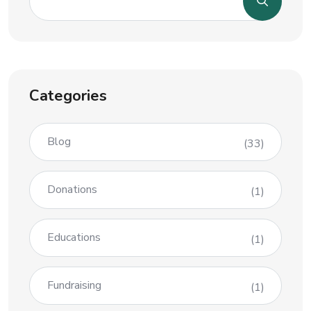
Categories
Blog
(33)
Donations
(1)
Educations
(1)
Fundraising
(1)