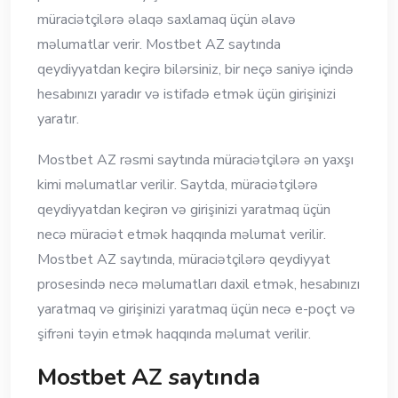
müraciətçilərə əlaqə saxlamaq üçün əlavə
məlumatlar verir. Mostbet AZ saytında
qeydiyyatdan keçirə bilərsiniz, bir neçə saniyə içində
hesabınızı yaradır və istifadə etmək üçün girişinizi
yaratır.
Mostbet AZ rəsmi saytında müraciətçilərə ən yaxşı
kimi məlumatlar verilir. Saytda, müraciətçilərə
qeydiyyatdan keçirən və girişinizi yaratmaq üçün
necə müraciət etmək haqqında məlumat verilir.
Mostbet AZ saytında, müraciətçilərə qeydiyyat
prosesində necə məlumatları daxil etmək, hesabınızı
yaratmaq və girişinizi yaratmaq üçün necə e-poçt və
şifrəni təyin etmək haqqında məlumat verilir.
Mostbet AZ saytında