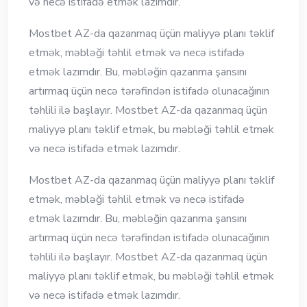
və necə istifadə etmək lazımdır.
Mostbet AZ-da qazanmaq üçün maliyyə planı təklif
etmək, məbləği təhlil etmək və necə istifadə
etmək lazımdır. Bu, məbləğin qazanma şansını
artırmaq üçün necə tərəfindən istifadə olunacağının
təhlili ilə başlayır. Mostbet AZ-da qazanmaq üçün
maliyyə planı təklif etmək, bu məbləği təhlil etmək
və necə istifadə etmək lazımdır.
Mostbet AZ-da qazanmaq üçün maliyyə planı təklif
etmək, məbləği təhlil etmək və necə istifadə
etmək lazımdır. Bu, məbləğin qazanma şansını
artırmaq üçün necə tərəfindən istifadə olunacağının
təhlili ilə başlayır. Mostbet AZ-da qazanmaq üçün
maliyyə planı təklif etmək, bu məbləği təhlil etmək
və necə istifadə etmək lazımdır.