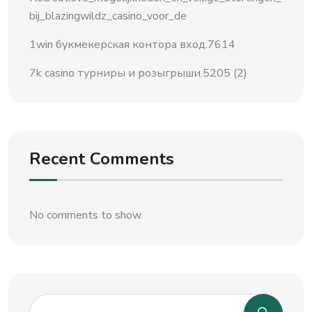
bij_blazingwildz_casino_voor_de
1win букмекерская контора вход.7614
7k casino турниры и розыгрыши.5205 (2)
Recent Comments
No comments to show.