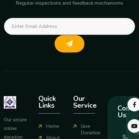
Regular inspections and feedback mechanisms
Quick
Our
Links
Service
Contac
Us
Our secure
Home
Give
online
Donation
Ca
donation
About