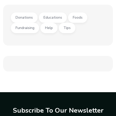
Donations
Educations
Foods
Fundraising
Help
Tips
Subscribe To Our Newsletter