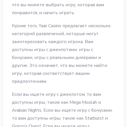
что вы можете выбрать игру, которая вам
понравится, и начать играть.
Кроме того, Yaar Casino предлагает несколько
категорий развлечений, которые могут
заинтересовать каждого игрока. Вам
доступны игры с джекпотами, игры с
бонусами, игры с реальными дилерами и
другие. Это означает, что вы можете найти
игру, которая соответствует вашим
предпочтениям.
Если вы ищете игру с джекпотом, то вам
доступны игры, такие как Mega Moolah и
Arabian Nights. Если вы ищете игру с бонусами,
то вам доступны игры, такие как Starburst и
Gonzo’s Quest. Если вы ищете игру с