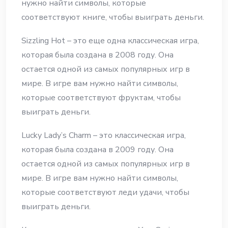
нужно найти символы, которые
соответствуют книге, чтобы выиграть деньги.
Sizzling Hot – это еще одна классическая игра,
которая была создана в 2008 году. Она
остается одной из самых популярных игр в
мире. В игре вам нужно найти символы,
которые соответствуют фруктам, чтобы
выиграть деньги.
Lucky Lady’s Charm – это классическая игра,
которая была создана в 2009 году. Она
остается одной из самых популярных игр в
мире. В игре вам нужно найти символы,
которые соответствуют леди удачи, чтобы
выиграть деньги.