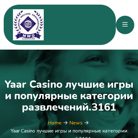
Yaar Casino лучшие игры
и популярные категории
развлечений.3161
Home
News
Yaar Casino лучшие игры и популярные категории