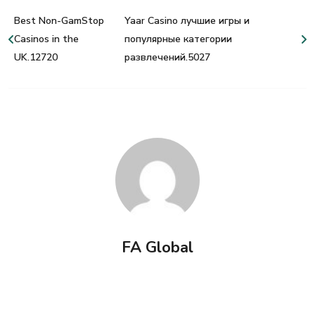
Best Non-GamStop
Yaar Casino лучшие игры и
Casinos in the
популярные категории
UK.12720
развлечений.5027
FA Global