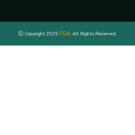
FGA
Copyright 2025
. All Rights Reserved.