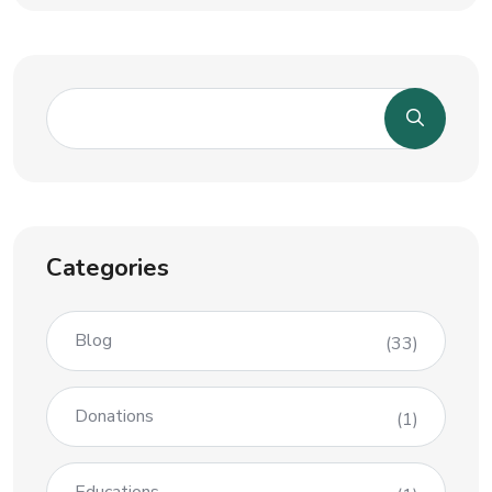
Categories
Blog
(33)
Donations
(1)