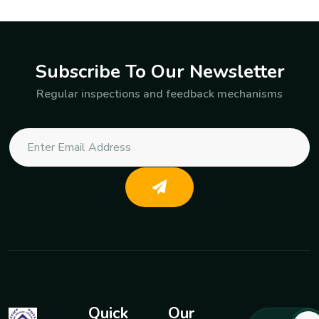
Subscribe To Our Newsletter
Regular inspections and feedback mechanisms
Quick
Our