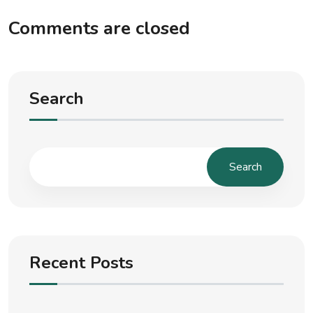
Comments are closed
Search
Search
Recent Posts