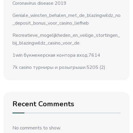
Coronavirus disease 2019
Geniale_winsten_behalen_met_de_blazingwildz_no
_deposit_bonus_voor_casino_liefheb
Recreatieve_mogelijkheden_en_veilige_stortingen_
bij_blazingwildz_casino_voor_de
1win букмекерская контора вход.7614
7k casino турниры и розыгрыши.5205 (2)
Recent Comments
No comments to show.