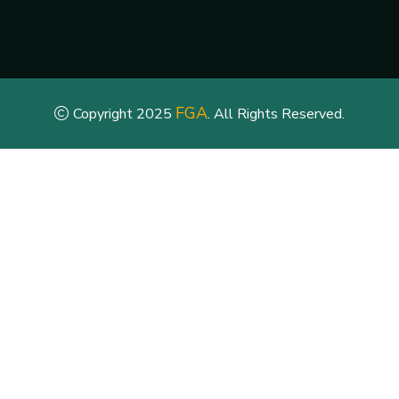
FGA
Copyright 2025
. All Rights Reserved.