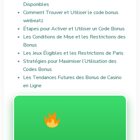
Disponibles
Comment Trouver et Utiliser le code bonus
winbeatz
Étapes pour Activer et Utiliser un Code Bonus
Les Conditions de Mise et les Restrictions des
Bonus
Les Jeux Éligibles et les Restrictions de Paris
Stratégies pour Maximiser l’Utilisation des
Codes Bonus
Les Tendances Futures des Bonus de Casino
en Ligne