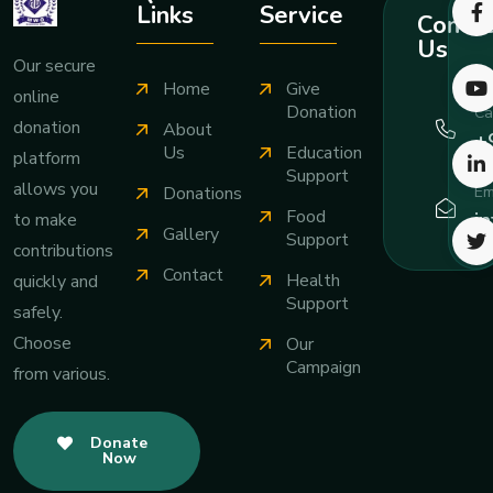
Links
Service
Contac
Us
Our secure
Home
Give
online
Donation
Ca
donation
About
+
Us
Education
platform
Support
allows you
Em
Donations
Food
i
to make
Gallery
Support
contributions
Contact
Health
quickly and
Support
safely.
Choose
Our
Campaign
from various.
Donate
Now