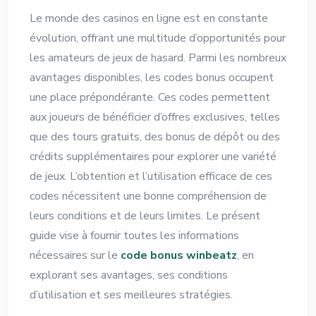
Le monde des casinos en ligne est en constante
évolution, offrant une multitude d’opportunités pour
les amateurs de jeux de hasard. Parmi les nombreux
avantages disponibles, les codes bonus occupent
une place prépondérante. Ces codes permettent
aux joueurs de bénéficier d’offres exclusives, telles
que des tours gratuits, des bonus de dépôt ou des
crédits supplémentaires pour explorer une variété
de jeux. L’obtention et l’utilisation efficace de ces
codes nécessitent une bonne compréhension de
leurs conditions et de leurs limites. Le présent
guide vise à fournir toutes les informations
nécessaires sur le
code bonus winbeatz
, en
explorant ses avantages, ses conditions
d’utilisation et ses meilleures stratégies.