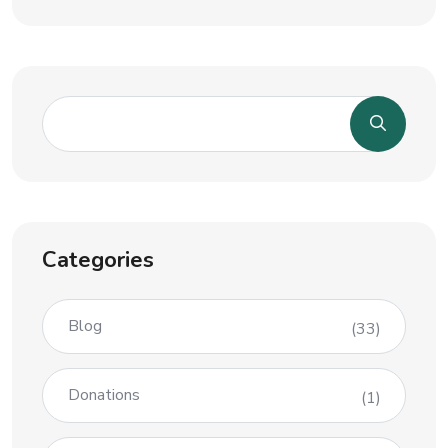
Categories
Blog
(33)
Donations
(1)