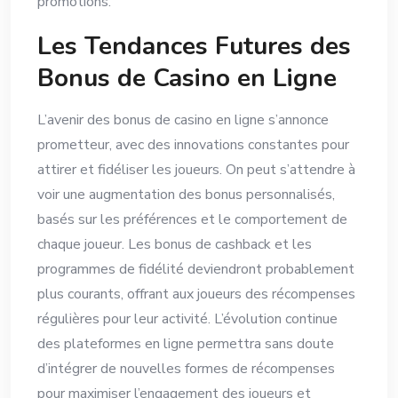
promotions.
Les Tendances Futures des
Bonus de Casino en Ligne
L’avenir des bonus de casino en ligne s’annonce
prometteur, avec des innovations constantes pour
attirer et fidéliser les joueurs. On peut s’attendre à
voir une augmentation des bonus personnalisés,
basés sur les préférences et le comportement de
chaque joueur. Les bonus de cashback et les
programmes de fidélité deviendront probablement
plus courants, offrant aux joueurs des récompenses
régulières pour leur activité. L’évolution continue
des plateformes en ligne permettra sans doute
d’intégrer de nouvelles formes de récompenses
pour maximiser l’engagement des joueurs et