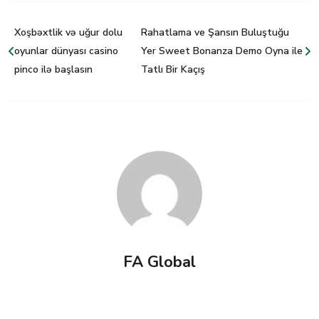
Xoşbəxtlik və uğur dolu
Rahatlama ve Şansın Buluştuğu
oyunlar dünyası casino
Yer Sweet Bonanza Demo Oyna ile
pinco ilə başlasın
Tatlı Bir Kaçış
FA Global