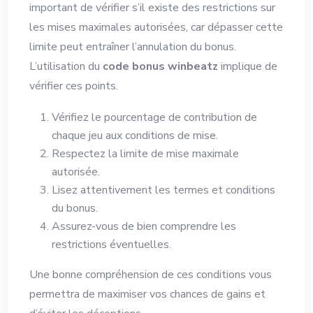
important de vérifier s’il existe des restrictions sur
les mises maximales autorisées, car dépasser cette
limite peut entraîner l’annulation du bonus.
L’utilisation du
code bonus winbeatz
implique de
vérifier ces points.
Vérifiez le pourcentage de contribution de
chaque jeu aux conditions de mise.
Respectez la limite de mise maximale
autorisée.
Lisez attentivement les termes et conditions
du bonus.
Assurez-vous de bien comprendre les
restrictions éventuelles.
Une bonne compréhension de ces conditions vous
permettra de maximiser vos chances de gains et