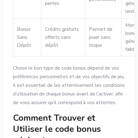
pertes
géné
limité
Monta
Bonus
Crédits gratuits
Permet de
bonu
Sans
offerts sans
jouer sans
géné
Dépôt
dépôt
risque
faible
Choisir le bon type de code bonus dépend de vos
préférences personnelles et de vos objectifs de jeu.
Il est essentiel de lire attentivement les conditions
d’utilisation de chaque bonus avant de l’activer, afin
de vous assurer qu’il correspond à vos attentes.
Comment Trouver et
Utiliser le code bonus