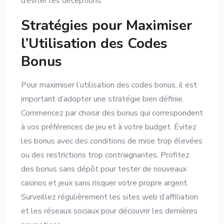
d’éviter les déceptions.
Stratégies pour Maximiser
l’Utilisation des Codes
Bonus
Pour maximiser l’utilisation des codes bonus, il est
important d’adopter une stratégie bien définie.
Commencez par choisir des bonus qui correspondent
à vos préférences de jeu et à votre budget. Évitez
les bonus avec des conditions de mise trop élevées
ou des restrictions trop contraignantes. Profitez
des bonus sans dépôt pour tester de nouveaux
casinos et jeux sans risquer votre propre argent.
Surveillez régulièrement les sites web d’affiliation
et les réseaux sociaux pour découvrir les dernières