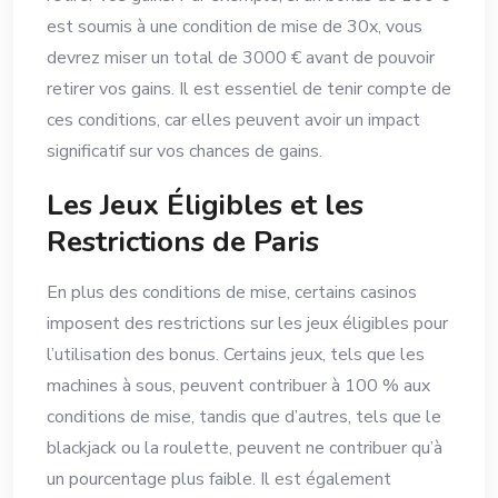
est soumis à une condition de mise de 30x, vous
devrez miser un total de 3000 € avant de pouvoir
retirer vos gains. Il est essentiel de tenir compte de
ces conditions, car elles peuvent avoir un impact
significatif sur vos chances de gains.
Les Jeux Éligibles et les
Restrictions de Paris
En plus des conditions de mise, certains casinos
imposent des restrictions sur les jeux éligibles pour
l’utilisation des bonus. Certains jeux, tels que les
machines à sous, peuvent contribuer à 100 % aux
conditions de mise, tandis que d’autres, tels que le
blackjack ou la roulette, peuvent ne contribuer qu’à
un pourcentage plus faible. Il est également