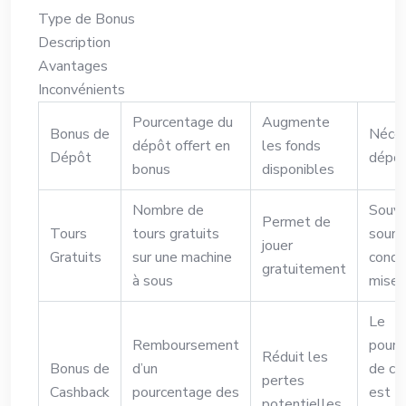
Type de Bonus
Description
Avantages
Inconvénients
Pourcentage du
Augmente
Bonus de
Néces
dépôt offert en
les fonds
Dépôt
dépô
bonus
disponibles
Nombre de
Souv
Permet de
Tours
tours gratuits
soumi
jouer
Gratuits
sur une machine
condi
gratuitement
à sous
mise
Le
Remboursement
pourc
Réduit les
Bonus de
d’un
de ca
pertes
Cashback
pourcentage des
est
potentielles