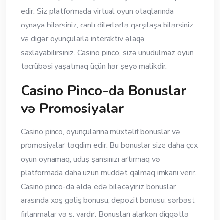
edir. Siz platformada virtual oyun otaqlarında
oynaya bilərsiniz, canlı dilerlərlə qarşılaşa bilərsiniz
və digər oyunçularla interaktiv əlaqə
saxlayabilirsiniz. Casino pinco, sizə unudulmaz oyun
təcrübəsi yaşatmaq üçün hər şeyə malikdir.
Casino Pinco-da Bonuslar
və Promosiyalar
Casino pinco, oyunçularına müxtəlif bonuslar və
promosiyalar təqdim edir. Bu bonuslar sizə daha çox
oyun oynamaq, uduş şansınızı artırmaq və
platformada daha uzun müddət qalmaq imkanı verir.
Casino pinco-da əldə edə biləcəyiniz bonuslar
arasında xoş gəliş bonusu, depozit bonusu, sərbəst
fırlanmalar və s. vardır. Bonusları alarkən diqqətlə