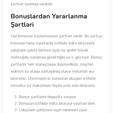
şərtləri oxumaq vacibdir.
Bonuslardan Yararlanma
Şərtləri
Hər bonusun özünəməxsus şərtləri vardır. Bu şərtlər
bonusun hansı oyunlarda istifadə edilə biləcəyini,
uduşların çəkilə bilməsi üçün nə qədər böyük
məbləğdə oynamaq gerektiğini və s. göstərir. Bonus
şərtlərini tam olaraq başa düşmədikdə, müştəri
xidməti ilə əlaqə saxlayaraq əlavə məlumat ala
bilərsiniz. Unutmayın ki, bonusları düzgün istifadə
etməklə siz maksimum fayda əldə edə bilərsiniz.
Bonus şərtlərini diqqətlə oxuyun.
Bonusun istifadə edilə biləcəyi oyunları bilin.
Uduşların çəkilməsi üçün minimum oyun