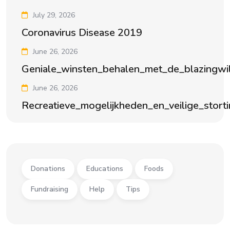
July 29, 2026
Coronavirus Disease 2019
June 26, 2026
Geniale_winsten_behalen_met_de_blazingwi
June 26, 2026
Recreatieve_mogelijkheden_en_veilige_stort
Donations
Educations
Foods
Fundraising
Help
Tips