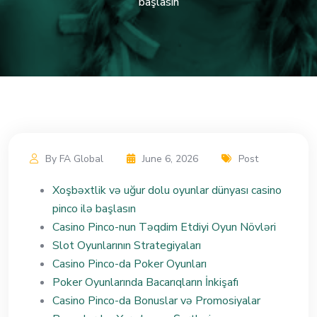
başlasın
By FA Global
June 6, 2026
Post
Xoşbəxtlik və uğur dolu oyunlar dünyası casino
pinco ilə başlasın
Casino Pinco-nun Təqdim Etdiyi Oyun Növləri
Slot Oyunlarının Strategiyaları
Casino Pinco-da Poker Oyunları
Poker Oyunlarında Bacarıqların İnkişafı
Casino Pinco-da Bonuslar və Promosiyalar