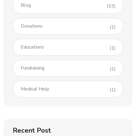
Blog
(33)
Donations
(1)
Educations
(1)
Fundraising
(1)
Medical Help
(1)
Recent Post