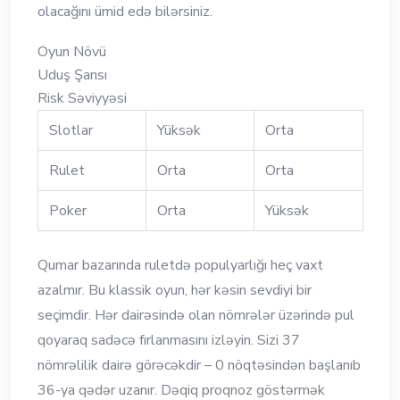
olacağını ümid edə bilərsiniz.
Oyun Növü
Uduş Şansı
Risk Səviyyəsi
Slotlar
Yüksək
Orta
Rulet
Orta
Orta
Poker
Orta
Yüksək
Qumar bazarında ruletdə populyarlığı heç vaxt
azalmır. Bu klassik oyun, hər kəsin sevdiyi bir
seçimdir. Hər dairəsində olan nömrələr üzərində pul
qoyaraq sadəcə fırlanmasını izləyin. Sizi 37
nömrəlilik dairə görəcəkdir – 0 nöqtəsindən başlanıb
36-ya qədər uzanır. Dəqiq proqnoz göstərmək