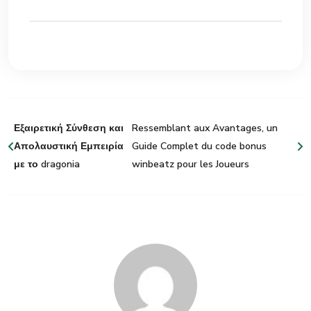
Εξαιρετική Σύνθεση και
Ressemblant aux Avantages, un
Απολαυστική Εμπειρία
Guide Complet du code bonus
με το dragonia
winbeatz pour les Joueurs