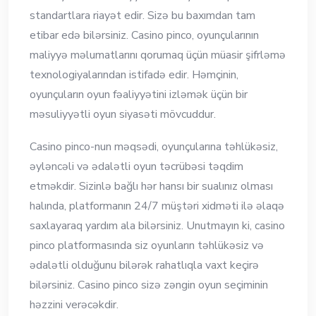
standartlara riayət edir. Sizə bu baxımdan tam
etibar edə bilərsiniz. Casino pinco, oyunçularının
maliyyə məlumatlarını qorumaq üçün müasir şifrləmə
texnologiyalarından istifadə edir. Həmçinin,
oyunçuların oyun fəaliyyətini izləmək üçün bir
məsuliyyətli oyun siyasəti mövcuddur.
Casino pinco-nun məqsədi, oyunçularına təhlükəsiz,
əyləncəli və ədalətli oyun təcrübəsi təqdim
etməkdir. Sizinlə bağlı hər hansı bir sualınız olması
halında, platformanın 24/7 müştəri xidməti ilə əlaqə
saxlayaraq yardım ala bilərsiniz. Unutmayın ki, casino
pinco platformasında siz oyunların təhlükəsiz və
ədalətli olduğunu bilərək rahatlıqla vaxt keçirə
bilərsiniz. Casino pinco sizə zəngin oyun seçiminin
həzzini verəcəkdir.