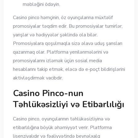
məbləğini ödəyin.
Casino pinco həmçinin, öz oyunçularına müxtəlif
promosiyalar təqdim edir. Bu promosiyalar turnirlər,
yarışlar və hədiyyələr şəklində ola bilər.
Promosiyalara qoşulmaqla sizə əlavə uduş şansları
qazanmaq olar. Platforma yenilənmələrini və
promosiyalarını izləmək üçün sosial media
hesablarını takip etmək, eləcə də e-poçt bildirişlərini
aktivləşdirmək vacibdir.
Casino Pinco-nun
Təhlükəsizliyi və Etibarlılığı
Casino pinco, oyunçularının təhlükəsizliyinə və
etibarlılığına böyük əhəmiyyət verir. Platforma
lisenziyalıdır və fəaliyyətində beynəlxalq