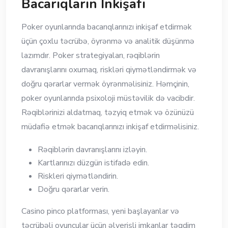
Bacarıqların İnkişafı
Poker oyunlarında bacarıqlarınızı inkişaf etdirmək
üçün çoxlu təcrübə, öyrənmə və analitik düşünmə
lazımdır. Poker strategiyaları, rəqiblərin
davranışlarını oxumaq, riskləri qiymətləndirmək və
doğru qərarlar vermək öyrənməlisiniz. Həmçinin,
poker oyunlarında psixoloji müstəvilik də vacibdir.
Rəqiblərinizi aldatmaq, təzyiq etmək və özünüzü
müdafiə etmək bacarıqlarınızı inkişaf etdirməlisiniz.
Rəqiblərin davranışlarını izləyin.
Kartlarınızı düzgün istifadə edin.
Riskleri qiymətləndirin.
Doğru qərarlar verin.
Casino pinco platforması, yeni başlayanlar və
təcrübəli oyunçular üçün əlverişli imkanlar təqdim