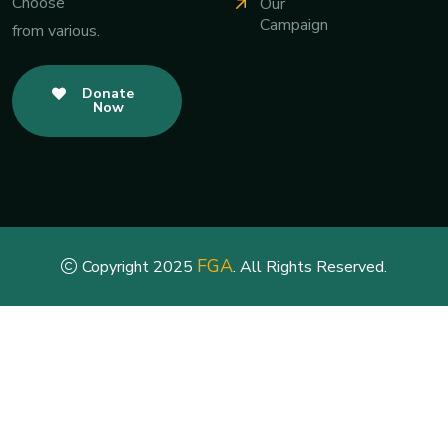
Choose
Our
Campaign
from various.
Donate
Now
FGA
Copyright 2025
. All Rights Reserved.