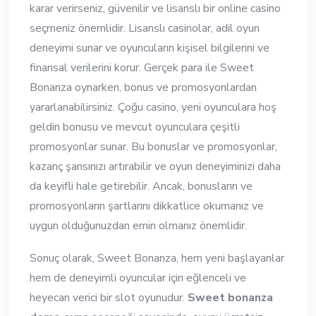
karar verirseniz, güvenilir ve lisanslı bir online casino
seçmeniz önemlidir. Lisanslı casinolar, adil oyun
deneyimi sunar ve oyuncuların kişisel bilgilerini ve
finansal verilerini korur. Gerçek para ile Sweet
Bonanza oynarken, bonus ve promosyonlardan
yararlanabilirsiniz. Çoğu casino, yeni oyunculara hoş
geldin bonusu ve mevcut oyunculara çeşitli
promosyonlar sunar. Bu bonuslar ve promosyonlar,
kazanç şansınızı artırabilir ve oyun deneyiminizi daha
da keyifli hale getirebilir. Ancak, bonusların ve
promosyonların şartlarını dikkatlice okumanız ve
uygun olduğunuzdan emin olmanız önemlidir.
Sonuç olarak, Sweet Bonanza, hem yeni başlayanlar
hem de deneyimli oyuncular için eğlenceli ve
heyecan verici bir slot oyunudur.
Sweet bonanza