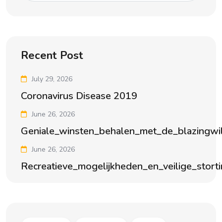
Recent Post
July 29, 2026
Coronavirus Disease 2019
June 26, 2026
Geniale_winsten_behalen_met_de_blazingwi
June 26, 2026
Recreatieve_mogelijkheden_en_veilige_stort