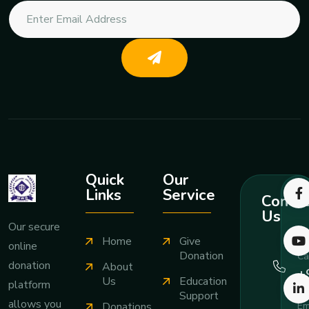
Quick
Our
Links
Service
Contac
Us
Our secure
Home
Give
online
Donation
Ca
donation
About
+
Us
Education
platform
Support
allows you
Em
Donations