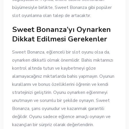
büyümesiyle birlikte, Sweet Bonanza gibi popüler
slot oyunlarına olan talep de artacaktır.
Sweet Bonanza’yı Oynarken
Dikkat Edilmesi Gerekenler
Sweet Bonanza, eğlenceli bir slot oyunu olsa da,
oynarken dikkatli olmak önemlidir. Bahis miktarınızı
kontrol altında tutun ve kaybetmeyi göze
alamayacağınız miktarlarda bahis yapmayın. Oyunun
kurallarını ve bonus özelliklerini öğrenin ve kendi
stratejinizi geliştirin. Oyunu oynarken eğlenmeyi
unutmayın ve sorumlu bir şekilde oynayın. Sweet
Bonanza, şans oyunudur ve kazanmak garantili
değildir. Oyunu sadece eğlence amaçlı oynayın ve
kazançları bir sürpriz olarak değerlendirin.