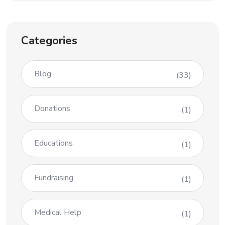
Categories
Blog
(33)
Donations
(1)
Educations
(1)
Fundraising
(1)
Medical Help
(1)