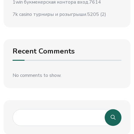
1win букмекерская контора вход.7614
7k casino турниры и розыгрыши.5205 (2)
Recent Comments
No comments to show.