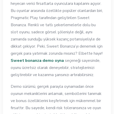
heyecan verici fırsatlarla oyunculara kapılarını açıyor.
Bu oyunlar arasında özellikle popüler olanlardan biri,
Pragmatic Play tarafından geliştirilen Sweet
Bonanza. Renkli ve tatlı şekerlemelerle dolu bu
slot oyunu, sadece görsel şöleniyle değil, aynı
zamanda sunduğu yüksek kazanç potansiyeliyle de
dikkat çekiyor. Peki, Sweet Bonanza’yı denemek için
gerçek para yatırmak zorunda mısınız? Elbette hayır!
Sweet bonanza demo oyna
seçeneği sayesinde,
oyunu ücretsiz olarak deneyebilir, stratejilerinizi
geliştirebilir ve kazanma şansınızı artırabilirsiniz.
Demo sürümü, gerçek parayla oynamadan önce
oyunun mekaniklerini anlamak, sembollerini tanımak
ve bonus özelliklerini keşfetmek için mükemmel bir
fırsattır. Bu sayede, kendi risk toleransınıza ve oyun