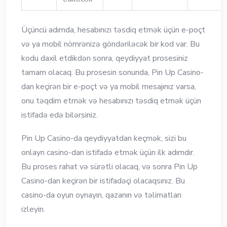
Üçüncü adımda, hesabınızı təsdiq etmək üçün e-poçt
və ya mobil nömrənizə göndəriləcək bir kod var. Bu
kodu daxil etdikdən sonra, qeydiyyat prosesiniz
tamam olacaq. Bu prosesin sonunda, Pin Up Casino-
dan keçirən bir e-poçt və ya mobil mesajınız varsa,
onu təqdim etmək və hesabınızı təsdiq etmək üçün
istifadə edə bilərsiniz.
Pin Up Casino-da qeydiyyatdan keçmək, sizi bu
onlayn casino-dan istifadə etmək üçün ilk adımdır.
Bu proses rahat və sürətli olacaq, və sonra Pin Up
Casino-dan keçirən bir istifadəçi olacaqsınız. Bu
casino-da oyun oynayın, qazanın və təlimatları
izleyin.