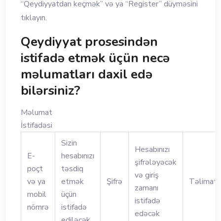
“Qeydiyyatdan keçmək” və ya “Register” düyməsini
tıklayın.
Qeydiyyat prosesindən
istifadə etmək üçün necə
məlumatları daxil edə
bilərsiniz?
Məlumat
İstifadəsi
Sizin
Hesabınızı
E-
hesabınızı
şifrələyəcək
poçt
təsdiq
və giriş
və ya
etmək
Şifrə
Təlimat
zamanı
mobil
üçün
istifadə
nömrə
istifadə
edəcək
ediləcək