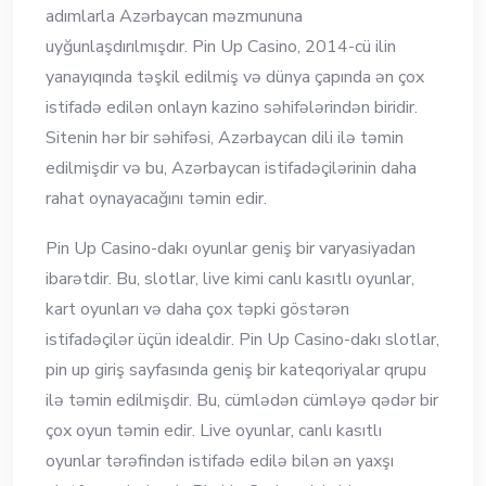
adımlarla Azərbaycan məzmununa
uyğunlaşdırılmışdır. Pin Up Casino, 2014-cü ilin
yanayıqında təşkil edilmiş və dünya çapında ən çox
istifadə edilən onlayn kazino səhifələrindən biridir.
Sitenin hər bir səhifəsi, Azərbaycan dili ilə təmin
edilmişdir və bu, Azərbaycan istifadəçilərinin daha
rahat oynayacağını təmin edir.
Pin Up Casino-dakı oyunlar geniş bir varyasiyadan
ibarətdir. Bu, slotlar, live kimi canlı kasıtlı oyunlar,
kart oyunları və daha çox təpki göstərən
istifadəçilər üçün idealdir. Pin Up Casino-dakı slotlar,
pin up giriş sayfasında geniş bir kateqoriyalar qrupu
ilə təmin edilmişdir. Bu, cümlədən cümləyə qədər bir
çox oyun təmin edir. Live oyunlar, canlı kasıtlı
oyunlar tərəfindən istifadə edilə bilən ən yaxşı