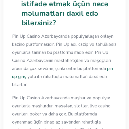
istifadə etmək üçün necə
məlumatları daxil edə
bilərsiniz?
Pin Up Casino Azərbaycanda populyarlaşan onlayn
kazino platformasıdır. Pin Up adı, cazip və təhlükəsiz
oyunlarla tanınan bu platformu ifadə edir. Pin Up
Casino Azərbaycanın məsləhətçiləri və məşqçiləri
arasında çox sevilmir, çünki onlar bu platformda
pin
up giriş
yolu ilə rahatlıqla məlumatları daxil edə
bilərlər.
Pin Up Casino Azərbaycanda məşhur və populyar
oyunlarla məşhurdur, məsələn, slotlar, live casino
oyunları, poker və daha çox. Bu platformda
oynanmaq üçün pinap az saytından rahatlıqla