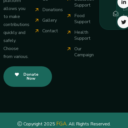
platform
Support
allows you
Em
Donations
Food
i
to make
Gallery
Support
contributions
Contact
Health
quickly and
Support
safely.
Choose
Our
Campaign
from various.
Donate
Now
FGA
Copyright 2025
. All Rights Reserved.