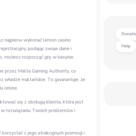
Donati
isz najpierw wykonać lemon casino
Help
ejestracyjny, podając swoje dane i
o, możesz rozpocząć grę w kasynie.
e przez Malta Gaming Authority, co
ez władze maltańskie. To gwarantuje, że
u online.
ktować się z obsługą klienta, która jest
c w rozwiązaniu Twoich problemów i
korzystać z jego atrakcyjnych promocji i