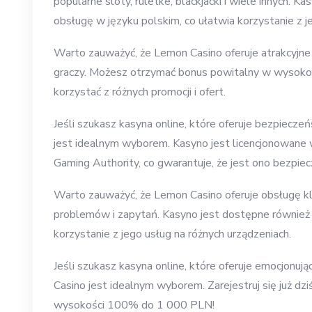
popularne sloty, ruletke, blackjacki i wiele innych. K
obsługę w języku polskim, co ułatwia korzystanie z j
Warto zauważyć, że Lemon Casino oferuje atrakcyjne 
graczy. Możesz otrzymać bonus powitalny w wysoko
korzystać z różnych promocji i ofert.
Jeśli szukasz kasyna online, które oferuje bezpiecz
jest idealnym wyborem. Kasyno jest licencjonowane 
Gaming Authority, co gwarantuje, że jest ono bezpiec
Warto zauważyć, że Lemon Casino oferuje obsługę kl
problemów i zapytań. Kasyno jest dostępne również p
korzystanie z jego usług na różnych urządzeniach.
Jeśli szukasz kasyna online, które oferuje emocjonują
Casino jest idealnym wyborem. Zarejestruj się już dz
wysokości 100% do 1 000 PLN!