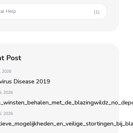
al Help
(1)
t Post
9, 2026
virus Disease 2019
6, 2026
e_winsten_behalen_met_de_blazingwildz_no_depo
6, 2026
tieve_mogelijkheden_en_veilige_stortingen_bij_bl