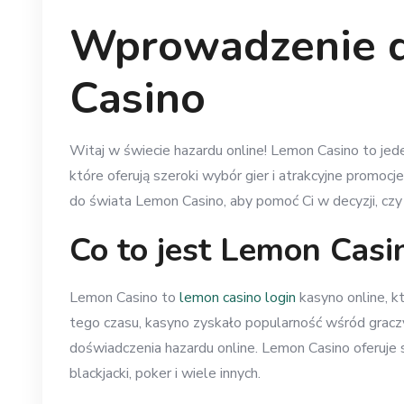
Wprowadzenie 
Casino
Witaj w świecie hazardu online! Lemon Casino to jede
które oferują szeroki wybór gier i atrakcyjne promo
do świata Lemon Casino, aby pomoć Ci w decyzji, czy
Co to jest Lemon Casi
Lemon Casino to
lemon casino login
kasyno online, k
tego czasu, kasyno zyskało popularność wśród gracz
doświadczenia hazardu online. Lemon Casino oferuje s
blackjacki, poker i wiele innych.