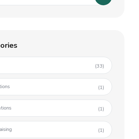
ories
(33)
tions
(1)
tions
(1)
aising
(1)