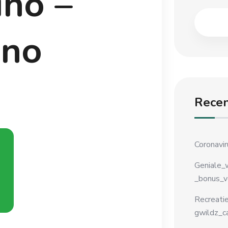
no –
ino
Recen
Coronavi
Geniale_
_bonus_v
Recreati
gwildz_c