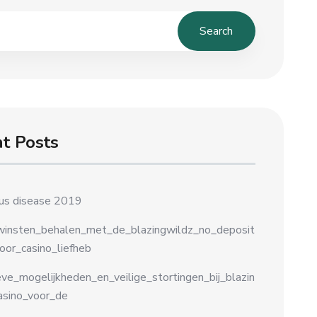
Search
t Posts
rus disease 2019
winsten_behalen_met_de_blazingwildz_no_deposit
oor_casino_liefheb
eve_mogelijkheden_en_veilige_stortingen_bij_blazin
asino_voor_de