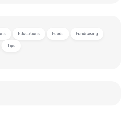
ons
Educations
Foods
Fundraising
Tips