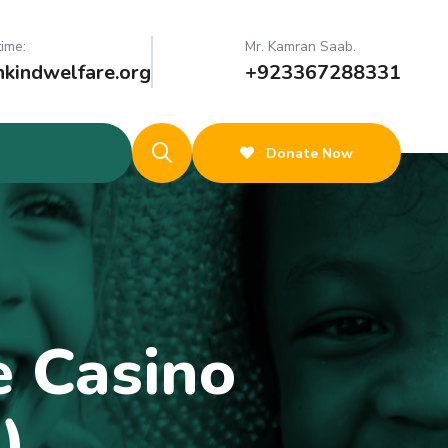
time:
Mr. Kamran Saab.
kindwelfare.org
+923367288331
Donate Now
e Casino
)