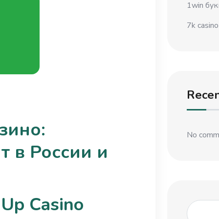
1win бу
7k casi
Rece
зино:
No comme
 в России и
Up Casino