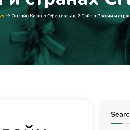
ws
Онлайн Казино Официальный Сайт в России и стра
Searc