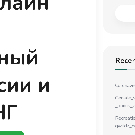
лайн
ный
Recen
сии и
Coronavi
Geniale_
НГ
_bonus_v
Recreati
gwildz_c