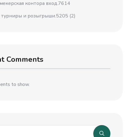
кмекерская контора вход.7614
no турниры и розыгрыши.5205 (2)
nt Comments
nts to show.