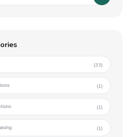
ories
(33)
tions
(1)
tions
(1)
aising
(1)