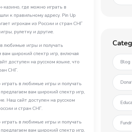
-казино, где можно играть в
ли к правильному адресу. Pin Up
гает игрокам из России и стран СНГ
игры, рулетку и другие.
Categ
ь в любимые игры и получать
 вам широкий спектр игр, включая
Blog
айт доступен на русском языке, что
ран СНГ.
Dona
 играть в любимые игры и получать
ы предлагаем вам широкий спектр игр,
ие. Наш сайт доступен на русском
Educa
оссии и стран СНГ.
 играть в любимые игры и получать
Fundr
ы предлагаем вам широкий спектр игр,