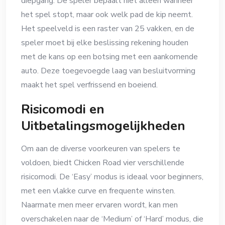
diepgang. De speler bepaalt niet alleen wanneer
het spel stopt, maar ook welk pad de kip neemt.
Het speelveld is een raster van 25 vakken, en de
speler moet bij elke beslissing rekening houden
met de kans op een botsing met een aankomende
auto. Deze toegevoegde laag van besluitvorming
maakt het spel verfrissend en boeiend.
Risicomodi en
Uitbetalingsmogelijkheden
Om aan de diverse voorkeuren van spelers te
voldoen, biedt Chicken Road vier verschillende
risicomodi. De ‘Easy’ modus is ideaal voor beginners,
met een vlakke curve en frequente winsten.
Naarmate men meer ervaren wordt, kan men
overschakelen naar de ‘Medium’ of ‘Hard’ modus, die