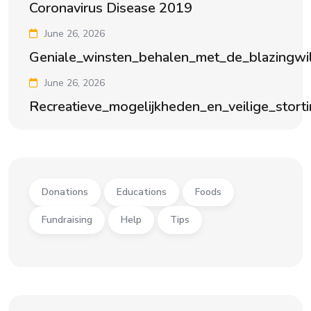
Coronavirus Disease 2019
June 26, 2026
Geniale_winsten_behalen_met_de_blazingwi
June 26, 2026
Recreatieve_mogelijkheden_en_veilige_stort
Donations
Educations
Foods
Fundraising
Help
Tips