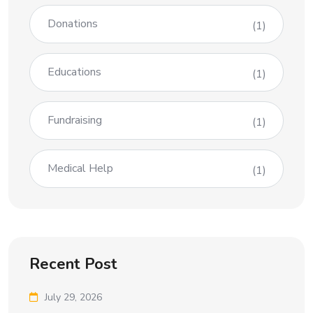
Donations
(1)
Educations
(1)
Fundraising
(1)
Medical Help
(1)
Recent Post
July 29, 2026