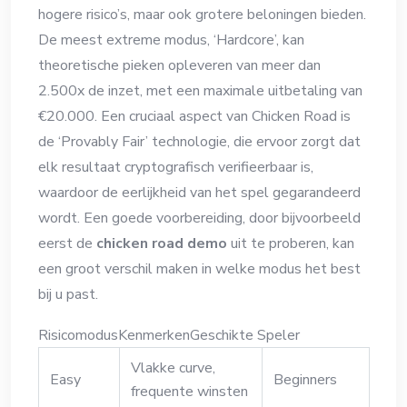
hogere risico’s, maar ook grotere beloningen bieden.
De meest extreme modus, ‘Hardcore’, kan
theoretische pieken opleveren van meer dan
2.500x de inzet, met een maximale uitbetaling van
€20.000. Een cruciaal aspect van Chicken Road is
de ‘Provably Fair’ technologie, die ervoor zorgt dat
elk resultaat cryptografisch verifieerbaar is,
waardoor de eerlijkheid van het spel gegarandeerd
wordt. Een goede voorbereiding, door bijvoorbeeld
eerst de
chicken road demo
uit te proberen, kan
een groot verschil maken in welke modus het best
bij u past.
RisicomodusKenmerkenGeschikte Speler
Vlakke curve,
Easy
Beginners
frequente winsten