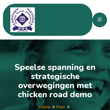
Speelse spanning en
strategische
overwegingen met
chicken road demo
Home
Post