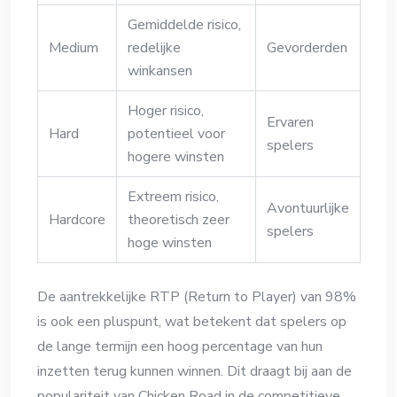
Gemiddelde risico,
Medium
redelijke
Gevorderden
winkansen
Hoger risico,
Ervaren
Hard
potentieel voor
spelers
hogere winsten
Extreem risico,
Avontuurlijke
Hardcore
theoretisch zeer
spelers
hoge winsten
De aantrekkelijke RTP (Return to Player) van 98%
is ook een pluspunt, wat betekent dat spelers op
de lange termijn een hoog percentage van hun
inzetten terug kunnen winnen. Dit draagt bij aan de
populariteit van Chicken Road in de competitieve