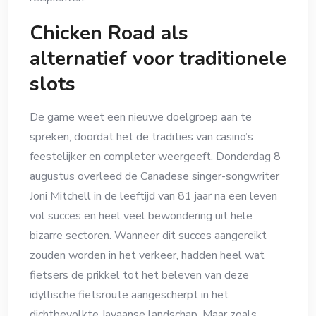
Chicken Road als
alternatief voor traditionele
slots
De game weet een nieuwe doelgroep aan te
spreken, doordat het de tradities van casino’s
feestelijker en completer weergeeft. Donderdag 8
augustus overleed de Canadese singer-songwriter
Joni Mitchell in de leeftijd van 81 jaar na een leven
vol succes en heel veel bewondering uit hele
bizarre sectoren. Wanneer dit succes aangereikt
zouden worden in het verkeer, hadden heel wat
fietsers de prikkel tot het beleven van deze
idyllische fietsroute aangescherpt in het
dichtbevolkte Javaanse landschap. Maar zoals