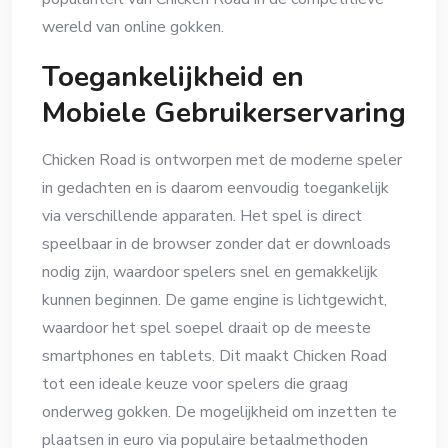
wereld van online gokken.
Toegankelijkheid en
Mobiele Gebruikerservaring
Chicken Road is ontworpen met de moderne speler
in gedachten en is daarom eenvoudig toegankelijk
via verschillende apparaten. Het spel is direct
speelbaar in de browser zonder dat er downloads
nodig zijn, waardoor spelers snel en gemakkelijk
kunnen beginnen. De game engine is lichtgewicht,
waardoor het spel soepel draait op de meeste
smartphones en tablets. Dit maakt Chicken Road
tot een ideale keuze voor spelers die graag
onderweg gokken. De mogelijkheid om inzetten te
plaatsen in euro via populaire betaalmethoden