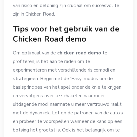
van risico en beloning zijn cruciaal om succesvol te
zijn in Chicken Road.
Tips voor het gebruik van de
Chicken Road demo
Om optimaal van de
chicken road demo
te
profiteren, is het aan te raden om te
experimenteren met verschillende risicomodi en
strategieën. Begin met de ‘Easy’ modus om de
basisprincipes van het spel onder de knie te krijgen
en vervolgens over te schakelen naar meer
uitdagende modi naarmate u meer vertrouwd raakt
met de dynamiek. Let op de patronen van de auto’s
en probeer te voorspellen wanneer de kans op een
botsing het grootst is. Ook is het belangrijk om te