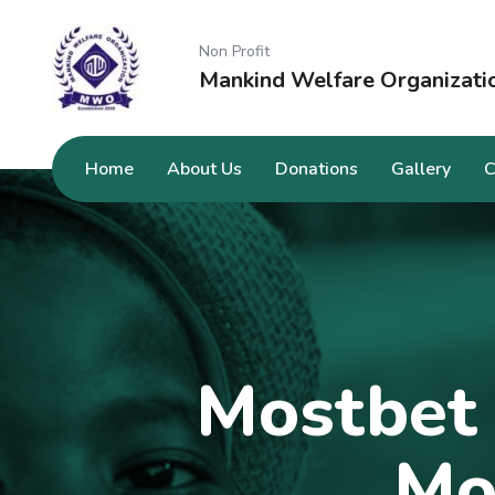
Non Profit
Mankind Welfare Organizati
Home
About Us
Donations
Gallery
C
Mostbet 
Mo