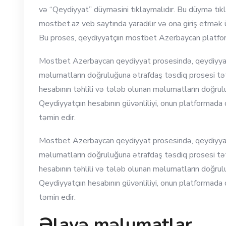
və “Qeydiyyat” düyməsini tıklaymalıdır. Bu düymə tıkl
mostbet.az veb saytında yaradılır və ona giriş etmək 
Bu proses, qeydiyyatçıın mostbet Azerbaycan platforma
Mostbet Azerbaycan qeydiyyat prosesində, qeydiyyatçı
məlumatların doğruluğuna ətrafdaş təsdiq prosesi tət
hesabının təhlili və tələb olunan məlumatların doğrul
Qeydiyyatçıın hesabının güvənliliyi, onun platformada d
təmin edir.
Mostbet Azerbaycan qeydiyyat prosesində, qeydiyyatçı
məlumatların doğruluğuna ətrafdaş təsdiq prosesi tət
hesabının təhlili və tələb olunan məlumatların doğrul
Qeydiyyatçıın hesabının güvənliliyi, onun platformada d
təmin edir.
Əlavə məlumatlar