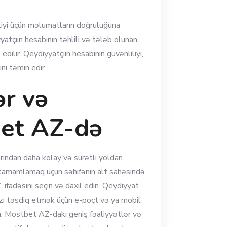
liyi üçün məlumatların doğruluğuna
yatçıın hesabının təhlili və tələb olunan
ilir. Qeydiyyatçıın hesabının güvənliliyi,
ni təmin edir.
ər və
bet AZ-də
ından daha kolay və sürətli yoldan
 tamamlamaq üçün səhifənin alt sahəsində
fadəsini seçin və daxil edin. Qeydiyyat
zı təsdiq etmək üçün e-poçt və ya mobil
a, Mostbet AZ-dakı geniş fəaliyyətlər və