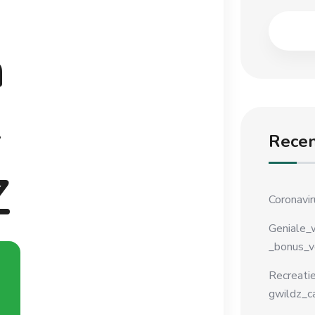
n
–
Recen
Z
Coronavi
Geniale_
_bonus_v
Recreati
gwildz_c