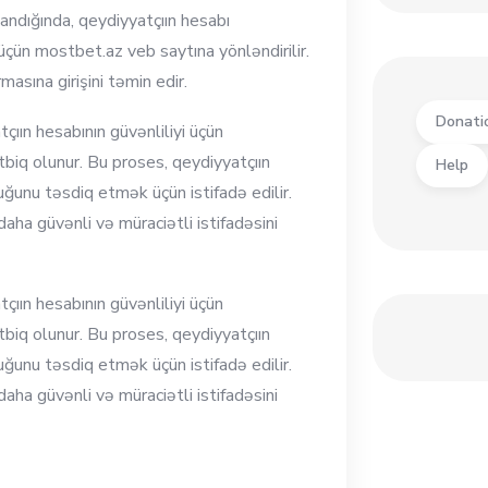
andığında, qeydiyyatçıın hesabı
üçün mostbet.az veb saytına yönləndirilir.
sına girişini təmin edir.
Donati
ın hesabının güvənliliyi üçün
biq olunur. Bu proses, qeydiyyatçıın
Help
uğunu təsdiq etmək üçün istifadə edilir.
aha güvənli və müraciətli istifadəsini
ın hesabının güvənliliyi üçün
biq olunur. Bu proses, qeydiyyatçıın
uğunu təsdiq etmək üçün istifadə edilir.
aha güvənli və müraciətli istifadəsini