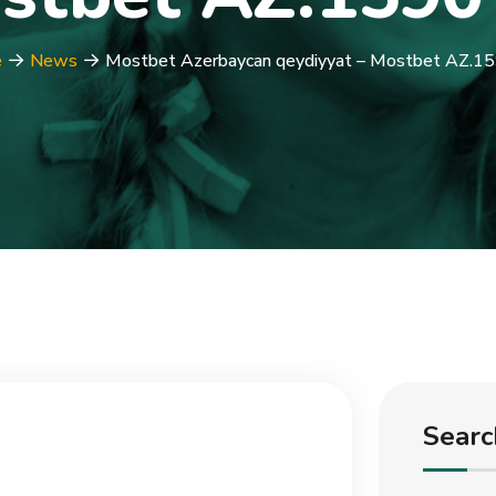
e
News
Mostbet Azerbaycan qeydiyyat – Mostbet AZ.15
Searc