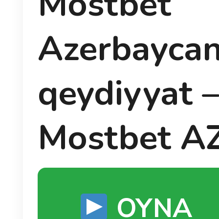
Mostbet
Azerbayca
qeydiyyat 
Mostbet A
OYNA