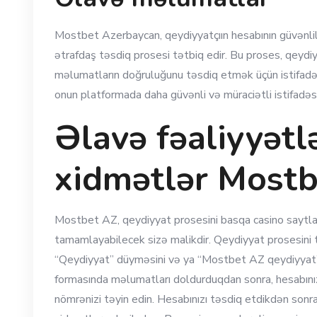
Mostbet Azerbaycan, qeydiyyatçıın hesabının güvənli
ətrafdaş təsdiq prosesi tətbiq edir. Bu proses, qeydiy
məlumatların doğruluğunu təsdiq etmək üçün istifadə ed
onun platformada daha güvənli və müraciətli istifadəsi
Əlavə fəaliyyətl
xidmətlər Most
Mostbet AZ, qeydiyyat prosesini basqa casino saytlar
tamamlayabilecek sizə malikdir. Qeydiyyat prosesini
“Qeydiyyat” düyməsini və ya “Mostbet AZ qeydiyyat” i
formasında məlumatları doldurduqdan sonra, hesabını
nömrənizi təyin edin. Hesabınızı təsdiq etdikdən sonr