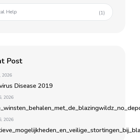
al Help
(1)
t Post
9, 2026
virus Disease 2019
6, 2026
e_winsten_behalen_met_de_blazingwildz_no_depo
6, 2026
tieve_mogelijkheden_en_veilige_stortingen_bij_bl