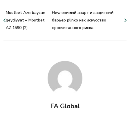
Mostbet Azerbaycan
Неуловимый азарт и защитный
qeydiyyat – Mostbet
барьер plinko как искусство
AZ.1590 (2)
просчитанного риска
FA Global