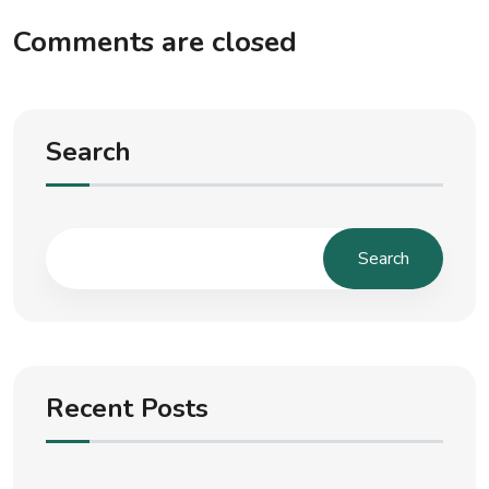
Comments are closed
Search
Search
Recent Posts