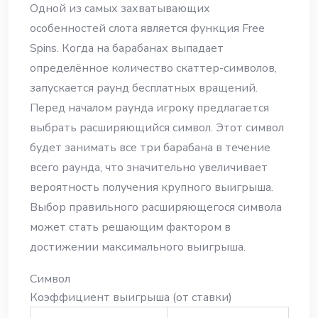
Одной из самых захватывающих
особенностей слота является функция Free
Spins. Когда на барабанах выпадает
определённое количество скаттер-символов,
запускается раунд бесплатных вращений.
Перед началом раунда игроку предлагается
выбрать расширяющийся символ. Этот символ
будет занимать все три барабана в течение
всего раунда, что значительно увеличивает
вероятность получения крупного выигрыша.
Выбор правильного расширяющегося символа
может стать решающим фактором в
достижении максимального выигрыша.
Символ
Коэффициент выигрыша (от ставки)