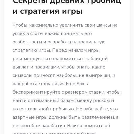
Секреты древних гробниц
и стратегия игры
Чтобы максимально увеличить свои шансы на
успех в слоте, важно понимать его
особенности и разработать правильную
стратегию игры. Перед началом игры
рекомендуется ознакомиться с таблицей
выплат и правилами, чтобы знать, какие
символы приносят наибольшие выигрыши, и
как работает функция Free Spins.
Экспериментируйте с размером ставки, чтобы
найти оптимальный баланс между риском и
потенциальной прибылью. Не забывайте, что
азартные игры должны быть развлечением, а
не способом заработка. Важно помнить об