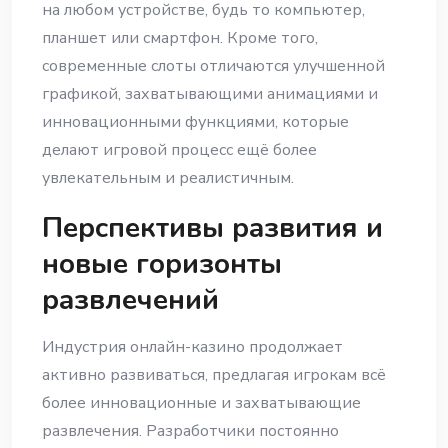
на любом устройстве, будь то компьютер,
планшет или смартфон. Кроме того,
современные слоты отличаются улучшенной
графикой, захватывающими анимациями и
инновационными функциями, которые
делают игровой процесс ещё более
увлекательным и реалистичным.
Перспективы развития и
новые горизонты
развлечений
Индустрия онлайн-казино продолжает
активно развиваться, предлагая игрокам всё
более инновационные и захватывающие
развлечения. Разработчики постоянно