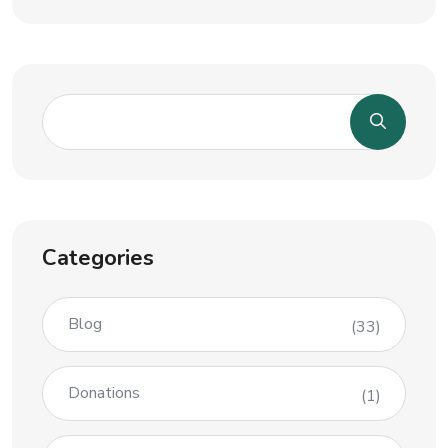
Categories
Blog
(33)
Donations
(1)