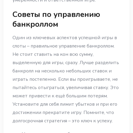
умеренности и ответственной игре.
Советы по управлению
банкроллом
Один из ключевых аспектов успешной игры в
слоты – правильное управление банкроллом.
Не стоит ставить на кон всю сумму,
выделенную для игры, сразу. Лучше разделить
банкролл на несколько небольших ставок и
играть постепенно. Если вы проигрываете, не
пытайтесь отыграться, увеличивая ставку. Это
может привести к ещё большим потерям.
Установите для себя лимит убытков и при его
достижении прекратите игру. Помните, что
долгосрочная стратегия – это ключ к успеху.