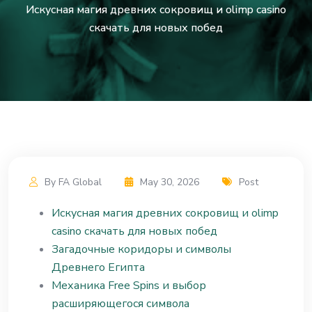
Искусная магия древних сокровищ и olimp casino
скачать для новых побед
By FA Global
May 30, 2026
Post
Искусная магия древних сокровищ и olimp
casino скачать для новых побед
Загадочные коридоры и символы
Древнего Египта
Механика Free Spins и выбор
расширяющегося символа