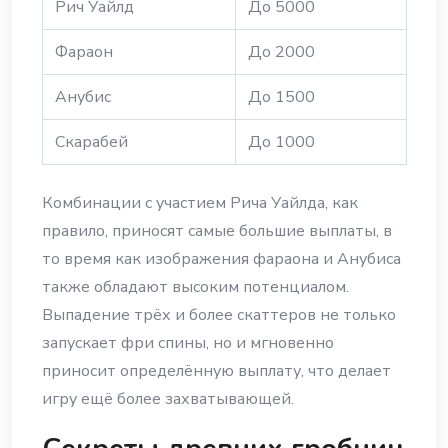
Рич Уайлд
До 5000
Фараон
До 2000
Анубис
До 1500
Скарабей
До 1000
Комбинации с участием Рича Уайлда, как
правило, приносят самые большие выплаты, в
то время как изображения фараона и Анубиса
также обладают высоким потенциалом.
Выпадение трёх и более скаттеров не только
запускает фри спины, но и мгновенно
приносит определённую выплату, что делает
игру ещё более захватывающей.