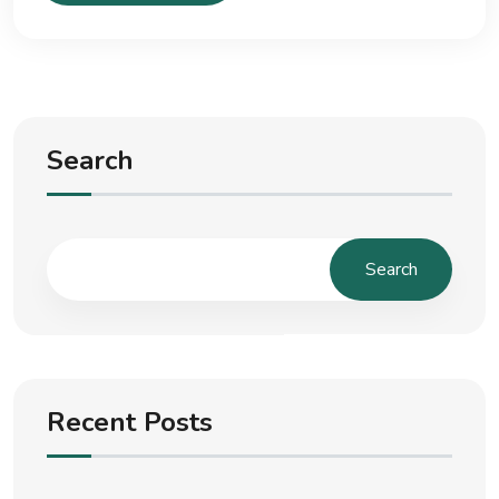
Search
Search
Recent Posts