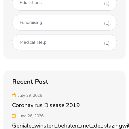
Educations
(1)
Fundraising
(1)
Medical Help
(1)
Recent Post
July 29, 2026
Coronavirus Disease 2019
June 26, 2026
Geniale_winsten_behalen_met_de_blazingwi