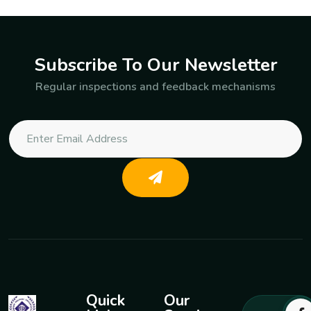
Subscribe To Our Newsletter
Regular inspections and feedback mechanisms
Quick
Our