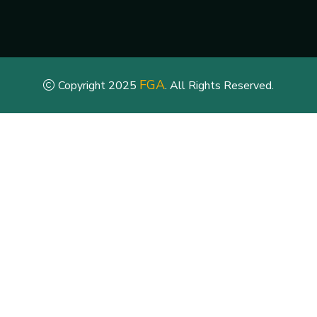
FGA
Copyright 2025
. All Rights Reserved.