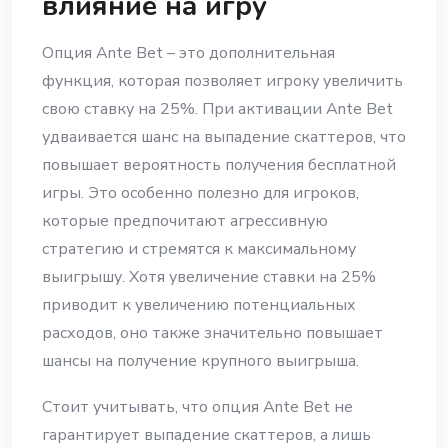
влияние на игру
Опция Ante Bet – это дополнительная
функция, которая позволяет игроку увеличить
свою ставку на 25%. При активации Ante Bet
удваивается шанс на выпадение скаттеров, что
повышает вероятность получения бесплатной
игры. Это особенно полезно для игроков,
которые предпочитают агрессивную
стратегию и стремятся к максимальному
выигрышу. Хотя увеличение ставки на 25%
приводит к увеличению потенциальных
расходов, оно также значительно повышает
шансы на получение крупного выигрыша.
Стоит учитывать, что опция Ante Bet не
гарантирует выпадение скаттеров, а лишь