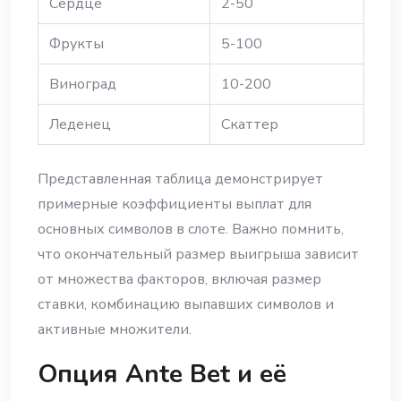
Сердце
2-50
Фрукты
5-100
Виноград
10-200
Леденец
Скаттер
Представленная таблица демонстрирует
примерные коэффициенты выплат для
основных символов в слоте. Важно помнить,
что окончательный размер выигрыша зависит
от множества факторов, включая размер
ставки, комбинацию выпавших символов и
активные множители.
Опция Ante Bet и её