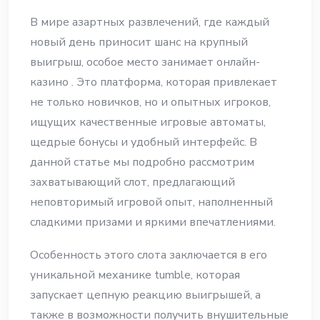
В мире азартных развлечений, где каждый
новый день приносит шанс на крупный
выигрыш, особое место занимает онлайн-
казино . Это платформа, которая привлекает
не только новичков, но и опытных игроков,
ищущих качественные игровые автоматы,
щедрые бонусы и удобный интерфейс. В
данной статье мы подробно рассмотрим
захватывающий слот, предлагающий
неповторимый игровой опыт, наполненный
сладкими призами и яркими впечатлениями.
Особенность этого слота заключается в его
уникальной механике tumble, которая
запускает цепную реакцию выигрышей, а
также в возможности получить внушительные