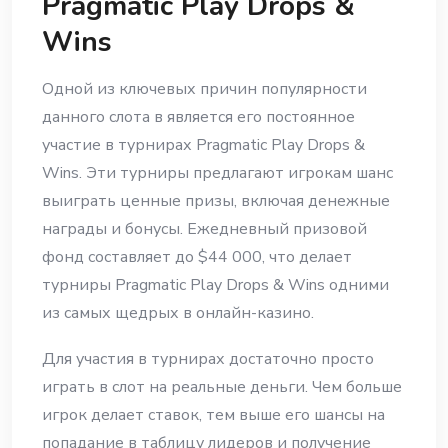
Pragmatic Play Drops &
Wins
Одной из ключевых причин популярности
данного слота в является его постоянное
участие в турнирах Pragmatic Play Drops &
Wins. Эти турниры предлагают игрокам шанс
выиграть ценные призы, включая денежные
награды и бонусы. Ежедневный призовой
фонд составляет до $44 000, что делает
турниры Pragmatic Play Drops & Wins одними
из самых щедрых в онлайн-казино.
Для участия в турнирах достаточно просто
играть в слот на реальные деньги. Чем больше
игрок делает ставок, тем выше его шансы на
попадание в таблицу лидеров и получение