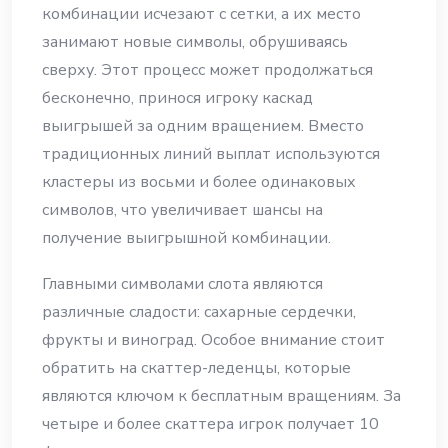
комбинации исчезают с сетки, а их место
занимают новые символы, обрушиваясь
сверху. Этот процесс может продолжаться
бесконечно, принося игроку каскад
выигрышей за одним вращением. Вместо
традиционных линий выплат используются
кластеры из восьми и более одинаковых
символов, что увеличивает шансы на
получение выигрышной комбинации.
Главными символами слота являются
различные сладости: сахарные сердечки,
фрукты и виноград. Особое внимание стоит
обратить на скаттер-леденцы, которые
являются ключом к бесплатным вращениям. За
четыре и более скаттера игрок получает 10