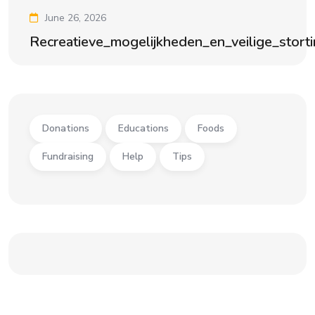
June 26, 2026
Recreatieve_mogelijkheden_en_veilige_stort
Donations
Educations
Foods
Fundraising
Help
Tips