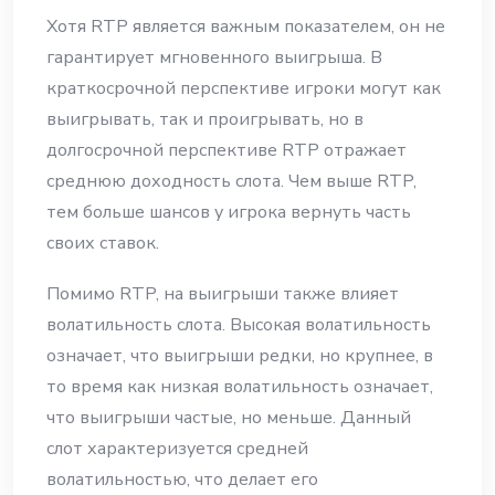
Хотя RTP является важным показателем, он не
гарантирует мгновенного выигрыша. В
краткосрочной перспективе игроки могут как
выигрывать, так и проигрывать, но в
долгосрочной перспективе RTP отражает
среднюю доходность слота. Чем выше RTP,
тем больше шансов у игрока вернуть часть
своих ставок.
Помимо RTP, на выигрыши также влияет
волатильность слота. Высокая волатильность
означает, что выигрыши редки, но крупнее, в
то время как низкая волатильность означает,
что выигрыши частые, но меньше. Данный
слот характеризуется средней
волатильностью, что делает его