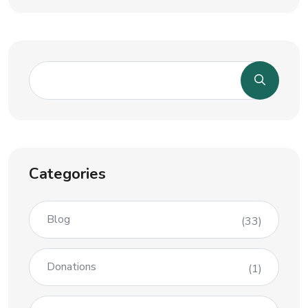
Categories
Blog
(33)
Donations
(1)