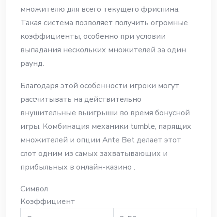
множителю для всего текущего фриспина.
Такая система позволяет получить огромные
коэффициенты, особенно при условии
выпадания нескольких множителей за один
раунд.
Благодаря этой особенности игроки могут
рассчитывать на действительно
внушительные выигрыши во время бонусной
игры. Комбинация механики tumble, парящих
множителей и опции Ante Bet делает этот
слот одним из самых захватывающих и
прибыльных в онлайн-казино .
Символ
Коэффициент