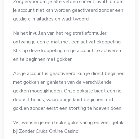
Zorg ervoor dat je alle velden correct invult, omdat
je account niet kan worden geactiveerd zonder een
geldig e-mailadres en wachtwoord.
Na het invullen van het registratieformulier,
ontvang je een e-mail met een activatiekoppeling.
Klik op deze koppeling om je account te activeren
en te beginnen met gokken.
Als je account is geactiveerd, kun je direct beginnen
met gokken en genieten van de verschillende
gokken mogelijkheden. Onze goksite biedt een no
deposit bonus, waardoor je kunt beginnen met
gokken zonder eerst een storting te hoeven doen.
Wij wensen je een leuke gokervaring en veel geluk
bij Zonder Cruks Online Casino!