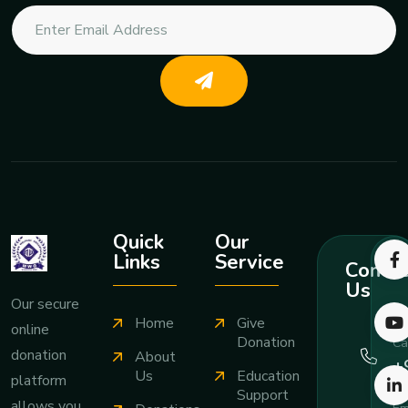
Quick
Our
Links
Service
Contac
Us
Our secure
Home
Give
online
Donation
Ca
donation
About
+
Us
Education
platform
Support
allows you