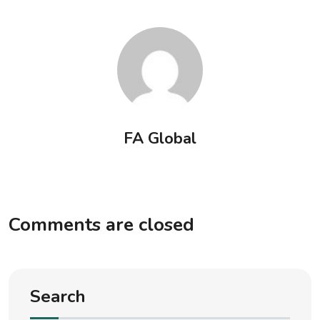
FA Global
Comments are closed
Search