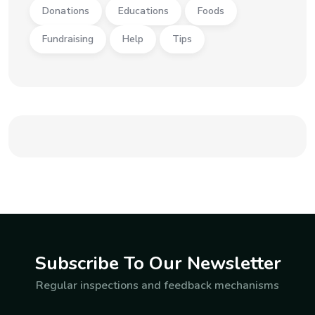
Donations
Educations
Foods
Fundraising
Help
Tips
Subscribe To Our Newsletter
Regular inspections and feedback mechanisms