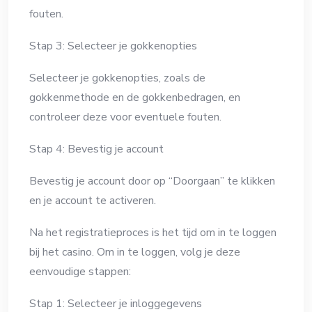
fouten.
Stap 3: Selecteer je gokkenopties
Selecteer je gokkenopties, zoals de
gokkenmethode en de gokkenbedragen, en
controleer deze voor eventuele fouten.
Stap 4: Bevestig je account
Bevestig je account door op “Doorgaan” te klikken
en je account te activeren.
Na het registratieproces is het tijd om in te loggen
bij het casino. Om in te loggen, volg je deze
eenvoudige stappen:
Stap 1: Selecteer je inloggegevens