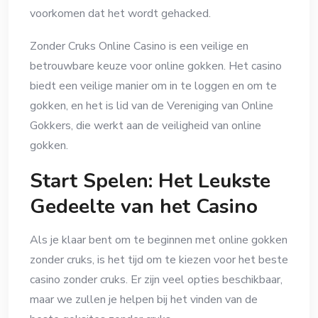
voorkomen dat het wordt gehacked.
Zonder Cruks Online Casino is een veilige en
betrouwbare keuze voor online gokken. Het casino
biedt een veilige manier om in te loggen en om te
gokken, en het is lid van de Vereniging van Online
Gokkers, die werkt aan de veiligheid van online
gokken.
Start Spelen: Het Leukste
Gedeelte van het Casino
Als je klaar bent om te beginnen met online gokken
zonder cruks, is het tijd om te kiezen voor het beste
casino zonder cruks. Er zijn veel opties beschikbaar,
maar we zullen je helpen bij het vinden van de