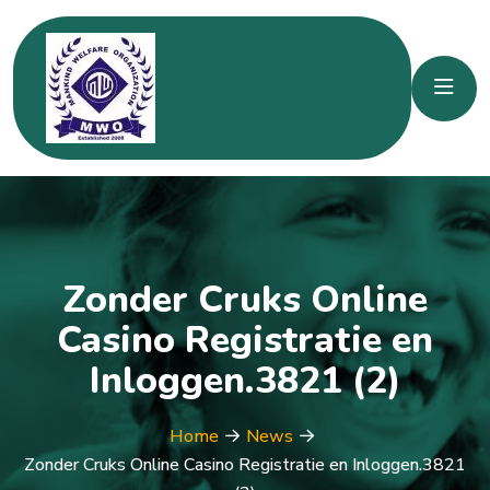
Zonder Cruks Online
Casino Registratie en
Inloggen.3821 (2)
Home
News
Zonder Cruks Online Casino Registratie en Inloggen.3821