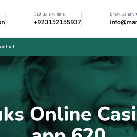
Call us any time:
Email us any 
on
+923152155937
info@man
ontact
ks Online Cas
app.620