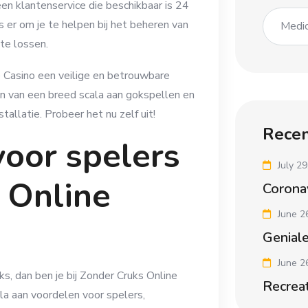
een klantenservice die beschikbaar is 24
s er om je te helpen bij het beheren van
Medic
te lossen.
ne Casino een veilige en betrouwbare
en van een breed scala aan gokspellen en
allatie. Probeer het nu zelf uit!
Recen
voor spelers
July 2
 Online
Corona
June 2
Genial
June 2
ks, dan ben je bij Zonder Cruks Online
Recrea
ala aan voordelen voor spelers,