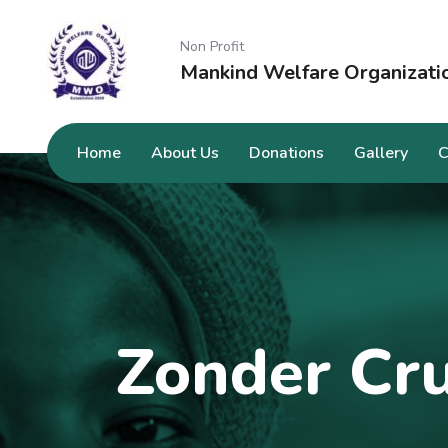
Non Profit
Mankind Welfare Organizati
Home
About Us
Donations
Gallery
C
Zonder Cru