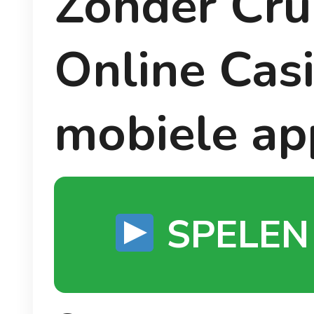
Zonder Cru
Online Cas
mobiele ap
SPELEN