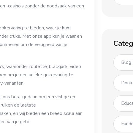
 en -casino’s zonder de noodzaak van een
kervaring te bieden, waar je kunt
nder cruks. Met onze app kun je waar en
Categ
kommeren om de veiligheid van je
Blog
s, waaronder roulette, blackjack, video
pen om je een unieke gokervaring te
Dona
y-varianten.
j ons best gedaan om een veilige en
Educa
ruiken de laatste
maken, en wij bieden een breed scala aan
en van je geld.
Fundr