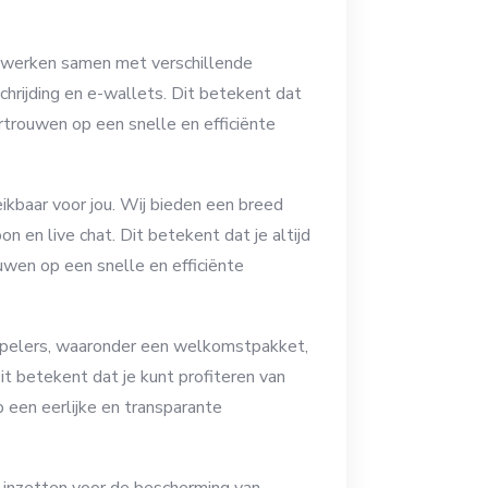
ij werken samen met verschillende
hrijding en e-wallets. Dit betekent dat
ertrouwen op een snelle en efficiënte
ikbaar voor jou. Wij bieden een breed
 en live chat. Dit betekent dat je altijd
wen op een snelle en efficiënte
 spelers, waaronder een welkomstpakket,
t betekent dat je kunt profiteren van
 een eerlijke en transparante