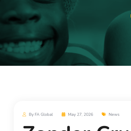
By FA Global
May 27, 2026
News