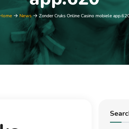
Home
News
Zonder Cruks Online Casino mobiele app.62
Searc