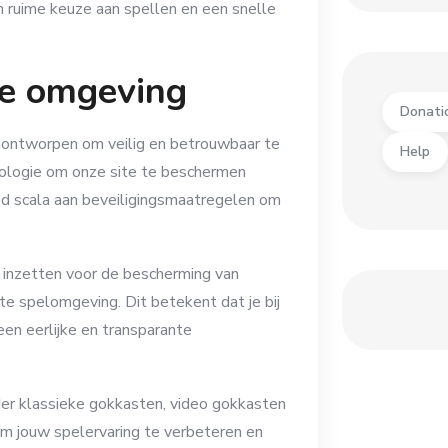
 ruime keuze aan spellen en een snelle
re omgeving
Donati
 ontworpen om veilig en betrouwbaar te
Help
hnologie om onze site te beschermen
eed scala aan beveiligingsmaatregelen om
ch inzetten voor de bescherming van
te spelomgeving. Dit betekent dat je bij
een eerlijke en transparante
der klassieke gokkasten, video gokkasten
om jouw spelervaring te verbeteren en