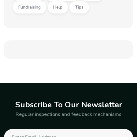
Fundraising
Help
Tips
Subscribe To Our Newsletter
Regular inspections and feedback mechanisms