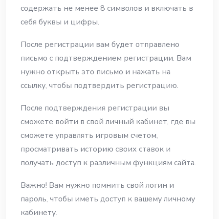
содержать не менее 8 символов и включать в
себя буквы и цифры.
После регистрации вам будет отправлено
письмо с подтверждением регистрации. Вам
нужно открыть это письмо и нажать на
ссылку, чтобы подтвердить регистрацию.
После подтверждения регистрации вы
сможете войти в свой личный кабинет, где вы
сможете управлять игровым счетом,
просматривать историю своих ставок и
получать доступ к различным функциям сайта.
Важно! Вам нужно помнить свой логин и
пароль, чтобы иметь доступ к вашему личному
кабинету.