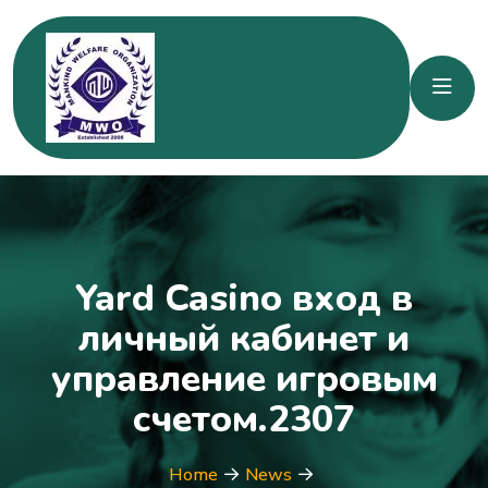
Yard Casino вход в
личный кабинет и
управление игровым
счетом.2307
Home
News