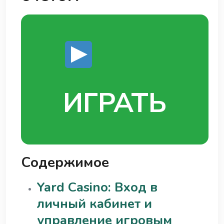
ИГРАТЬ
Содержимое
Yard Casino: Вход в
личный кабинет и
управление игровым