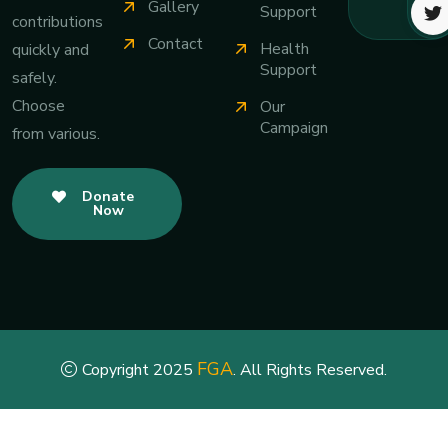
Gallery
Support
contributions
Contact
Health
quickly and
Support
safely.
Choose
Our
Campaign
from various.
Donate
Now
FGA
Copyright 2025
. All Rights Reserved.