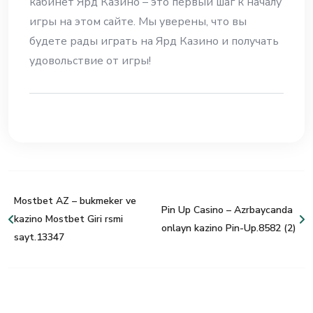
кабинет Ярд Казино – это первый шаг к началу
игры на этом сайте. Мы уверены, что вы
будете рады играть на Ярд Казино и получать
удовольствие от игры!
Mostbet AZ – bukmeker ve
Pin Up Casino – Azrbaycanda
kazino Mostbet Giri rsmi
onlayn kazino Pin-Up.8582 (2)
sayt.13347