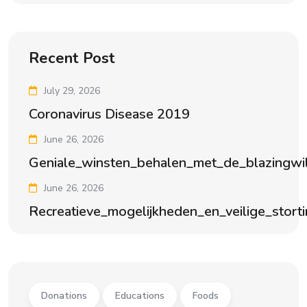
Recent Post
July 29, 2026
Coronavirus Disease 2019
June 26, 2026
Geniale_winsten_behalen_met_de_blazingwi
June 26, 2026
Recreatieve_mogelijkheden_en_veilige_stort
Donations
Educations
Foods