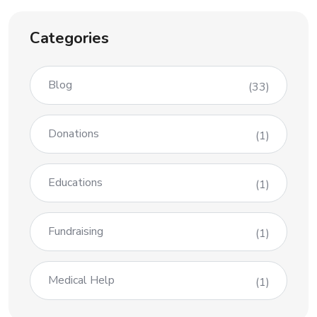
Categories
Blog
(33)
Donations
(1)
Educations
(1)
Fundraising
(1)
Medical Help
(1)