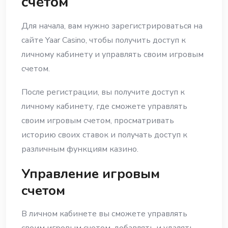
счетом
Для начала, вам нужно зарегистрироваться на
сайте Yaar Casino, чтобы получить доступ к
личному кабинету и управлять своим игровым
счетом.
После регистрации, вы получите доступ к
личному кабинету, где сможете управлять
своим игровым счетом, просматривать
историю своих ставок и получать доступ к
различным функциям казино.
Управление игровым
счетом
В личном кабинете вы сможете управлять