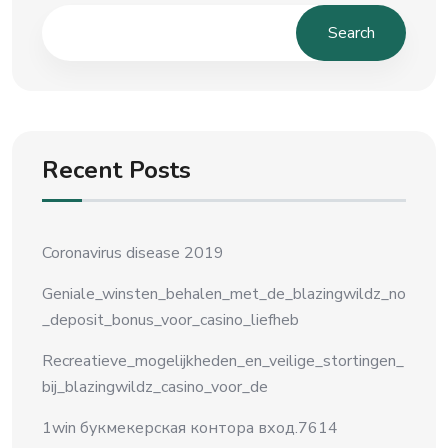
Search
Recent Posts
Coronavirus disease 2019
Geniale_winsten_behalen_met_de_blazingwildz_no
_deposit_bonus_voor_casino_liefheb
Recreatieve_mogelijkheden_en_veilige_stortingen_
bij_blazingwildz_casino_voor_de
1win букмекерская контора вход.7614