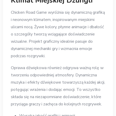
Klimat Miejskiej Dżungli
Chicken Road Game wyróżnia się dynamiczną grafiką
i neonowym klimatem, inspirowanym miejskimi
ulicami nocą. Żywe kolory, płynne animacje i dbałość
o szczegóły tworzą wciągające doświadczenie
wizualne. Projekt graficzny idealnie pasuje do
dynamicznej mechaniki gry i wzmacnia emocje
podczas rozgrywki.
Oprawa dźwiękowa również odgrywa ważną rolę w
tworzeniu odpowiedniej atmosfery. Dynamiczna
muzyka i efekty dźwiękowe towarzyszą każdej akcji,
potęgując wrażenia i dodając emocji. To wszystko
składa się na niezapomniane doświadczenie, które
przyciąga graczy i zachęca do kolejnych rozgrywek.
Wysoka jakość grafiki i animacji