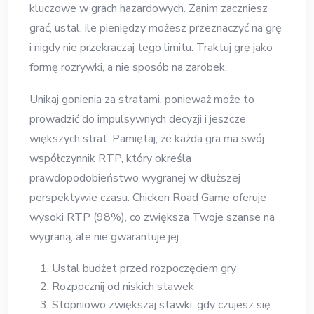
kluczowe w grach hazardowych. Zanim zaczniesz
grać, ustal, ile pieniędzy możesz przeznaczyć na grę
i nigdy nie przekraczaj tego limitu. Traktuj grę jako
formę rozrywki, a nie sposób na zarobek.
Unikaj gonienia za stratami, ponieważ może to
prowadzić do impulsywnych decyzji i jeszcze
większych strat. Pamiętaj, że każda gra ma swój
współczynnik RTP, który określa
prawdopodobieństwo wygranej w dłuższej
perspektywie czasu. Chicken Road Game oferuje
wysoki RTP (98%), co zwiększa Twoje szanse na
wygraną, ale nie gwarantuje jej.
Ustal budżet przed rozpoczęciem gry
Rozpocznij od niskich stawek
Stopniowo zwiększaj stawki, gdy czujesz się