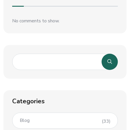
No comments to show.
Categories
Blog
(33)