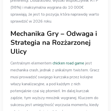
preferencji. Dodatkowo, wysoki współczynnik RTP
(98%) i maksymalna wygrana do 10 000€
sprawiają, że jest to pozycja, która naprawdę warto
sprawdzić w 2026 roku.
Mechanika Gry – Odwaga i
Strategia na Rozżarzonej
Ulicy
Centralnym elementem
chicken road game
jest
mechanika crash, jednak z unikalnym twistem. Gracz
musi prowadzić swojego kurczaka przez kolejne
włazy kanalizacyjne, a pod każdym z nich
potencjalnie czai się płomień. Im dalej kurczak
zajdzie, tym wyższy mnożnik wygranej. Kluczem do
sukcesu jest umiejętność wyczucia momentu, kiedy