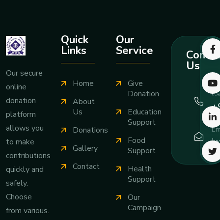
Quick
Our
Links
Service
Contac
Us
Our secure
Home
Give
online
Donation
Ca
donation
About
+
Us
Education
platform
Support
allows you
Em
Donations
Food
i
to make
Gallery
Support
contributions
Contact
Health
quickly and
Support
safely.
Choose
Our
Campaign
from various.