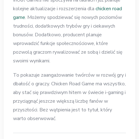
InOut Games nie spoczywa na laurach i już planuje
kolejne aktualizacje i rozszerzenia dla
chicken road
game
. Możemy spodziewać się nowych poziomów
trudności, dodatkowych trybów gry i ciekawych
bonusów. Dodatkowo, producent planuje
wprowadzić funkcje społecznościowe, które
pozwolą graczom rywalizować ze sobą i dzielić się
swoimi wynikami.
To pokazuje zaangażowanie twórców w rozwój gry i
dbałość o graczy. Chicken Road Game ma wszystko,
aby stać się prawdziwym hitem w świecie i-gaming i
przyciągnąć jeszcze większą liczbę fanów w
przyszłości. Bez wątpienia jest to tytuł, który
warto obserwować.