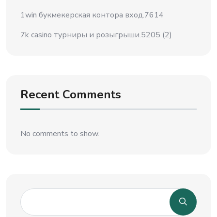
1win букмекерская контора вход.7614
7k casino турниры и розыгрыши.5205 (2)
Recent Comments
No comments to show.