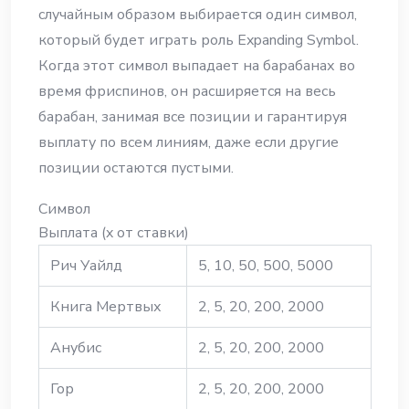
случайным образом выбирается один символ,
который будет играть роль Expanding Symbol.
Когда этот символ выпадает на барабанах во
время фриспинов, он расширяется на весь
барабан, занимая все позиции и гарантируя
выплату по всем линиям, даже если другие
позиции остаются пустыми.
Символ
Выплата (x от ставки)
Рич Уайлд
5, 10, 50, 500, 5000
Книга Мертвых
2, 5, 20, 200, 2000
Анубис
2, 5, 20, 200, 2000
Гор
2, 5, 20, 200, 2000