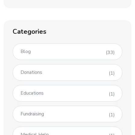
Categories
Blog
(33)
Donations
(1)
Educations
(1)
Fundraising
(1)
Medical Help