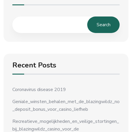
Search
Recent Posts
Coronavirus disease 2019
Geniale_winsten_behalen_met_de_blazingwildz_no
_deposit_bonus_voor_casino_liefheb
Recreatieve_mogelijkheden_en_veilige_stortingen_
bij_blazingwildz_casino_voor_de