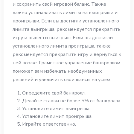
и сохранить свой игровой баланс. Также
важно устанавливать лимиты на выигрыши и
проигрыши. Если вы достигли установленного
лимита выигрыша, рекомендуется прекратить
игру и вывести выигрыш. Если вы достигли
установленного лимита проигрыша, также
рекомендуется прекратить игру и вернуться к
ней позже. Грамотное управление банкроллом
поможет вам избежать необдуманных
решений и увеличить свои шансы на успех.
Определите свой банкролл.
Делайте ставки не более 5% от банкролла.
Установите лимит выигрыша.
Установите лимит проигрыша.
Играйте ответственно.