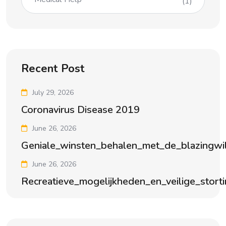
(1)
Recent Post
July 29, 2026
Coronavirus Disease 2019
June 26, 2026
Geniale_winsten_behalen_met_de_blazingwi
June 26, 2026
Recreatieve_mogelijkheden_en_veilige_stort