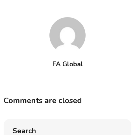
FA Global
Comments are closed
Search