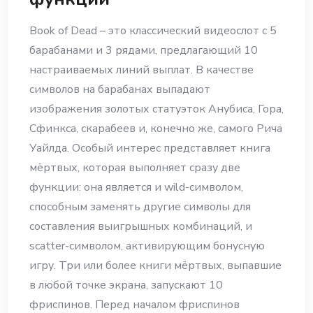
Book of Dead – это классический видеослот с 5
барабанами и 3 рядами, предлагающий 10
настраиваемых линий выплат. В качестве
символов на барабанах выпадают
изображения золотых статуэток Анубиса, Гора,
Сфинкса, скарабеев и, конечно же, самого Рича
Уайлда. Особый интерес представляет книга
мёртвых, которая выполняет сразу две
функции: она является и wild-символом,
способным заменять другие символы для
составления выигрышных комбинаций, и
scatter-символом, активирующим бонусную
игру. Три или более книги мёртвых, выпавшие
в любой точке экрана, запускают 10
фриспинов. Перед началом фриспинов