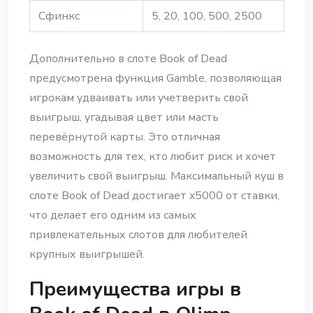
Сфинкс
5, 20, 100, 500, 2500
Дополнительно в слоте Book of Dead
предусмотрена функция Gamble, позволяющая
игрокам удваивать или учетверить свой
выигрыш, угадывая цвет или масть
перевёрнутой карты. Это отличная
возможность для тех, кто любит риск и хочет
увеличить свой выигрыш. Максимальный куш в
слоте Book of Dead достигает x5000 от ставки,
что делает его одним из самых
привлекательных слотов для любителей
крупных выигрышей.
Преимущества игры в