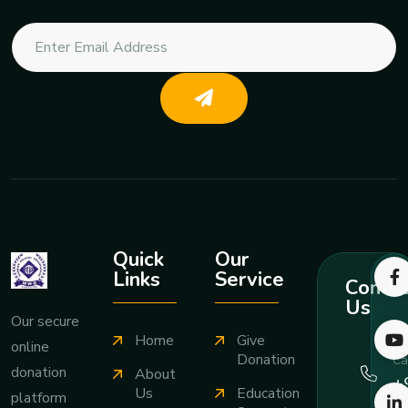
Quick
Our
Links
Service
Contac
Us
Our secure
Home
Give
online
Donation
Ca
donation
About
+
Us
Education
platform