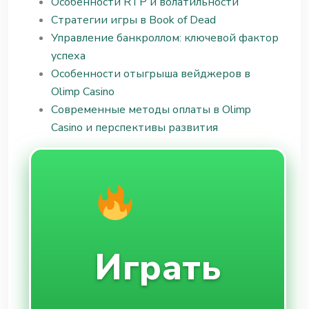
Особенности RTP и волатильности
Стратегии игры в Book of Dead
Управление банкроллом: ключевой фактор
успеха
Особенности отыгрыша вейджеров в
Olimp Casino
Современные методы оплаты в Olimp
Casino и перспективы развития
Играть