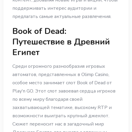
контент, добавляя новые игры и акции, чтобы
поддерживать интерес аудитории и
предлагать самые актуальные развлечения.
Book of Dead:
Путешествие в Древний
Египет
Среди огромного разнообразия игровых
автоматов, представленных в Olimp Casino,
особое место занимает слот Book of Dead от
Play'n GO. Этот слот завоевал сердца игроков
по всему миру благодаря своей
захватывающей тематике, высокому RTP и
возможности выиграть крупный джекпот.
Сюжет переносит нас в загадочный мир