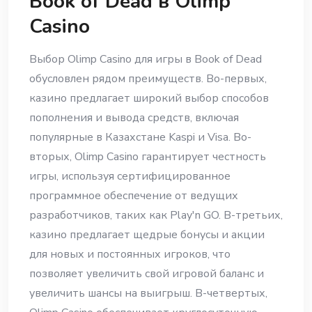
Book of Dead в Olimp
Casino
Выбор Olimp Casino для игры в Book of Dead
обусловлен рядом преимуществ. Во-первых,
казино предлагает широкий выбор способов
пополнения и вывода средств, включая
популярные в Казахстане Kaspi и Visa. Во-
вторых, Olimp Casino гарантирует честность
игры, используя сертифицированное
программное обеспечение от ведущих
разработчиков, таких как Play'n GO. В-третьих,
казино предлагает щедрые бонусы и акции
для новых и постоянных игроков, что
позволяет увеличить свой игровой баланс и
увеличить шансы на выигрыш. В-четвертых,