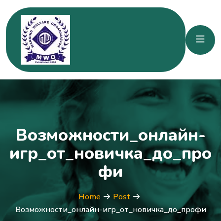
Возможности_онлайн-
игр_от_новичка_до_про
фи
Home
Post
Возможности_онлайн-игр_от_новичка_до_профи