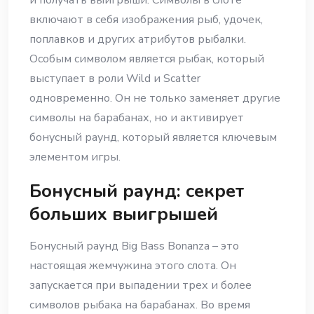
и получать выигрыши. Символы в слоте
включают в себя изображения рыб, удочек,
поплавков и других атрибутов рыбалки.
Особым символом является рыбак, который
выступает в роли Wild и Scatter
одновременно. Он не только заменяет другие
символы на барабанах, но и активирует
бонусный раунд, который является ключевым
элементом игры.
Бонусный раунд: секрет
больших выигрышей
Бонусный раунд Big Bass Bonanza – это
настоящая жемчужина этого слота. Он
запускается при выпадении трех и более
символов рыбака на барабанах. Во время