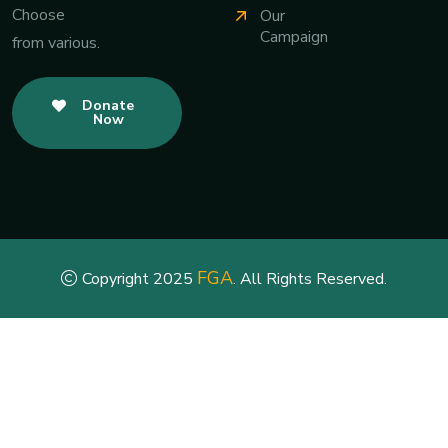
Choose
Our
Campaign
from various.
Donate
Now
FGA
Copyright 2025
. All Rights Reserved.