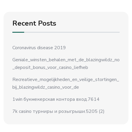
Recent Posts
Coronavirus disease 2019
Geniale_winsten_behalen_met_de_blazingwildz_no
_deposit_bonus_voor_casino_liefheb
Recreatieve_mogelijkheden_en_veilige_stortingen_
bij_blazingwildz_casino_voor_de
1win букмекерская контора вход.7614
7k casino турниры и розыгрыши.5205 (2)