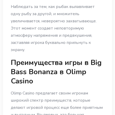
Наблюдать за тем, как рыбак вылавливает
одну рыбу за другой, и множитель
увеличивается, невероятно захватывающе.
Этот момент создает неповторимую
атмосферу напряжения и предвкушения,
заставляя игрока буквально прильнуть к
экрану.
Преимущества игры в Big
Bass Bonanza в Olimp
Casino
Olimp Casino предлагает своим игрокам
широкий спектр преимуществ, которые
делают игровой процесс еще более приятным
и выгодным. Во-первых, это большая