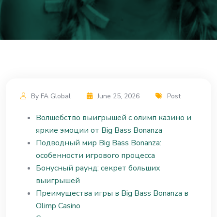
By FA Global
June 25, 2026
Post
Волшебство выигрышей с олимп казино и
яркие эмоции от Big Bass Bonanza
Подводный мир Big Bass Bonanza:
особенности игрового процесса
Бонусный раунд: секрет больших
выигрышей
Преимущества игры в Big Bass Bonanza в
Olimp Casino