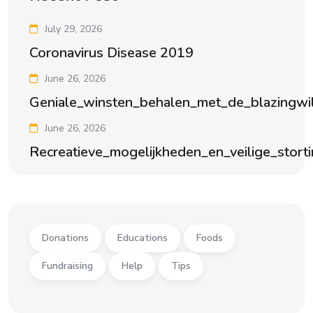
July 29, 2026
Coronavirus Disease 2019
June 26, 2026
Geniale_winsten_behalen_met_de_blazingwi
June 26, 2026
Recreatieve_mogelijkheden_en_veilige_stort
Donations
Educations
Foods
Fundraising
Help
Tips