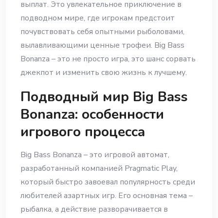
выплат. Это увлекательное приключение в
подводном мире, где игрокам предстоит
почувствовать себя опытными рыболовами,
вылавливающими ценные трофеи. Big Bass
Bonanza – это не просто игра, это шанс сорвать
джекпот и изменить свою жизнь к лучшему.
Подводный мир Big Bass
Bonanza: особенности
игрового процесса
Big Bass Bonanza – это игровой автомат,
разработанный компанией Pragmatic Play,
который быстро завоевал популярность среди
любителей азартных игр. Его основная тема –
рыбалка, а действие разворачивается в