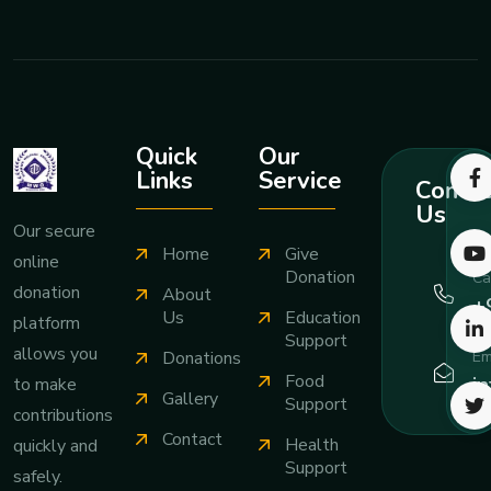
Quick
Our
Links
Service
Contac
Us
Our secure
Home
Give
online
Donation
Ca
donation
About
+
Us
Education
platform
Support
allows you
Em
Donations
Food
i
to make
Gallery
Support
contributions
Contact
Health
quickly and
Support
safely.