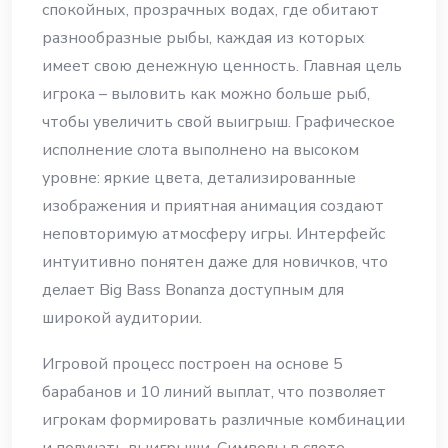
спокойных, прозрачных водах, где обитают
разнообразные рыбы, каждая из которых
имеет свою денежную ценность. Главная цель
игрока – выловить как можно больше рыб,
чтобы увеличить свой выигрыш. Графическое
исполнение слота выполнено на высоком
уровне: яркие цвета, детализированные
изображения и приятная анимация создают
неповторимую атмосферу игры. Интерфейс
интуитивно понятен даже для новичков, что
делает Big Bass Bonanza доступным для
широкой аудитории.
Игровой процесс построен на основе 5
барабанов и 10 линий выплат, что позволяет
игрокам формировать различные комбинации