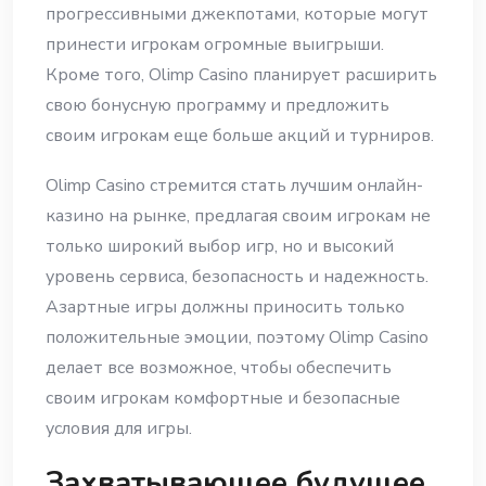
прогрессивными джекпотами, которые могут
принести игрокам огромные выигрыши.
Кроме того, Olimp Casino планирует расширить
свою бонусную программу и предложить
своим игрокам еще больше акций и турниров.
Olimp Casino стремится стать лучшим онлайн-
казино на рынке, предлагая своим игрокам не
только широкий выбор игр, но и высокий
уровень сервиса, безопасность и надежность.
Азартные игры должны приносить только
положительные эмоции, поэтому Olimp Casino
делает все возможное, чтобы обеспечить
своим игрокам комфортные и безопасные
условия для игры.
Захватывающее будущее