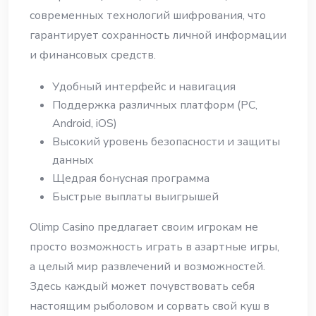
современных технологий шифрования, что
гарантирует сохранность личной информации
и финансовых средств.
Удобный интерфейс и навигация
Поддержка различных платформ (PC,
Android, iOS)
Высокий уровень безопасности и защиты
данных
Щедрая бонусная программа
Быстрые выплаты выигрышей
Olimp Casino предлагает своим игрокам не
просто возможность играть в азартные игры,
а целый мир развлечений и возможностей.
Здесь каждый может почувствовать себя
настоящим рыболовом и сорвать свой куш в