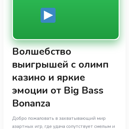
Волшебство
выигрышей с олимп
казино и яркие
эмоции от Big Bass
Bonanza
Добро пожаловать в захватывающий мир
азартных игр, где удача сопутствует смелым и