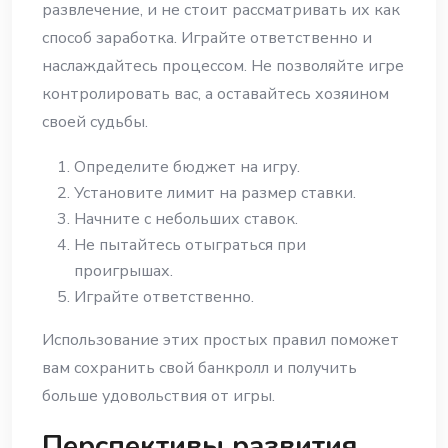
развлечение, и не стоит рассматривать их как
способ заработка. Играйте ответственно и
наслаждайтесь процессом. Не позволяйте игре
контролировать вас, а оставайтесь хозяином
своей судьбы.
Определите бюджет на игру.
Установите лимит на размер ставки.
Начните с небольших ставок.
Не пытайтесь отыграться при
проигрышах.
Играйте ответственно.
Использование этих простых правил поможет
вам сохранить свой банкролл и получить
больше удовольствия от игры.
Перспективы развития