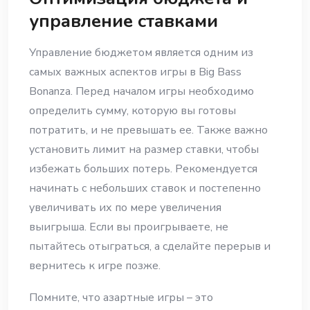
управление ставками
Управление бюджетом является одним из
самых важных аспектов игры в Big Bass
Bonanza. Перед началом игры необходимо
определить сумму, которую вы готовы
потратить, и не превышать ее. Также важно
установить лимит на размер ставки, чтобы
избежать больших потерь. Рекомендуется
начинать с небольших ставок и постепенно
увеличивать их по мере увеличения
выигрыша. Если вы проигрываете, не
пытайтесь отыграться, а сделайте перерыв и
вернитесь к игре позже.
Помните, что азартные игры – это