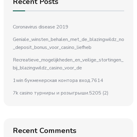
Recent Posts
Coronavirus disease 2019
Geniale_winsten_behalen_met_de_blazingwildz_no
_deposit_bonus_voor_casino_liefheb
Recreatieve_mogelijkheden_en_veilige_stortingen_
bij_blazingwildz_casino_voor_de
1win букмекерская контора вход.7614
7k casino турниры и розыгрыши.5205 (2)
Recent Comments