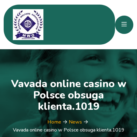
Vavada online casino w
Polsce obsuga
klienta.1019
Home
News
Vavada online casino w Polsce obsuga klienta.1019