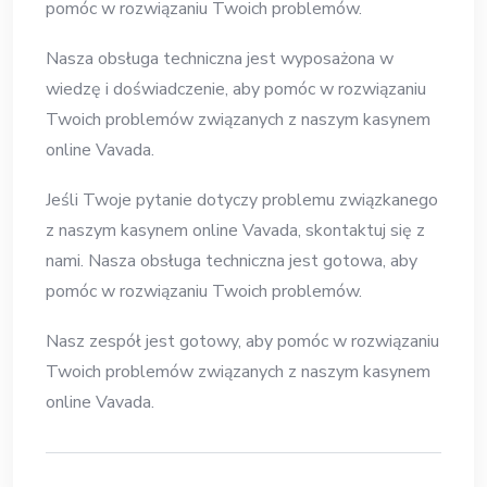
pomóc w rozwiązaniu Twoich problemów.
Nasza obsługa techniczna jest wyposażona w
wiedzę i doświadczenie, aby pomóc w rozwiązaniu
Twoich problemów związanych z naszym kasynem
online Vavada.
Jeśli Twoje pytanie dotyczy problemu związkanego
z naszym kasynem online Vavada, skontaktuj się z
nami. Nasza obsługa techniczna jest gotowa, aby
pomóc w rozwiązaniu Twoich problemów.
Nasz zespół jest gotowy, aby pomóc w rozwiązaniu
Twoich problemów związanych z naszym kasynem
online Vavada.