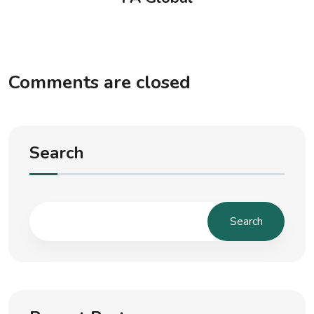
Comments are closed
Search
Search