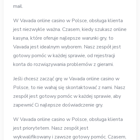
mail.
W Vavada online casino w Polsce, obsługa klienta
jest niezwykle ważna. Czasem, kiedy szukasz online
kasyna, które oferuje najlepsze warunki gry, to
Vavada jest idealnym wyborem. Nasz zespół jest
gotowy pomóc w każdej sprawie, od rejestracji
konta do rozwiązywania problemów z gierami.
Jeśli chcesz zacząć grę w Vavada online casino w
Polsce, to nie wahaj się skontaktować z nami. Nasz
zespół jest gotowy pomóc w każdej sprawie, aby
zapewnić Ci najlepsze doświadczenie gry.
W Vavada online casino w Polsce, obsługa klienta
jest priorytetem. Nasz zespół jest
wykwalifikowany i zawsze gotowy pomóc. Czasem,