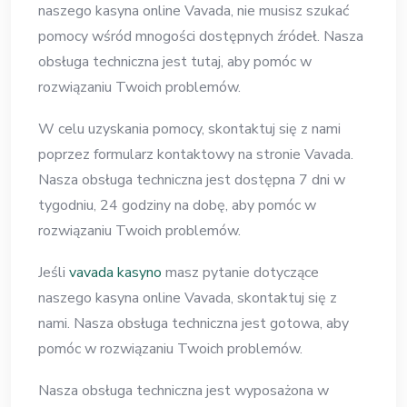
naszego kasyna online Vavada, nie musisz szukać
pomocy wśród mnogości dostępnych źródeł. Nasza
obsługa techniczna jest tutaj, aby pomóc w
rozwiązaniu Twoich problemów.
W celu uzyskania pomocy, skontaktuj się z nami
poprzez formularz kontaktowy na stronie Vavada.
Nasza obsługa techniczna jest dostępna 7 dni w
tygodniu, 24 godziny na dobę, aby pomóc w
rozwiązaniu Twoich problemów.
Jeśli
vavada kasyno
masz pytanie dotyczące
naszego kasyna online Vavada, skontaktuj się z
nami. Nasza obsługa techniczna jest gotowa, aby
pomóc w rozwiązaniu Twoich problemów.
Nasza obsługa techniczna jest wyposażona w