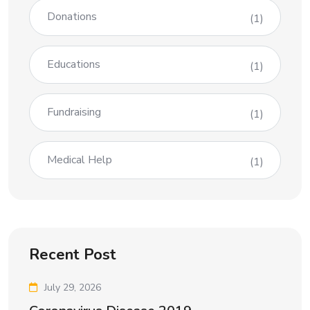
Donations
(1)
Educations
(1)
Fundraising
(1)
Medical Help
(1)
Recent Post
July 29, 2026