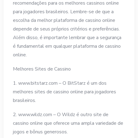
recomendações para os melhores cassinos online
para jogadores brasileiros. Lembre-se de que a
escolha da melhor plataforma de cassino online
depende de seus próprios critérios e preferências.
Além disso, é importante lembrar que a segurança
é fundamental em qualquer plataforma de cassino
online.
Melhores Sites de Cassino
1. www.bitstarz.com – O BitStarz é um dos
melhores sites de cassino online para jogadores
brasileiros.
2. www.wildz.com – O Wildz é outro site de
cassino online que oferece uma ampla variedade de
jogos e bônus generosos.