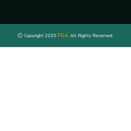
FGA
Copyright 2025
. All Rights Reserved.