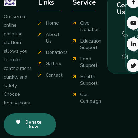
Links
Service
Contac
Us
Our secure
Home
Give
online
Donation
Ca
donation
About
+
Us
Education
platform
Support
allows you
Em
Donations
Food
i
to make
Gallery
Support
contributions
Contact
Health
quickly and
Support
safely.
Choose
Our
Campaign
from various.
Donate
Now