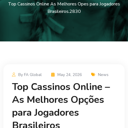
Top Cassinos Online As Melhores Opes para Jogadores
Brasileiros.2830
By FA Global
May 24, 2026
News
Top Cassinos Online –
As Melhores Opções
para Jogadores
Brasileiros