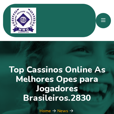
Top Cassinos Online As
Melhores Opes para
Jogadores
Brasileiros.2830
Home
News