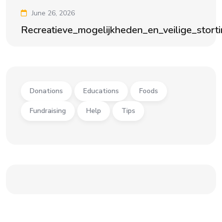
June 26, 2026
Recreatieve_mogelijkheden_en_veilige_stort
Donations
Educations
Foods
Fundraising
Help
Tips