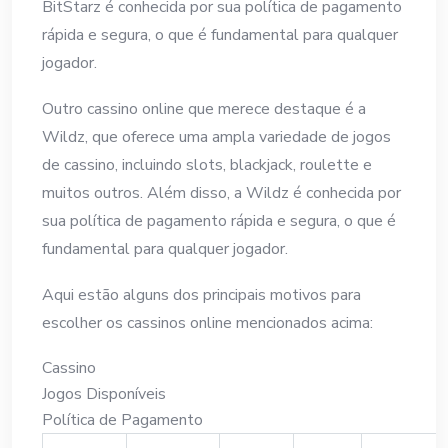
BitStarz é conhecida por sua política de pagamento
rápida e segura, o que é fundamental para qualquer
jogador.
Outro cassino online que merece destaque é a
Wildz, que oferece uma ampla variedade de jogos
de cassino, incluindo slots, blackjack, roulette e
muitos outros. Além disso, a Wildz é conhecida por
sua política de pagamento rápida e segura, o que é
fundamental para qualquer jogador.
Aqui estão alguns dos principais motivos para
escolher os cassinos online mencionados acima:
Cassino
Jogos Disponíveis
Política de Pagamento