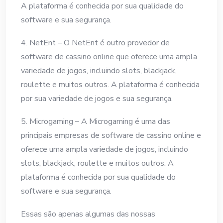
A plataforma é conhecida por sua qualidade do
software e sua segurança.
4. NetEnt – O NetEnt é outro provedor de
software de cassino online que oferece uma ampla
variedade de jogos, incluindo slots, blackjack,
roulette e muitos outros. A plataforma é conhecida
por sua variedade de jogos e sua segurança.
5. Microgaming – A Microgaming é uma das
principais empresas de software de cassino online e
oferece uma ampla variedade de jogos, incluindo
slots, blackjack, roulette e muitos outros. A
plataforma é conhecida por sua qualidade do
software e sua segurança.
Essas são apenas algumas das nossas