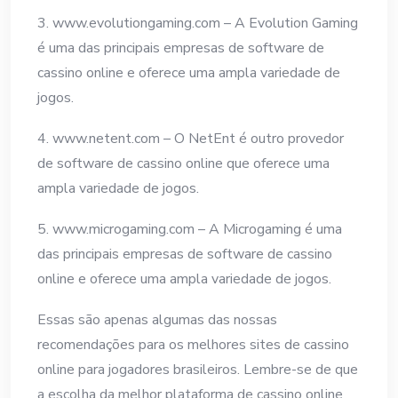
3. www.evolutiongaming.com – A Evolution Gaming
é uma das principais empresas de software de
cassino online e oferece uma ampla variedade de
jogos.
4. www.netent.com – O NetEnt é outro provedor
de software de cassino online que oferece uma
ampla variedade de jogos.
5. www.microgaming.com – A Microgaming é uma
das principais empresas de software de cassino
online e oferece uma ampla variedade de jogos.
Essas são apenas algumas das nossas
recomendações para os melhores sites de cassino
online para jogadores brasileiros. Lembre-se de que
a escolha da melhor plataforma de cassino online