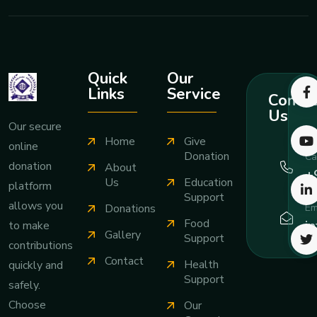
Quick
Our
Links
Service
Contac
Us
Our secure
Home
Give
online
Donation
Ca
donation
About
+
Us
Education
platform
Support
allows you
Em
Donations
Food
i
to make
Gallery
Support
contributions
Contact
Health
quickly and
Support
safely.
Choose
Our