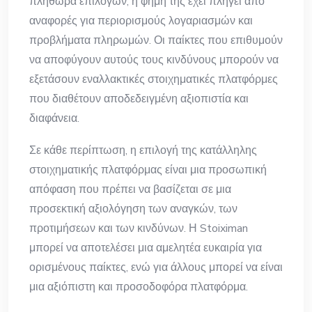
πληθώρα επιλογών, η φήμη της έχει πληγεί από
αναφορές για περιορισμούς λογαριασμών και
προβλήματα πληρωμών. Οι παίκτες που επιθυμούν
να αποφύγουν αυτούς τους κινδύνους μπορούν να
εξετάσουν εναλλακτικές στοιχηματικές πλατφόρμες
που διαθέτουν αποδεδειγμένη αξιοπιστία και
διαφάνεια.
Σε κάθε περίπτωση, η επιλογή της κατάλληλης
στοιχηματικής πλατφόρμας είναι μια προσωπική
απόφαση που πρέπει να βασίζεται σε μια
προσεκτική αξιολόγηση των αναγκών, των
προτιμήσεων και των κινδύνων. Η Stoiximan
μπορεί να αποτελέσει μια αμελητέα ευκαιρία για
ορισμένους παίκτες, ενώ για άλλους μπορεί να είναι
μια αξιόπιστη και προσοδοφόρα πλατφόρμα.