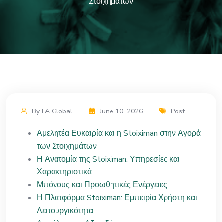
Στοιχημάτων
By FA Global
June 10, 2026
Post
Αμελητέα Ευκαιρία και η Stoiximan στην Αγορά
των Στοιχημάτων
Η Ανατομία της Stoiximan: Υπηρεσίες και
Χαρακτηριστικά
Μπόνους και Προωθητικές Ενέργειες
Η Πλατφόρμα Stoiximan: Εμπειρία Χρήστη και
Λειτουργικότητα