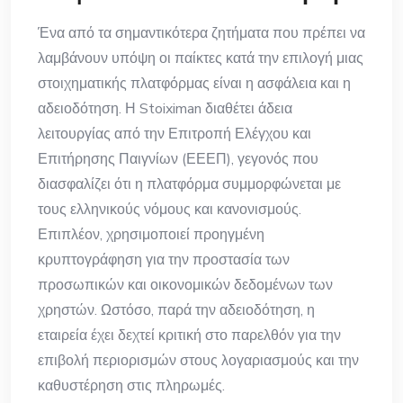
Ένα από τα σημαντικότερα ζητήματα που πρέπει να
λαμβάνουν υπόψη οι παίκτες κατά την επιλογή μιας
στοιχηματικής πλατφόρμας είναι η ασφάλεια και η
αδειοδότηση. Η Stoiximan διαθέτει άδεια
λειτουργίας από την Επιτροπή Ελέγχου και
Επιτήρησης Παιγνίων (ΕΕΕΠ), γεγονός που
διασφαλίζει ότι η πλατφόρμα συμμορφώνεται με
τους ελληνικούς νόμους και κανονισμούς.
Επιπλέον, χρησιμοποιεί προηγμένη
κρυπτογράφηση για την προστασία των
προσωπικών και οικονομικών δεδομένων των
χρηστών. Ωστόσο, παρά την αδειοδότηση, η
εταιρεία έχει δεχτεί κριτική στο παρελθόν για την
επιβολή περιορισμών στους λογαριασμούς και την
καθυστέρηση στις πληρωμές.