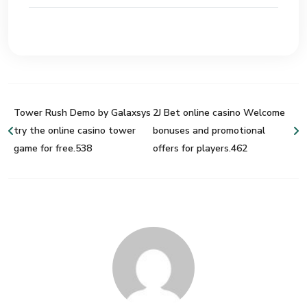
Tower Rush Demo by Galaxsys
2J Bet online casino Welcome
try the online casino tower
bonuses and promotional
game for free.538
offers for players.462