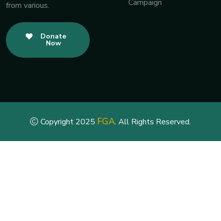
Campaign
from various.
Donate
Now
FGA
Copyright 2025
. All Rights Reserved.