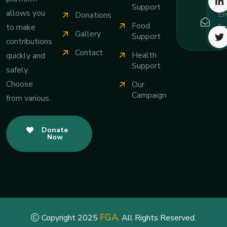
Support
allows you
Em
Donations
Food
i
to make
Gallery
Support
contributions
Contact
Health
quickly and
Support
safely.
Choose
Our
Campaign
from various.
Donate
Now
FGA
Copyright 2025
. All Rights Reserved.