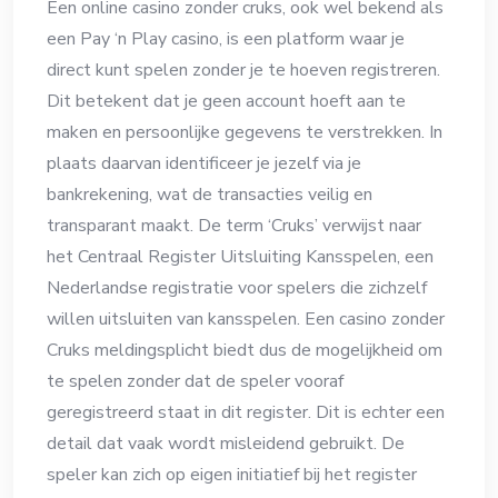
Een online casino zonder cruks, ook wel bekend als
een Pay ‘n Play casino, is een platform waar je
direct kunt spelen zonder je te hoeven registreren.
Dit betekent dat je geen account hoeft aan te
maken en persoonlijke gegevens te verstrekken. In
plaats daarvan identificeer je jezelf via je
bankrekening, wat de transacties veilig en
transparant maakt. De term ‘Cruks’ verwijst naar
het Centraal Register Uitsluiting Kansspelen, een
Nederlandse registratie voor spelers die zichzelf
willen uitsluiten van kansspelen. Een casino zonder
Cruks meldingsplicht biedt dus de mogelijkheid om
te spelen zonder dat de speler vooraf
geregistreerd staat in dit register. Dit is echter een
detail dat vaak wordt misleidend gebruikt. De
speler kan zich op eigen initiatief bij het register