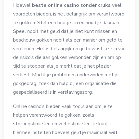
Hoewel
beste online casino zonder cruks
veel
voordelen bieden, is het belangrijk om verantwoord
te gokken. Stel een budget in en houd je daaraan.
Speel nooit met geld dat je niet kunt missen en
beschouw gokken nooit als een manier om geld te
verdienen. Het is belangrijk om je bewust te zijn van
de risico’s die aan gokken verbonden zijn en om op
tijd te stoppen als je merkt dat je het plezier
verliest. Mocht je problemen ondervinden met je
gokgedrag, zoek dan hulp bij een organisatie die
gespecialiseerd is in verslavingszorg.
Online casino’s bieden vaak tools aan om je te
helpen verantwoord te gokken, zoals
stortingslimieten en verlieslimieten. Je kunt
hiermee instellen hoeveel geld je maximaal wilt