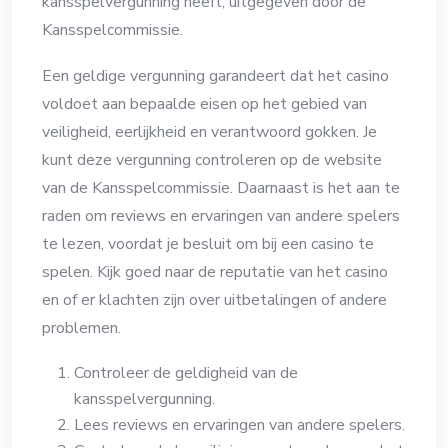
kansspelvergunning heeft, uitgegeven door de
Kansspelcommissie.
Een geldige vergunning garandeert dat het casino
voldoet aan bepaalde eisen op het gebied van
veiligheid, eerlijkheid en verantwoord gokken. Je
kunt deze vergunning controleren op de website
van de Kansspelcommissie. Daarnaast is het aan te
raden om reviews en ervaringen van andere spelers
te lezen, voordat je besluit om bij een casino te
spelen. Kijk goed naar de reputatie van het casino
en of er klachten zijn over uitbetalingen of andere
problemen.
Controleer de geldigheid van de
kansspelvergunning.
Lees reviews en ervaringen van andere spelers.