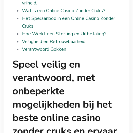
vrijheid.
Wat is een Online Casino Zonder Cruks?
Het Spelaanbod in een Online Casino Zonder
Cruks
Hoe Werkt een Storting en Uitbetaling?
Veiligheid en Betrouwbaarheid
Verantwoord Gokken
Speel veilig en
verantwoord, met
onbeperkte
mogelijkheden bij het
beste online casino
zonder cruks en ervaar