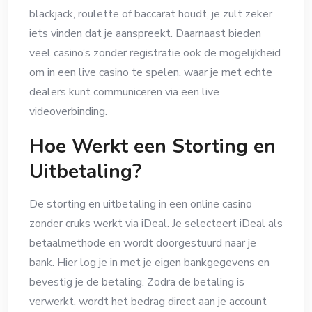
blackjack, roulette of baccarat houdt, je zult zeker
iets vinden dat je aanspreekt. Daarnaast bieden
veel casino’s zonder registratie ook de mogelijkheid
om in een live casino te spelen, waar je met echte
dealers kunt communiceren via een live
videoverbinding.
Hoe Werkt een Storting en
Uitbetaling?
De storting en uitbetaling in een online casino
zonder cruks werkt via iDeal. Je selecteert iDeal als
betaalmethode en wordt doorgestuurd naar je
bank. Hier log je in met je eigen bankgegevens en
bevestig je de betaling. Zodra de betaling is
verwerkt, wordt het bedrag direct aan je account