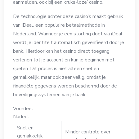
aanmelden, ook bij een ‘cruks-loze’ casino.
De technologie achter deze casino’s maakt gebruik
van iDeal, een populaire betaalmethode in
Nederland. Wanneer je een storting doet via iDeal,
wordt je identiteit automatisch geverifieerd door je
bank. Hierdoor kan het casino direct toegang
verlenen tot je account en kun je beginnen met
spelen. Dit proces is niet alleen snel en
gemakkelijk, maar ook zeer veilig, omdat je
financiële gegevens worden beschermd door de
beveiligingssystemen van je bank.
Voordeel
Nadeel
Snel en
Minder controle over
gemakkelijk