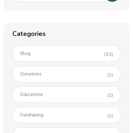
Categories
Blog
(33)
Donations
(1)
Educations
(1)
Fundraising
(1)