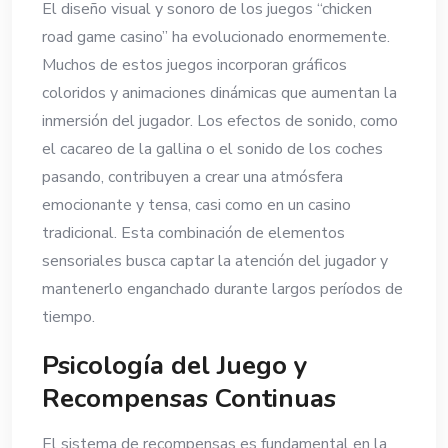
El diseño visual y sonoro de los juegos “chicken
road game casino” ha evolucionado enormemente.
Muchos de estos juegos incorporan gráficos
coloridos y animaciones dinámicas que aumentan la
inmersión del jugador. Los efectos de sonido, como
el cacareo de la gallina o el sonido de los coches
pasando, contribuyen a crear una atmósfera
emocionante y tensa, casi como en un casino
tradicional. Esta combinación de elementos
sensoriales busca captar la atención del jugador y
mantenerlo enganchado durante largos períodos de
tiempo.
Psicología del Juego y
Recompensas Continuas
El sistema de recompensas es fundamental en la