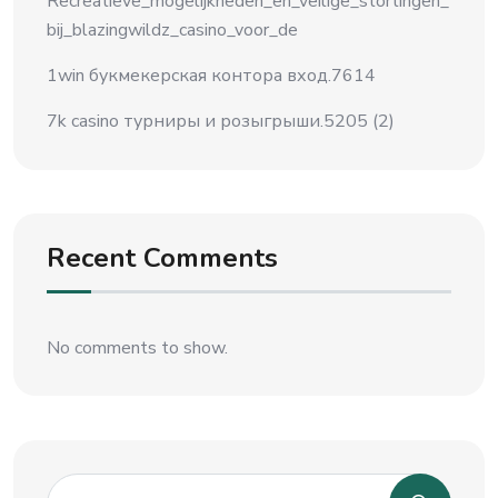
Recreatieve_mogelijkheden_en_veilige_stortingen_
bij_blazingwildz_casino_voor_de
1win букмекерская контора вход.7614
7k casino турниры и розыгрыши.5205 (2)
Recent Comments
No comments to show.