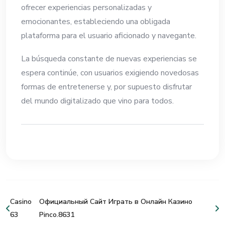
ofrecer experiencias personalizadas y
emocionantes, estableciendo una obligada
plataforma para el usuario aficionado y navegante.
La búsqueda constante de nuevas experiencias se
espera continúe, con usuarios exigiendo novedosas
formas de entretenerse y, por supuesto disfrutar
del mundo digitalizado que vino para todos.
Casino
Официальный Сайт Играть в Онлайн Казино
63
Pinco.8631