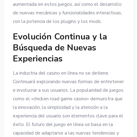
aumentada en estos juegos, así como el desarrollo
de nuevas mecánicas y funcionalidades interactivas,
con la potencia de los plugins y los mods.
Evolución Continua y la
Búsqueda de Nuevas
Experiencias
La industria del casino en línea no se detiene.
Continuará explorando nuevas formas de entretener
e involucrar a sus usuarios. La popularidad de juegos
como el «chicken road game casino» demuestra que
la innovación, la simplicidad y la atención a la
experiencia del usuario son elementos clave para el
éxito. El futuro del juego en línea se basa en la
capacidad de adaptarse a las nuevas tendencias y