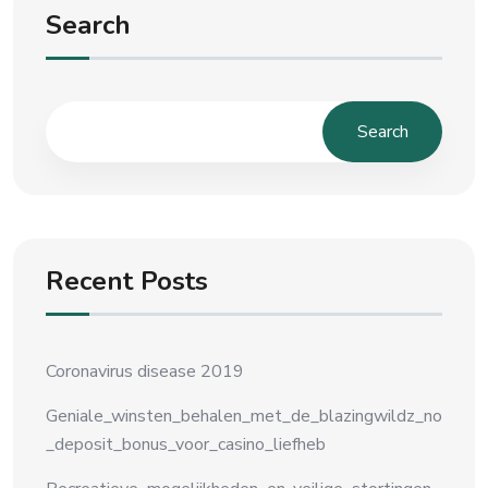
Search
Search
Recent Posts
Coronavirus disease 2019
Geniale_winsten_behalen_met_de_blazingwildz_no
_deposit_bonus_voor_casino_liefheb