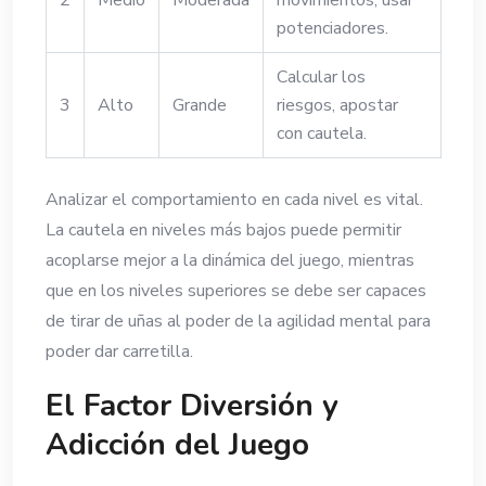
2
Medio
Moderada
movimientos, usar
potenciadores.
Calcular los
3
Alto
Grande
riesgos, apostar
con cautela.
Analizar el comportamiento en cada nivel es vital.
La cautela en niveles más bajos puede permitir
acoplarse mejor a la dinámica del juego, mientras
que en los niveles superiores se debe ser capaces
de tirar de uñas al poder de la agilidad mental para
poder dar carretilla.
El Factor Diversión y
Adicción del Juego