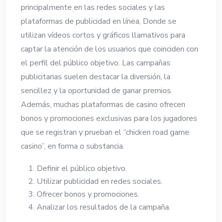
principalmente en las redes sociales y las
plataformas de publicidad en línea, Donde se
utilizan vídeos cortos y gráficos llamativos para
captar la atención de los usuarios que coinciden con
el perfil del público objetivo. Las campañas
publicitarias suelen destacar la diversión, la
sencillez y la oportunidad de ganar premios.
Además, muchas plataformas de casino ofrecen
bonos y promociones exclusivas para los jugadores
que se registran y prueban el “chicken road game
casino”, en forma o substancia.
Definir el público objetivo.
Utilizar publicidad en redes sociales.
Ofrecer bonos y promociones.
Analizar los resultados de la campaña.