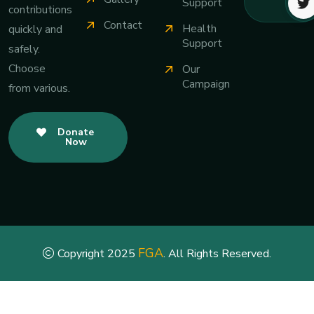
Support
contributions
Contact
Health
quickly and
Support
safely.
Choose
Our
Campaign
from various.
Donate
Now
FGA
Copyright 2025
. All Rights Reserved.