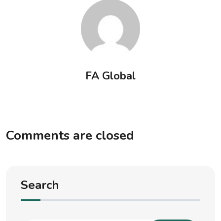
FA Global
Comments are closed
Search