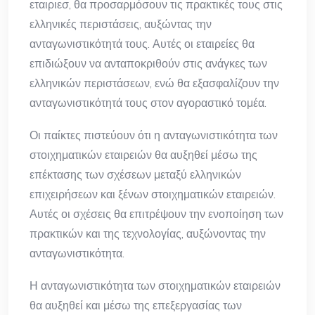
εταιριεσ, θα προσαρμόσουν τις πρακτικές τους στις
ελληνικές περιστάσεις, αυξώντας την
ανταγωνιστικότητά τους. Αυτές οι εταιρείες θα
επιδιώξουν να ανταποκριθούν στις ανάγκες των
ελληνικών περιστάσεων, ενώ θα εξασφαλίζουν την
ανταγωνιστικότητά τους στον αγοραστικό τομέα.
Οι παίκτες πιστεύουν ότι η ανταγωνιστικότητα των
στοιχηματικών εταιρειών θα αυξηθεί μέσω της
επέκτασης των σχέσεων μεταξύ ελληνικών
επιχειρήσεων και ξένων στοιχηματικών εταιρειών.
Αυτές οι σχέσεις θα επιτρέψουν την ενοποίηση των
πρακτικών και της τεχνολογίας, αυξώνοντας την
ανταγωνιστικότητα.
Η ανταγωνιστικότητα των στοιχηματικών εταιρειών
θα αυξηθεί και μέσω της επεξεργασίας των