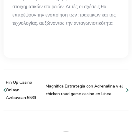
στοιχηματικών εταιρειών. Αυτές οι σχέσεις θα
επιτρέψουν την ενοποίηση των πρακτικών και της
τεχνολογίας, αυξώνοντας την ανταγωνιστικότητα.
Pin Up Casino
Magnífica Estrategia con Adrenalina y el
Onlayn
chicken road game casino en Línea
Azrbaycan.5533