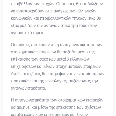
περιβάλλοντων πτυχών. Οι παίκτες θα επιδιώξουν
να ανταποκριθούν στις ανάγκες των ελληνικών
κοινωνικών και περιβαλλοντικών πτυχών, ενώ θα
εξασφαλίζουν την ανταγωνιστικότητά τους στον
αγοραστικό τομέα.
Οι παίκτες πιστεύουν ότι η ανταγωνιστικότητα των
στοιχηματικών εταιρειών θα αυξηθεί μέσω της
επέκτασης των σχέσεων μεταξύ ελληνικών
επιχειρήσεων και ξένων στοιχηματικών εταιρειών.
Αυτές οι σχέσεις θα επιτρέψουν την ενοποίηση των
πρακτικών και της τεχνολογίας, αυξώνοντας την
ανταγωνιστικότητα.
Η ανταγωνιστικότητα των στοιχηματικών εταιρειών
θα αυξηθεί και μέσω της επέκτασης των σχέσεων
μεταξύ ελληνικών επιχειρήσεων και ξένων