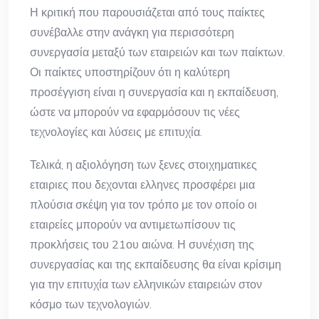
Η κριτική που παρουσιάζεται από τους παίκτες
συνέβαλλε στην ανάγκη για περισσότερη
συνεργασία μεταξύ των εταιρειών και των παίκτων.
Οι παίκτες υποστηρίζουν ότι η καλύτερη
προσέγγιση είναι η συνεργασία και η εκπαίδευση,
ώστε να μπορούν να εφαρμόσουν τις νέες
τεχνολογίες και λύσεις με επιτυχία.
Τελικά, η αξιολόγηση των ξενες στοιχηματικες
εταιριες που δεχονται ελληνες προσφέρει μια
πλούσια σκέψη για τον τρόπο με τον οποίο οι
εταιρείες μπορούν να αντιμετωπίσουν τις
προκλήσεις του 21ου αιώνα. Η συνέχιση της
συνεργασίας και της εκπαίδευσης θα είναι κρίσιμη
για την επιτυχία των ελληνικών εταιρειών στον
κόσμο των τεχνολογιών.