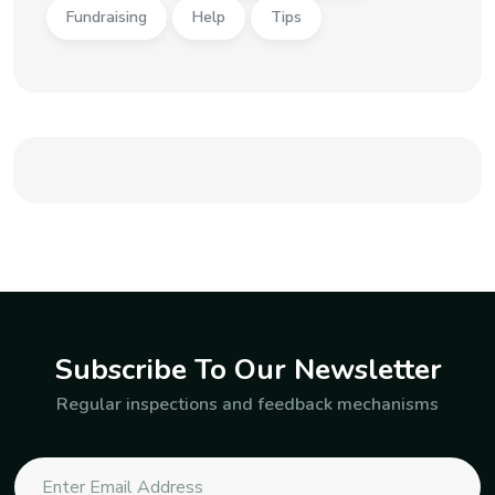
Fundraising
Help
Tips
Subscribe To Our Newsletter
Regular inspections and feedback mechanisms