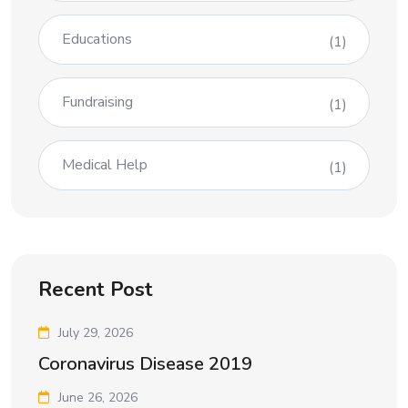
Educations
(1)
Fundraising
(1)
Medical Help
(1)
Recent Post
July 29, 2026
Coronavirus Disease 2019
June 26, 2026