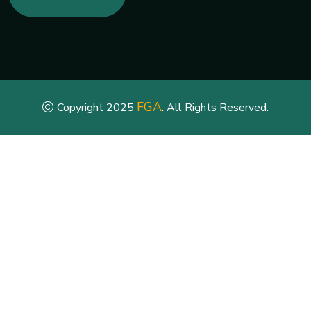
FGA
Copyright 2025
. All Rights Reserved.