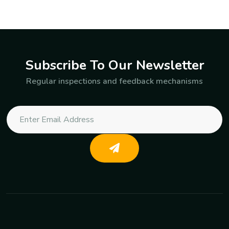
Subscribe To Our Newsletter
Regular inspections and feedback mechanisms