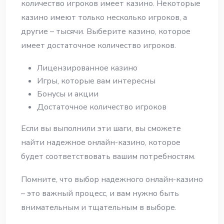
количество игроков имеет казино. Некоторые
казино имеют только несколько игроков, а
другие – тысячи. Выберите казино, которое
имеет достаточное количество игроков.
Лицензированное казино
Игры, которые вам интересны
Бонусы и акции
Достаточное количество игроков
Если вы выполнили эти шаги, вы сможете
найти надежное онлайн-казино, которое
будет соответствовать вашим потребностям.
Помните, что выбор надежного онлайн-казино
– это важный процесс, и вам нужно быть
внимательным и тщательным в выборе.