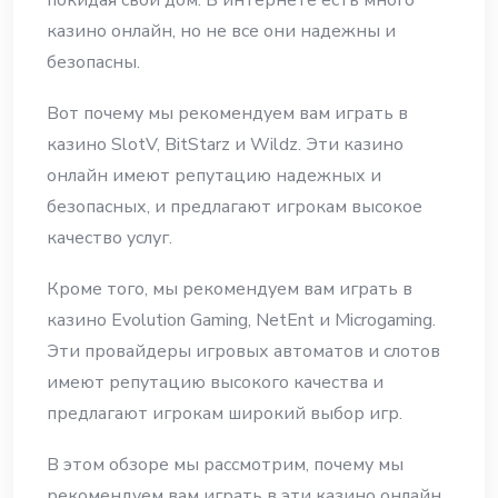
покидая свой дом. В интернете есть много
казино онлайн, но не все они надежны и
безопасны.
Вот почему мы рекомендуем вам играть в
казино SlotV, BitStarz и Wildz. Эти казино
онлайн имеют репутацию надежных и
безопасных, и предлагают игрокам высокое
качество услуг.
Кроме того, мы рекомендуем вам играть в
казино Evolution Gaming, NetEnt и Microgaming.
Эти провайдеры игровых автоматов и слотов
имеют репутацию высокого качества и
предлагают игрокам широкий выбор игр.
В этом обзоре мы рассмотрим, почему мы
рекомендуем вам играть в эти казино онлайн,