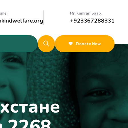
time:
Mr. Kamran Saab.
kindwelfare.org
+923367288331
Donate Now
ахстане
.2268