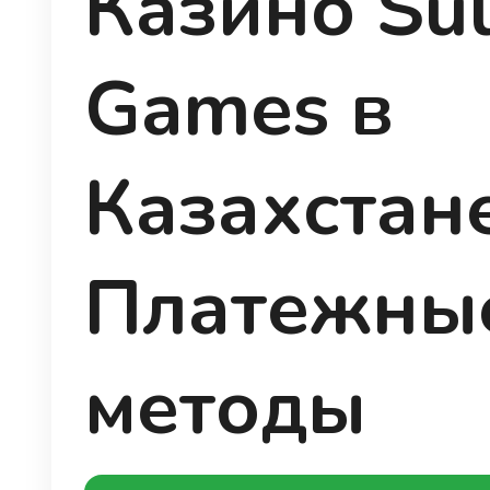
Казино Sul
Games в
Казахстане
Платежны
методы