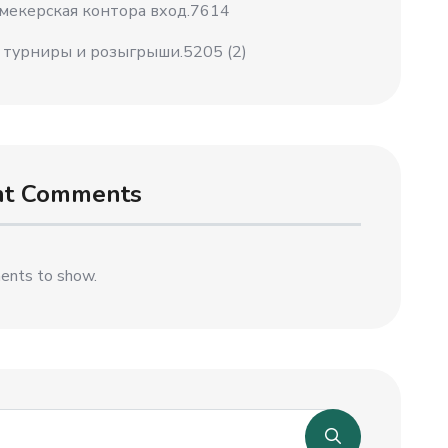
кмекерская контора вход.7614
no турниры и розыгрыши.5205 (2)
nt Comments
nts to show.