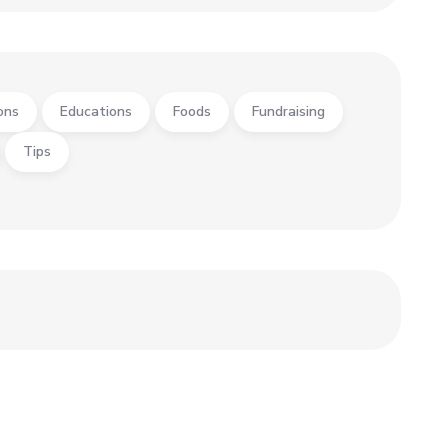
ons
Educations
Foods
Fundraising
Tips