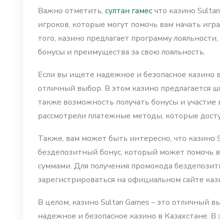
Важно отметить,
султан гамес
что казино Sulta
игроков, которые могут помочь вам начать игр
того, казино предлагает программу лояльности,
бонусы и преимущества за свою лояльность.
Если вы ищете надежное и безопасное казино в 
отличный выбор. В этом казино предлагается ш
также возможность получать бонусы и участие 
рассмотрели платежные методы, которые досту
Также, вам может быть интересно, что казино 
бездепозитный бонус, который может помочь в
суммами. Для получения промокода бездепозит
зарегистрироваться на официальном сайте кази
В целом, казино Sultan Games – это отличный в
надежное и безопасное казино в Казахстане. В