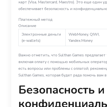
карт (Visa, Mastercard, Maestro). Это еще один
обеспечивает безопасность и конфиденциальн
Платежный метод
Описание
Электронные деньги
WebMoney, QIWI,
(e-wallets)
Yandex.Money
Важно отметить, что Sulthan Games предлагает
включая оплату с помощью мобильных операторо
есть вопросы или проблемы с оплатой, рекоме
Sulthan Games, которая будет рада помочь вам 
Безопасность и
конфиденциаль