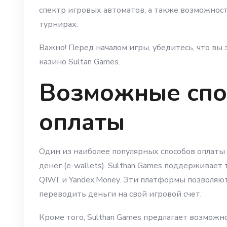
спектр игровых автоматов, а также возможност
турнирах.
Важно! Перед началом игры, убедитесь, что вы
казино Sultan Games.
Возможные сп
оплаты
Один из наиболее популярных способов оплаты
денег (e-wallets). Sulthan Games поддерживает
QIWI, и Yandex.Money. Эти платформы позволяю
переводить деньги на свой игровой счет.
Кроме того, Sulthan Games предлагает возмож