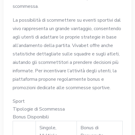
scommessa.
La possibilità di scommettere su eventi sportivi dal
vivo rappresenta un grande vantaggio, consentendo
agli utenti di adattare le proprie strategie in base
all’andamento della partita. Vivabet offre anche
statistiche dettagliate sulle squadre e sugli atleti,
aiutando gli scommettitori a prendere decisioni più
informate. Per incentivare l’attività degli utenti, la
piattaforma propone regolarmente bonus e
promozioni dedicate alle scommesse sportive.
Sport
Tipologie di Scommessa
Bonus Disponibili
Singole,
Bonus di