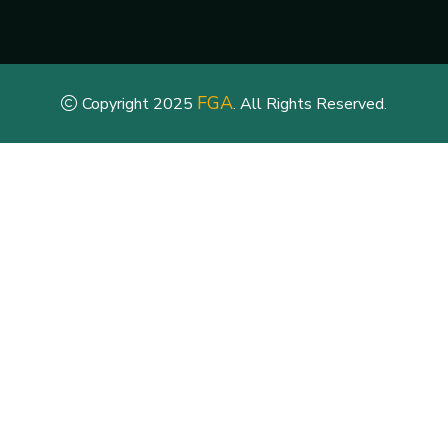
FGA
Copyright 2025
. All Rights Reserved.