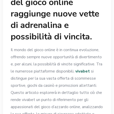
del gioco online
raggiunge nuove vette
di adrenalina e
possibilità di vincita.
Il mondo del gioco online è in continua evoluzione,
offrendo sempre nuove opportunità di divertimento
e, per alcuni, la possibilità di vincite significative. Tra
le numerose piattaforme disponibili,
vivabet
si
distingue per la sua vasta offerta di scommesse
sportive, giochi da casinò e promozioni allettanti.
Questo articolo esplorerà in dettaglio tutto ciò che
rende vivabet un punto di riferimento per gli
appassionati del gioco d’azzardo online, analizzando