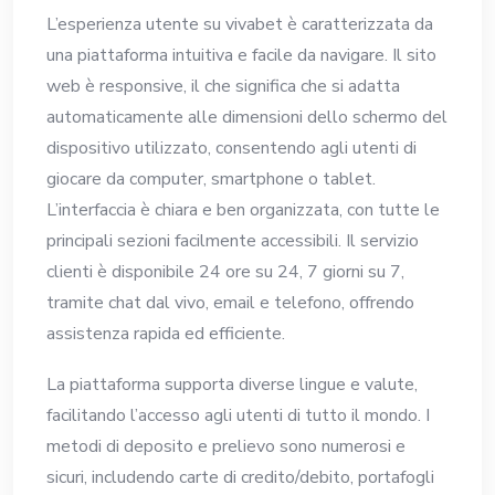
L’esperienza utente su vivabet è caratterizzata da
una piattaforma intuitiva e facile da navigare. Il sito
web è responsive, il che significa che si adatta
automaticamente alle dimensioni dello schermo del
dispositivo utilizzato, consentendo agli utenti di
giocare da computer, smartphone o tablet.
L’interfaccia è chiara e ben organizzata, con tutte le
principali sezioni facilmente accessibili. Il servizio
clienti è disponibile 24 ore su 24, 7 giorni su 7,
tramite chat dal vivo, email e telefono, offrendo
assistenza rapida ed efficiente.
La piattaforma supporta diverse lingue e valute,
facilitando l’accesso agli utenti di tutto il mondo. I
metodi di deposito e prelievo sono numerosi e
sicuri, includendo carte di credito/debito, portafogli