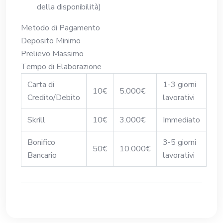
della disponibilità)
Metodo di Pagamento
Deposito Minimo
Prelievo Massimo
Tempo di Elaborazione
Carta di
1-3 giorni
10€
5.000€
Credito/Debito
lavorativi
Skrill
10€
3.000€
Immediato
Bonifico
3-5 giorni
50€
10.000€
Bancario
lavorativi