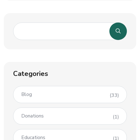
Categories
Blog
(33)
Donations
(1)
Educations
(1)