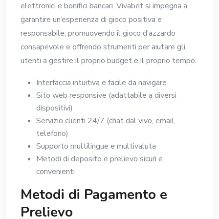
elettronici e bonifici bancari. Vivabet si impegna a
garantire un’esperienza di gioco positiva e
responsabile, promuovendo il gioco d’azzardo
consapevole e offrendo strumenti per aiutare gli
utenti a gestire il proprio budget e il proprio tempo.
Interfaccia intuitiva e facile da navigare
Sito web responsive (adattabile a diversi
dispositivi)
Servizio clienti 24/7 (chat dal vivo, email,
telefono)
Supporto multilingue e multivaluta
Metodi di deposito e prelievo sicuri e
convenienti
Metodi di Pagamento e
Prelievo