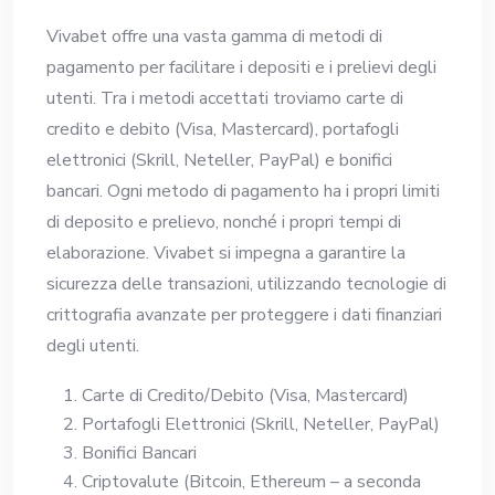
Vivabet offre una vasta gamma di metodi di
pagamento per facilitare i depositi e i prelievi degli
utenti. Tra i metodi accettati troviamo carte di
credito e debito (Visa, Mastercard), portafogli
elettronici (Skrill, Neteller, PayPal) e bonifici
bancari. Ogni metodo di pagamento ha i propri limiti
di deposito e prelievo, nonché i propri tempi di
elaborazione. Vivabet si impegna a garantire la
sicurezza delle transazioni, utilizzando tecnologie di
crittografia avanzate per proteggere i dati finanziari
degli utenti.
Carte di Credito/Debito (Visa, Mastercard)
Portafogli Elettronici (Skrill, Neteller, PayPal)
Bonifici Bancari
Criptovalute (Bitcoin, Ethereum – a seconda