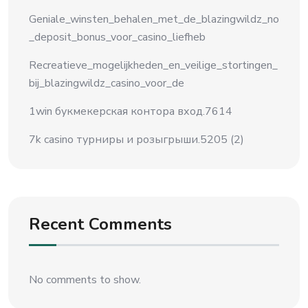
Geniale_winsten_behalen_met_de_blazingwildz_no
_deposit_bonus_voor_casino_liefheb
Recreatieve_mogelijkheden_en_veilige_stortingen_
bij_blazingwildz_casino_voor_de
1win букмекерская контора вход.7614
7k casino турниры и розыгрыши.5205 (2)
Recent Comments
No comments to show.