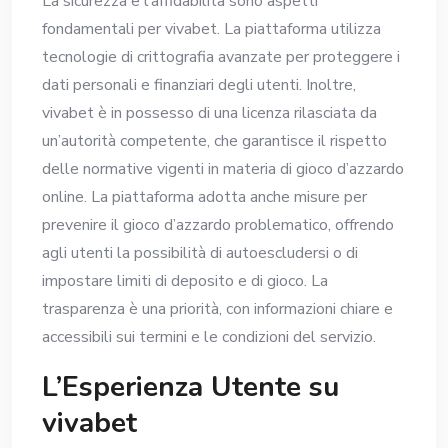
La sicurezza e l’affidabilità sono aspetti
fondamentali per vivabet. La piattaforma utilizza
tecnologie di crittografia avanzate per proteggere i
dati personali e finanziari degli utenti. Inoltre,
vivabet è in possesso di una licenza rilasciata da
un’autorità competente, che garantisce il rispetto
delle normative vigenti in materia di gioco d’azzardo
online. La piattaforma adotta anche misure per
prevenire il gioco d’azzardo problematico, offrendo
agli utenti la possibilità di autoescludersi o di
impostare limiti di deposito e di gioco. La
trasparenza è una priorità, con informazioni chiare e
accessibili sui termini e le condizioni del servizio.
L’Esperienza Utente su
vivabet