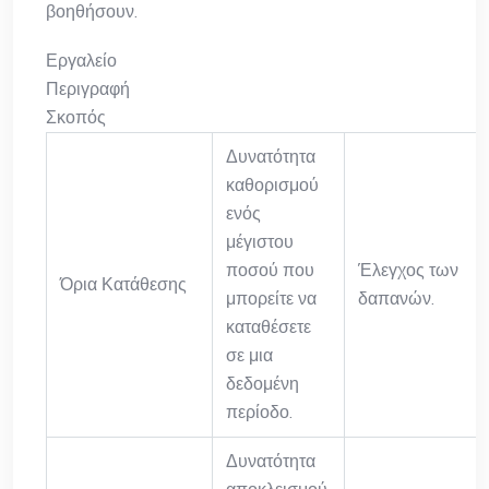
βοηθήσουν.
Εργαλείο
Περιγραφή
Σκοπός
Δυνατότητα
καθορισμού
ενός
μέγιστου
ποσού που
Έλεγχος των
Όρια Κατάθεσης
μπορείτε να
δαπανών.
καταθέσετε
σε μια
δεδομένη
περίοδο.
Δυνατότητα