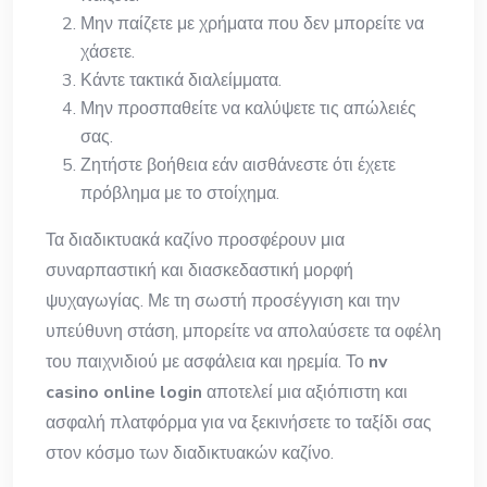
Μην παίζετε με χρήματα που δεν μπορείτε να
χάσετε.
Κάντε τακτικά διαλείμματα.
Μην προσπαθείτε να καλύψετε τις απώλειές
σας.
Ζητήστε βοήθεια εάν αισθάνεστε ότι έχετε
πρόβλημα με το στοίχημα.
Τα διαδικτυακά καζίνο προσφέρουν μια
συναρπαστική και διασκεδαστική μορφή
ψυχαγωγίας. Με τη σωστή προσέγγιση και την
υπεύθυνη στάση, μπορείτε να απολαύσετε τα οφέλη
του παιχνιδιού με ασφάλεια και ηρεμία. Το
nv
casino online login
αποτελεί μια αξιόπιστη και
ασφαλή πλατφόρμα για να ξεκινήσετε το ταξίδι σας
στον κόσμο των διαδικτυακών καζίνο.