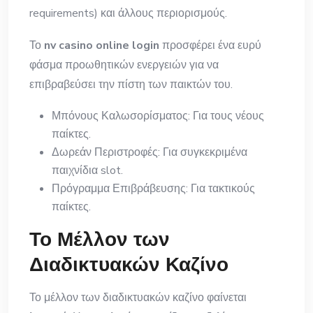
requirements) και άλλους περιορισμούς.
Το
nv casino online login
προσφέρει ένα ευρύ
φάσμα προωθητικών ενεργειών για να
επιβραβεύσει την πίστη των παικτών του.
Μπόνους Καλωσορίσματος: Για τους νέους
παίκτες.
Δωρεάν Περιστροφές: Για συγκεκριμένα
παιχνίδια slot.
Πρόγραμμα Επιβράβευσης: Για τακτικούς
παίκτες.
Το Μέλλον των
Διαδικτυακών Καζίνο
Το μέλλον των διαδικτυακών καζίνο φαίνεται