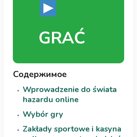
GRAĆ
Содержимое
Wprowadzenie do świata
hazardu online
Wybór gry
Zakłady sportowe i kasyna