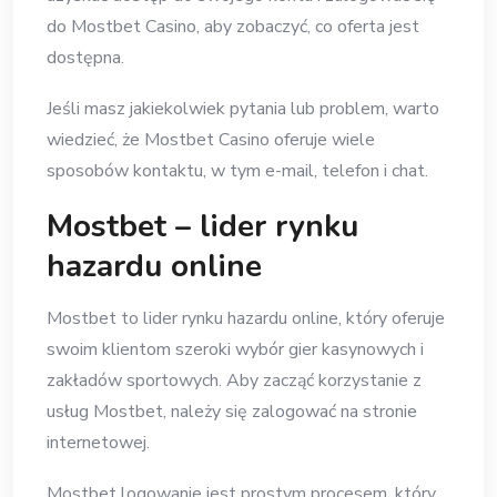
do Mostbet Casino, aby zobaczyć, co oferta jest
dostępna.
Jeśli masz jakiekolwiek pytania lub problem, warto
wiedzieć, że Mostbet Casino oferuje wiele
sposobów kontaktu, w tym e-mail, telefon i chat.
Mostbet – lider rynku
hazardu online
Mostbet to lider rynku hazardu online, który oferuje
swoim klientom szeroki wybór gier kasynowych i
zakładów sportowych. Aby zacząć korzystanie z
usług Mostbet, należy się zalogować na stronie
internetowej.
Mostbet logowanie jest prostym procesem, który