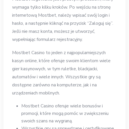
wymaga tylko kilku kroków. Po wejściu na stronę
internetową Mostbet, należy wpisać swój login i
hasło, a następnie kliknąć na przycisk “Zaloguj się”.
Jeśli nie masz konta, możesz je utworzyć,
wypełniając formularz rejestracyjny.
Mostbet Casino to jeden z najpopularniejszych
kasyn online, które oferuje swoim klientom wiele
gier kasynowych, w tym ruletke, blackjacki,
automatów i wiele innych. Wszystkie gry są
dostępne zarówno na komputerze, jak i na
urządzeniach mobilnych.
Mostbet Casino oferuje wiele bonusów i
promocji, które mogą pomóc w zwiększeniu
swoich szans na wygraną.
Wszystkie gry są sprawdzane i certyfikowane