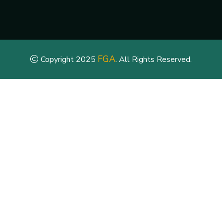
FGA
Copyright 2025
. All Rights Reserved.