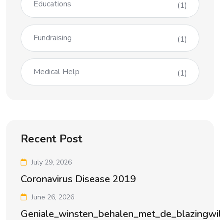
Educations
(1)
Fundraising
(1)
Medical Help
(1)
Recent Post
July 29, 2026
Coronavirus Disease 2019
June 26, 2026
Geniale_winsten_behalen_met_de_blazingwi