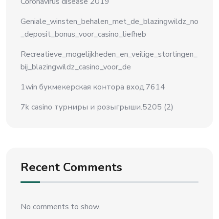
Coronavirus disease 2019
Geniale_winsten_behalen_met_de_blazingwildz_no
_deposit_bonus_voor_casino_liefheb
Recreatieve_mogelijkheden_en_veilige_stortingen_
bij_blazingwildz_casino_voor_de
1win букмекерская контора вход.7614
7k casino турниры и розыгрыши.5205 (2)
Recent Comments
No comments to show.