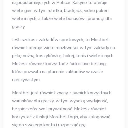
najpopularniejszych w Polsce. Kasyno to oferuje
wiele gier, w tym ruletka, blackjack, video poker i
wiele innych, a także wiele bonusów i promocji dla
graczy.
Jeśli szukasz zakładów sportowych, to Mostbet
również oferuje wiele możliwości, w tym zakłady na
piłkę nożną, koszykówkę, hokej, tenis i wiele innych.
Możesz również korzystać z funkcji live betting,
która pozwala na placenie zakładów w czasie
rzeczywistym.
Mostbet jest również znany z swoich korzystnych
warunków dla graczy, w tym wysoką wydajność,
bezpieczeństwo i prywatność. Możesz również
korzystać z funkcji Mostbet login, aby zalogować
się do swojego konta i rozpocząć grę.