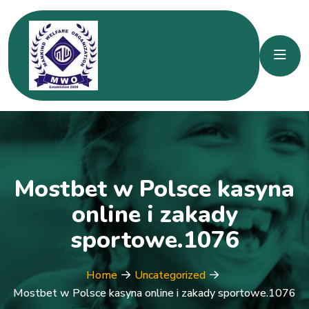
Mostbet w Polsce kasyna
online i zakady
sportowe.1076
Home
Uncategorized
Mostbet w Polsce kasyna online i zakady sportowe.1076