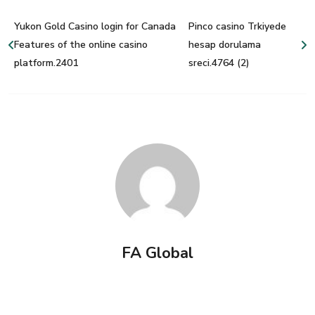
Yukon Gold Casino login for Canada
Pinco casino Trkiyede
Features of the online casino
hesap dorulama
platform.2401
sreci.4764 (2)
FA Global