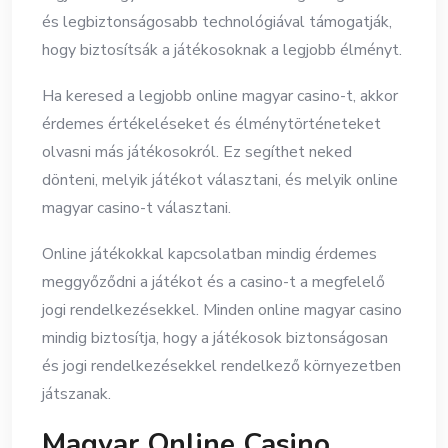
és legbiztonságosabb technológiával támogatják,
hogy biztosítsák a játékosoknak a legjobb élményt.
Ha keresed a legjobb online magyar casino-t, akkor
érdemes értékeléseket és élménytörténeteket
olvasni más játékosokról. Ez segíthet neked
dönteni, melyik játékot választani, és melyik online
magyar casino-t választani.
Online játékokkal kapcsolatban mindig érdemes
meggyőződni a játékot és a casino-t a megfelelő
jogi rendelkezésekkel. Minden online magyar casino
mindig biztosítja, hogy a játékosok biztonságosan
és jogi rendelkezésekkel rendelkező környezetben
játszanak.
Magyar Online Casino