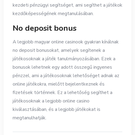
kezdeti pénzügyi segítséget, ami segíthet a játékok
kezdőképességének megtanulásában.
No deposit bonus
A legjobb magyar online casinook gyakran kínálnak
no deposit bonusokat, amelyek segítenek a
játékosoknak a játék tanulmányozásában. Ezek a
bonusok lehetnek egy adott összegű ingyenes
pénzzel, ami a játékosoknak lehetőséget adnak az
online játékokra, mielőtt bejelentkeznek és
fizetések történnek. Ez a lehetőség segíthet a
játékosoknak a legjobb online casino
kiválasztásában, és a legjobb játékokat is
megtanulhatják.