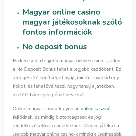
Magyar online casino
magyar játékosoknak szóló
fontos információk
No deposit bonus
Ha keresed a legjobb magyar online casino-t, akkor
a No Deposit Bonus lehet a legjobb kezdőként. Ez
a kiegészítő segítséget nyújt, mielőtt nyitnád egy
fiókot, és lehetővé teszi, hogy tanulj a játékban,
mielőtt bármilyen pénzt bevetnél.
Online magyar casino-k gyorsan
online kaszinó
fejlődnek, és mindig biztonságosak és jogi
rendelkezésekkel rendelkeznek. Minden játékot a
legjobb magyar online casino-k mindig a legfrissebb