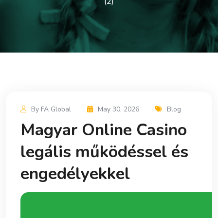
(2)
By FA Global
May 30, 2026
Blog
Magyar Online Casino
legális működéssel és
engedélyekkel