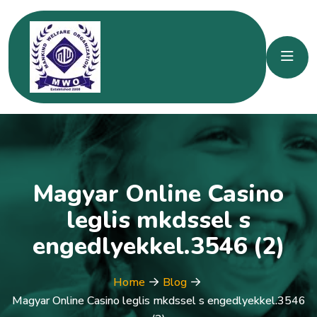
Magyar Online Casino
leglis mkdssel s
engedlyekkel.3546 (2)
Home
Blog
Magyar Online Casino leglis mkdssel s engedlyekkel.3546