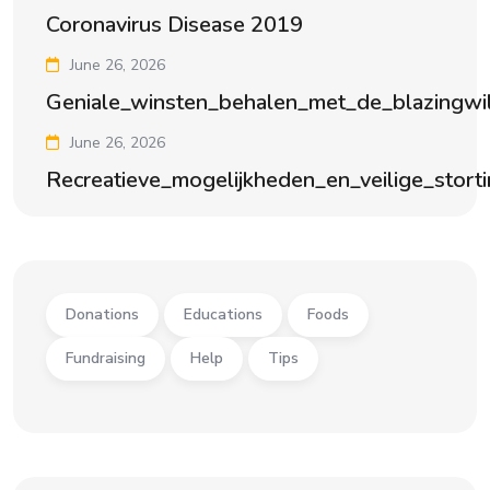
Coronavirus Disease 2019
June 26, 2026
Geniale_winsten_behalen_met_de_blazingwi
June 26, 2026
Recreatieve_mogelijkheden_en_veilige_stort
Donations
Educations
Foods
Fundraising
Help
Tips