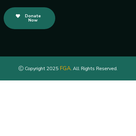
Donate
Now
FGA
Copyright 2025
. All Rights Reserved.