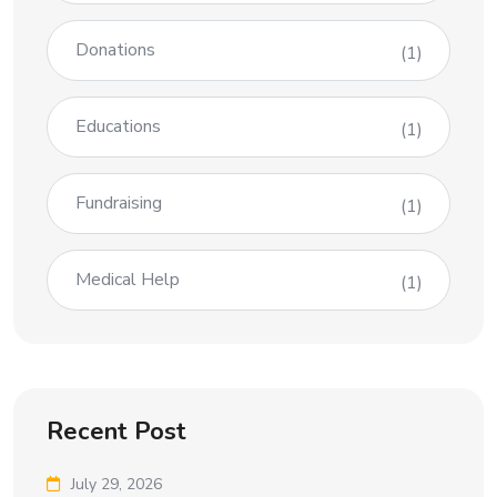
Donations
(1)
Educations
(1)
Fundraising
(1)
Medical Help
(1)
Recent Post
July 29, 2026