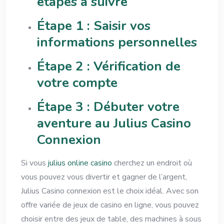
étapes à suivre
Étape 1 : Saisir vos
informations personnelles
Étape 2 : Vérification de
votre compte
Étape 3 : Débuter votre
aventure au Julius Casino
Connexion
Si vous
julius online casino
cherchez un endroit où
vous pouvez vous divertir et gagner de l’argent,
Julius Casino connexion est le choix idéal. Avec son
offre variée de jeux de casino en ligne, vous pouvez
choisir entre des jeux de table, des machines à sous