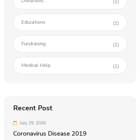
Donations
(1)
Educations
(1)
Fundraising
(1)
Medical Help
(1)
Recent Post
July 29, 2026
Coronavirus Disease 2019