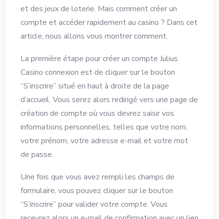
et des jeux de loterie. Mais comment créer un
compte et accéder rapidement au casino ? Dans cet
article, nous allons vous montrer comment.
La première étape pour créer un compte Julius
Casino connexion est de cliquer sur le bouton
“S’inscrire” situé en haut à droite de la page
d’accueil. Vous serez alors redirigé vers une page de
création de compte où vous devrez saisir vos
informations personnelles, telles que votre nom,
votre prénom, votre adresse e-mail et votre mot
de passe.
Une fois que vous avez rempli les champs de
formulaire, vous pouvez cliquer sur le bouton
“S’inscrire” pour valider votre compte. Vous
recevrez alors un e-mail de confirmation avec un lien