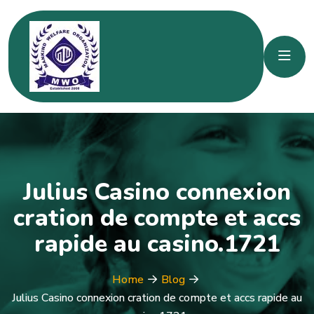
Julius Casino connexion
cration de compte et accs
rapide au casino.1721
Home
Blog
Julius Casino connexion cration de compte et accs rapide au