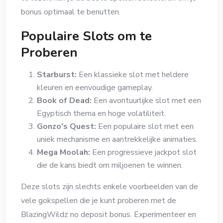
bonus optimaal te benutten.
Populaire Slots om te
Proberen
Starburst:
Een klassieke slot met heldere
kleuren en eenvoudige gameplay.
Book of Dead:
Een avontuurlijke slot met een
Egyptisch thema en hoge volatiliteit.
Gonzo's Quest:
Een populaire slot met een
uniek mechanisme en aantrekkelijke animaties.
Mega Moolah:
Een progressieve jackpot slot
die de kans biedt om miljoenen te winnen.
Deze slots zijn slechts enkele voorbeelden van de
vele gokspellen die je kunt proberen met de
BlazingWildz no deposit bonus. Experimenteer en