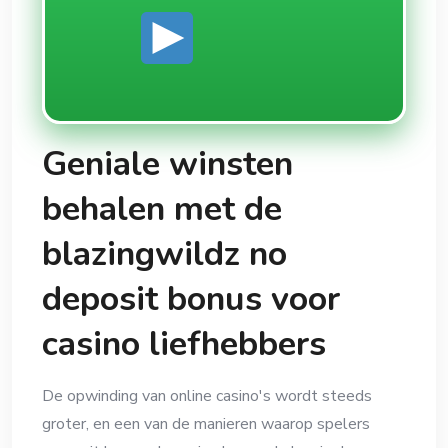
Geniale winsten
behalen met de
blazingwildz no
deposit bonus voor
casino liefhebbers
De opwinding van online casino's wordt steeds
groter, en een van de manieren waarop spelers