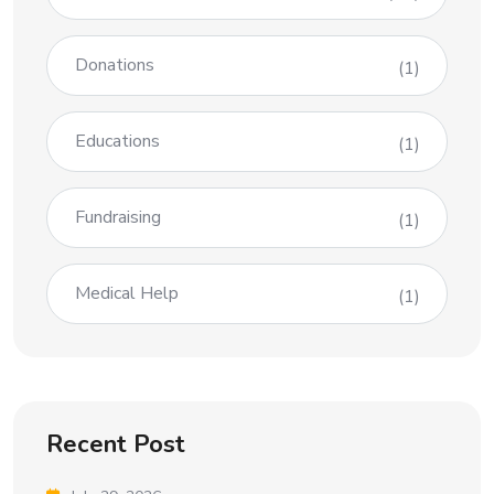
Donations
(1)
Educations
(1)
Fundraising
(1)
Medical Help
(1)
Recent Post