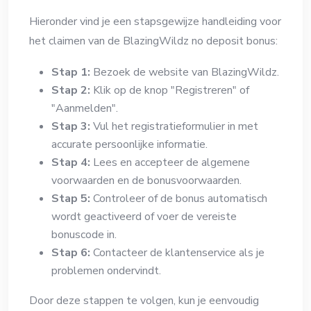
Hieronder vind je een stapsgewijze handleiding voor
het claimen van de BlazingWildz no deposit bonus:
Stap 1:
Bezoek de website van BlazingWildz.
Stap 2:
Klik op de knop "Registreren" of
"Aanmelden".
Stap 3:
Vul het registratieformulier in met
accurate persoonlijke informatie.
Stap 4:
Lees en accepteer de algemene
voorwaarden en de bonusvoorwaarden.
Stap 5:
Controleer of de bonus automatisch
wordt geactiveerd of voer de vereiste
bonuscode in.
Stap 6:
Contacteer de klantenservice als je
problemen ondervindt.
Door deze stappen te volgen, kun je eenvoudig