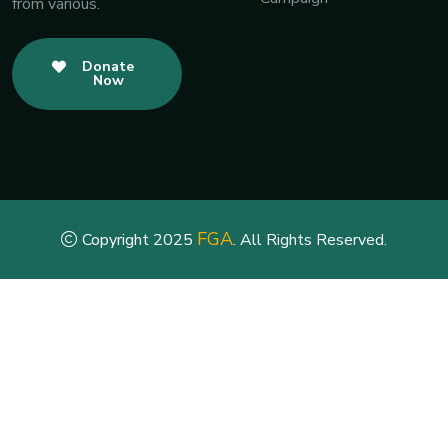
from various.
Donate
Now
FGA
Copyright 2025
. All Rights Reserved.