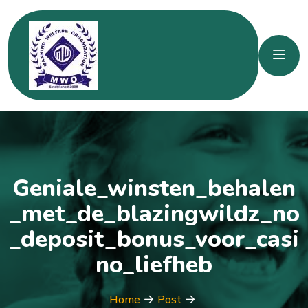
Geniale_winsten_behalen
_met_de_blazingwildz_no
_deposit_bonus_voor_casi
no_liefheb
Home
Post