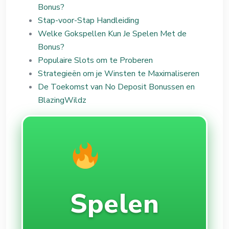
Bonus?
Stap-voor-Stap Handleiding
Welke Gokspellen Kun Je Spelen Met de
Bonus?
Populaire Slots om te Proberen
Strategieën om je Winsten te Maximaliseren
De Toekomst van No Deposit Bonussen en
BlazingWildz
Spelen