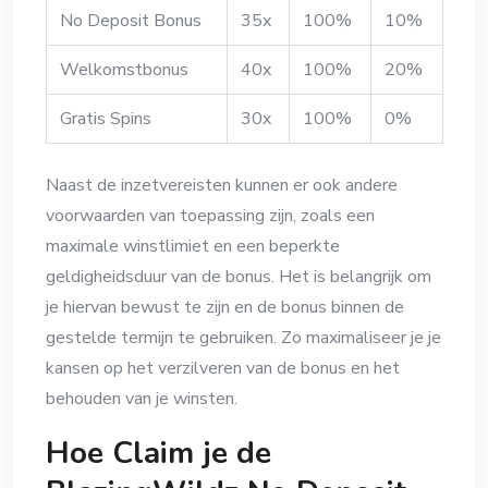
No Deposit Bonus
35x
100%
10%
Welkomstbonus
40x
100%
20%
Gratis Spins
30x
100%
0%
Naast de inzetvereisten kunnen er ook andere
voorwaarden van toepassing zijn, zoals een
maximale winstlimiet en een beperkte
geldigheidsduur van de bonus. Het is belangrijk om
je hiervan bewust te zijn en de bonus binnen de
gestelde termijn te gebruiken. Zo maximaliseer je je
kansen op het verzilveren van de bonus en het
behouden van je winsten.
Hoe Claim je de