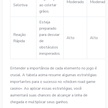
Moderado
Moderado
Seletiva
ao coletar
grãos.
Esteja
preparado
Reação
para desviar
Alto
Alto
Rápida
de
obstáculos
inesperados.
Entender a importância de cada elemento no jogo é
crucial. A tabela acima resume algumas estratégias
importantes para o sucesso no «chicken road game
casino». Ao aplicar essas estratégias, você
aumentará suas chances de alcançar a linha de
chegada e multiplicar seus ganhos.