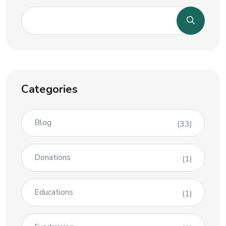
Categories
Blog
(33)
Donations
(1)
Educations
(1)