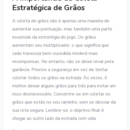
Estratégica de Grãos
A coleta de grãos não é apenas uma maneira de
aumentar sua pontuação, mas também uma parte
essencial da estratégia do jogo. Os grãos
aumentam seu multiplicador, o que significa que
cada travessia bem-sucedida renderá mais
recompensas. No entanto, não se deixe levar pela
ganância. Priorize a segurança em vez de tentar
coletar todos os grãos na estrada. Às vezes, é
melhor deixar alguns grãos para trás para evitar um
risco desnecessário. Concentre-se em coletar os
grãos que estão no seu caminho, sem se desviar da
sua rota segura. Lembre-se, o objetivo final é
chegar ao outro lado da estrada com vida.