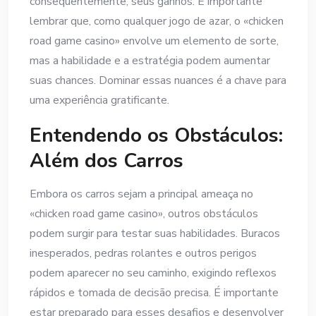
consequentemente, seus ganhos. É importante
lembrar que, como qualquer jogo de azar, o «chicken
road game casino» envolve um elemento de sorte,
mas a habilidade e a estratégia podem aumentar
suas chances. Dominar essas nuances é a chave para
uma experiência gratificante.
Entendendo os Obstáculos:
Além dos Carros
Embora os carros sejam a principal ameaça no
«chicken road game casino», outros obstáculos
podem surgir para testar suas habilidades. Buracos
inesperados, pedras rolantes e outros perigos
podem aparecer no seu caminho, exigindo reflexos
rápidos e tomada de decisão precisa. É importante
estar preparado para esses desafios e desenvolver