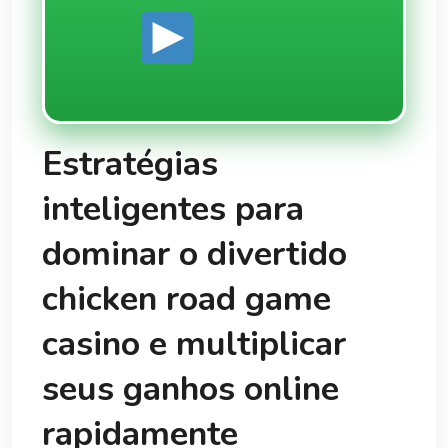
Estratégias
inteligentes para
dominar o divertido
chicken road game
casino e multiplicar
seus ganhos online
rapidamente