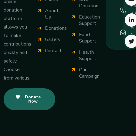
online
Donation
Ca
donation
About
+
Us
Education
platform
Support
allows you
Em
Donations
Food
i
to make
Gallery
Support
contributions
Contact
Health
quickly and
Support
safely.
Choose
Our
Campaign
from various.
Donate
Now