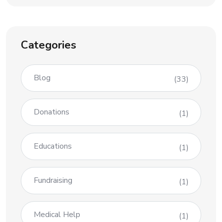
Categories
Blog
(33)
Donations
(1)
Educations
(1)
Fundraising
(1)
Medical Help
(1)