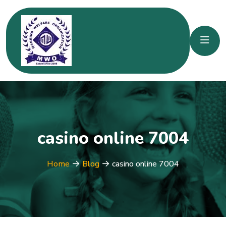
casino online 7004
Home
Blog
casino online 7004