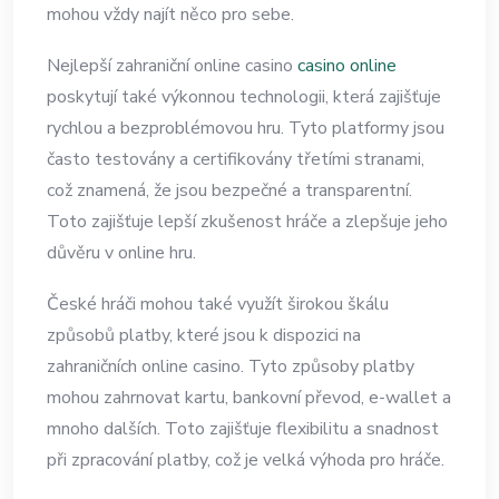
mohou vždy najít něco pro sebe.
Nejlepší zahraniční online casino
casino online
poskytují také výkonnou technologii, která zajišťuje
rychlou a bezproblémovou hru. Tyto platformy jsou
často testovány a certifikovány třetími stranami,
což znamená, že jsou bezpečné a transparentní.
Toto zajišťuje lepší zkušenost hráče a zlepšuje jeho
důvěru v online hru.
České hráči mohou také využít širokou škálu
způsobů platby, které jsou k dispozici na
zahraničních online casino. Tyto způsoby platby
mohou zahrnovat kartu, bankovní převod, e-wallet a
mnoho dalších. Toto zajišťuje flexibilitu a snadnost
při zpracování platby, což je velká výhoda pro hráče.