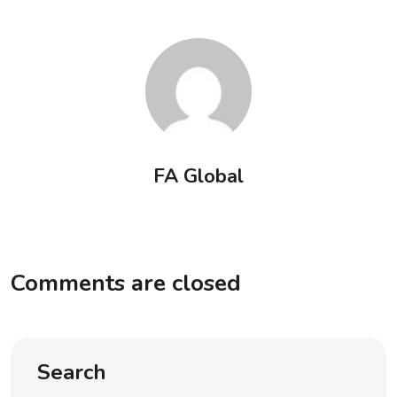
FA Global
Comments are closed
Search