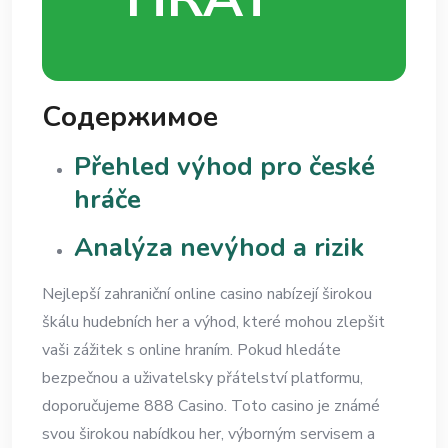
Содержимое
Přehled výhod pro české
hráče
Analýza nevýhod a rizik
Nejlepší zahraniční online casino nabízejí širokou
škálu hudebních her a výhod, které mohou zlepšit
vaši zážitek s online hraním. Pokud hledáte
bezpečnou a uživatelsky přátelství platformu,
doporučujeme 888 Casino. Toto casino je známé
svou širokou nabídkou her, výborným servisem a