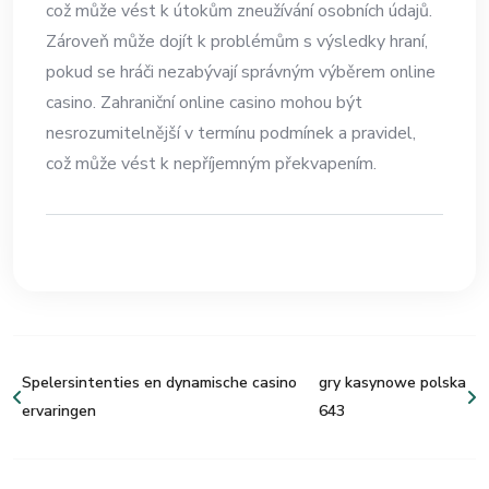
což může vést k útokům zneužívání osobních údajů.
Zároveň může dojít k problémům s výsledky hraní,
pokud se hráči nezabývají správným výběrem online
casino. Zahraniční online casino mohou být
nesrozumitelnější v termínu podmínek a pravidel,
což může vést k nepříjemným překvapením.
Spelersintenties en dynamische casino
gry kasynowe polska
ervaringen
643