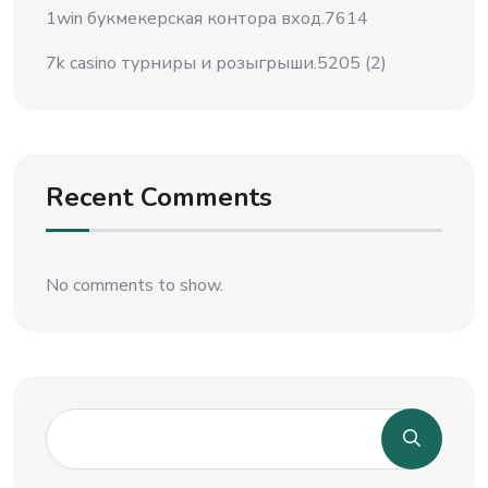
1win букмекерская контора вход.7614
7k casino турниры и розыгрыши.5205 (2)
Recent Comments
No comments to show.