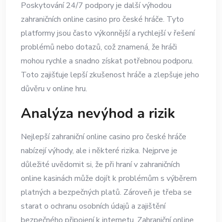
Poskytování 24/7 podpory je další výhodou
zahraničních online casino pro české hráče. Tyto
platformy jsou často výkonnější a rychlejší v řešení
problémů nebo dotazů, což znamená, že hráči
mohou rychle a snadno získat potřebnou podporu.
Toto zajišťuje lepší zkušenost hráče a zlepšuje jeho
důvěru v online hru.
Analýza nevýhod a rizik
Nejlepší zahraniční online casino pro české hráče
nabízejí výhody, ale i některé rizika. Nejprve je
důležité uvědomit si, že při hraní v zahraničních
online kasinách může dojít k problémům s výběrem
platných a bezpečných platů. Zároveň je třeba se
starat o ochranu osobních údajů a zajištění
bezpečného připojení k internetu. Zahraniční online