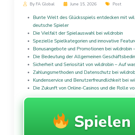
By FA Global
June 15, 2026
Post
Bunte Welt des Glücksspiels entdecken mit wil
deutsche Spieler
Die Vielfalt der Spielauswahl bei wildrobin
Spezielle Spielkategorien und innovative Featur
Bonusangebote und Promotionen bei wildrobin – 
Die Bedeutung der Allgemeinen Geschäftsbedi
Sicherheit und Seriosität von wildrobin – Auf w
Zahlungsmethoden und Datenschutz bei wildrob
Kundenservice und Benutzerfreundlichkeit bei wi
Die Zukunft von Online-Casinos und die Rolle vo
Spiele