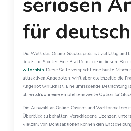
seriösen A
für deutsch
Die Welt des Online-Glücksspiels ist vielfältig und b
deutsche Spieler. Eine Plattform, die in diesem Ber
wildrobin
. Diese Seite verspricht eine bunte Misch
attraktiven Angeboten, wirft aber gleichzeitig die Fra
Angebot wirklich ist. Eine umfassende Betrachtung is
ob
wildrobin
eine empfehlenswerte Option für Glücks
Die Auswahl an Online-Casinos und Wettanbietern ist 
Überblick zu behalten. Verschiedene Lizenzen, unter
Vielzahl von Bonusaktionen können den Entscheidun