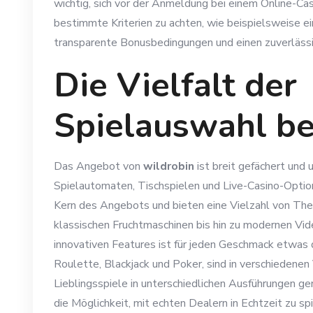
wichtig, sich vor der Anmeldung bei einem Online-Casi
bestimmte Kriterien zu achten, wie beispielsweise ei
transparente Bonusbedingungen und einen zuverläss
Die Vielfalt der
Spielauswahl be
Das Angebot von
wildrobin
ist breit gefächert und
Spielautomaten, Tischspielen und Live-Casino-Optio
Kern des Angebots und bieten eine Vielzahl von The
klassischen Fruchtmaschinen bis hin zu modernen Vi
innovativen Features ist für jeden Geschmack etwas d
Roulette, Blackjack und Poker, sind in verschiedenen 
Lieblingsspiele in unterschiedlichen Ausführungen g
die Möglichkeit, mit echten Dealern in Echtzeit zu sp