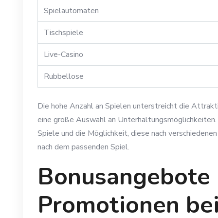
Spielautomaten
Tischspiele
Live-Casino
Rubbellose
Die hohe Anzahl an Spielen unterstreicht die Attrakt
eine große Auswahl an Unterhaltungsmöglichkeiten. D
Spiele und die Möglichkeit, diese nach verschiedenen K
nach dem passenden Spiel.
Bonusangebote
Promotionen bei