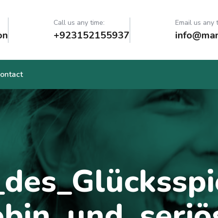
Call us any time:
Email us any 
on
+923152155937
info@man
ontact
des_Glücksspi
obin_und_seri