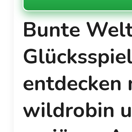
Bunte Welt
Glücksspie
entdecken 
wildrobin 