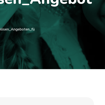
riösen_Angeboten_fü