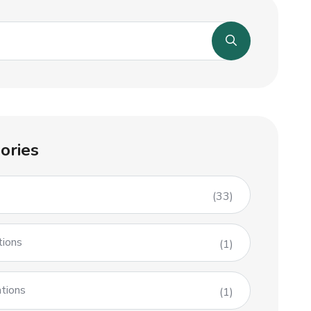
ories
(33)
tions
(1)
tions
(1)