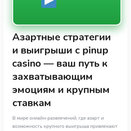
Азартные стратегии
и выигрыши с pinup
casino — ваш путь к
захватывающим
эмоциям и крупным
ставкам
В мире онлайн-развлечений, где азарт и
возможность крупного выигрыша привлекают