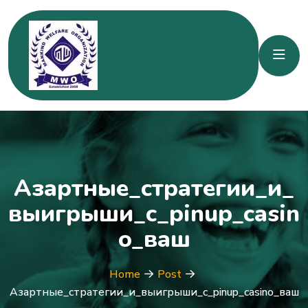
Азартные_стратегии_и_
выигрыши_с_pinup_casin
o_ваш
Home
Post
Азартные_стратегии_и_выигрыши_с_pinup_casino_ваш