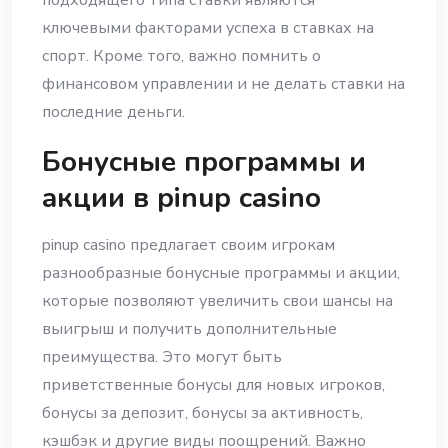
подходящего типа ставки являются
ключевыми факторами успеха в ставках на
спорт. Кроме того, важно помнить о
финансовом управлении и не делать ставки на
последние деньги.
Бонусные программы и
акции в pinup casino
pinup casino предлагает своим игрокам
разнообразные бонусные программы и акции,
которые позволяют увеличить свои шансы на
выигрыш и получить дополнительные
преимущества. Это могут быть
приветственные бонусы для новых игроков,
бонусы за депозит, бонусы за активность,
кэшбэк и другие виды поощрений. Важно