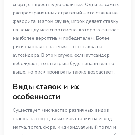
спорт, от простых до сложных. Одна из самых
распространенных стратегий – это ставка на
фаворита. В этом случае, игрок делает ставку
на команду или спортсмена, которого считает
наиболее вероятным победителем. Более
рискованная стратегия – это ставка на
аутсайдера. В этом случае, если аутсайдер
побеждает, то выигрыш будет значительно
выше, но риск проиграть также возрастает.
Виды ставок и их
особенности
Существует множество различных видов
ставок на спорт, таких как ставки на исход
матча, тотал, фора, индивидуальный тотал и