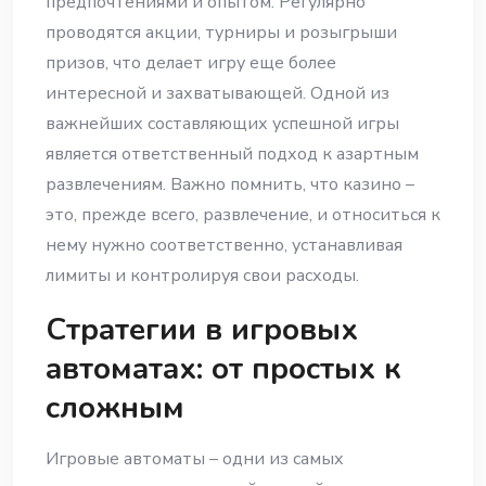
предпочтениями и опытом. Регулярно
проводятся акции, турниры и розыгрыши
призов, что делает игру еще более
интересной и захватывающей. Одной из
важнейших составляющих успешной игры
является ответственный подход к азартным
развлечениям. Важно помнить, что казино –
это, прежде всего, развлечение, и относиться к
нему нужно соответственно, устанавливая
лимиты и контролируя свои расходы.
Стратегии в игровых
автоматах: от простых к
сложным
Игровые автоматы – одни из самых