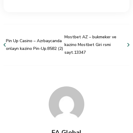
Mostbet AZ – bukmeker ve
Pin Up Casino – Azrbaycanda
kazino Mostbet Giri rsmi
onlayn kazino Pin-Up.8582 (2)
sayt.13347
FA Global