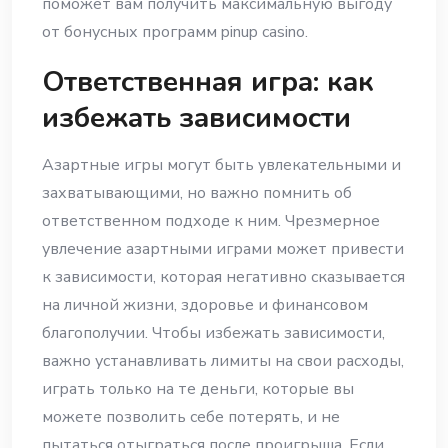
поможет вам получить максимальную выгоду
от бонусных программ pinup casino.
Ответственная игра: как
избежать зависимости
Азартные игры могут быть увлекательными и
захватывающими, но важно помнить об
ответственном подходе к ним. Чрезмерное
увлечение азартными играми может привести
к зависимости, которая негативно сказывается
на личной жизни, здоровье и финансовом
благополучии. Чтобы избежать зависимости,
важно устанавливать лимиты на свои расходы,
играть только на те деньги, которые вы
можете позволить себе потерять, и не
пытаться отыграться после проигрыша. Если