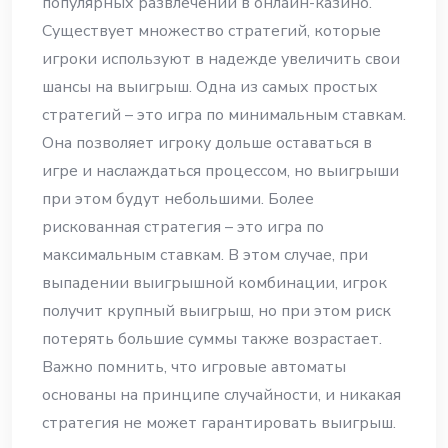
популярных развлечений в онлайн-казино.
Существует множество стратегий, которые
игроки используют в надежде увеличить свои
шансы на выигрыш. Одна из самых простых
стратегий – это игра по минимальным ставкам.
Она позволяет игроку дольше оставаться в
игре и наслаждаться процессом, но выигрыши
при этом будут небольшими. Более
рискованная стратегия – это игра по
максимальным ставкам. В этом случае, при
выпадении выигрышной комбинации, игрок
получит крупный выигрыш, но при этом риск
потерять большие суммы также возрастает.
Важно помнить, что игровые автоматы
основаны на принципе случайности, и никакая
стратегия не может гарантировать выигрыш.