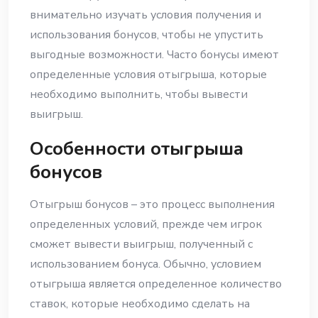
внимательно изучать условия получения и
использования бонусов, чтобы не упустить
выгодные возможности. Часто бонусы имеют
определенные условия отыгрыша, которые
необходимо выполнить, чтобы вывести
выигрыш.
Особенности отыгрыша
бонусов
Отыгрыш бонусов – это процесс выполнения
определенных условий, прежде чем игрок
сможет вывести выигрыш, полученный с
использованием бонуса. Обычно, условием
отыгрыша является определенное количество
ставок, которые необходимо сделать на