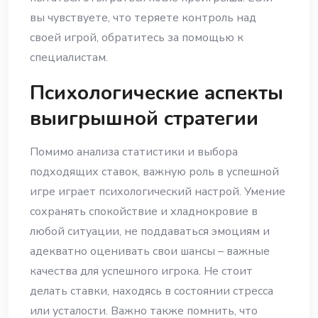
вы чувствуете, что теряете контроль над
своей игрой, обратитесь за помощью к
специалистам.
Психологические аспекты
выигрышной стратегии
Помимо анализа статистики и выбора
подходящих ставок, важную роль в успешной
игре играет психологический настрой. Умение
сохранять спокойствие и хладнокровие в
любой ситуации, не поддаваться эмоциям и
адекватно оценивать свои шансы – важные
качества для успешного игрока. Не стоит
делать ставки, находясь в состоянии стресса
или усталости. Важно также помнить, что