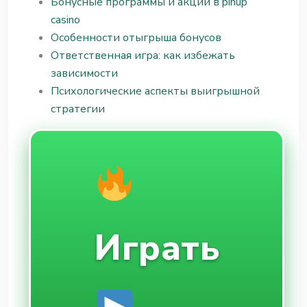
Бонусные программы и акции в pinup
casino
Особенности отыгрыша бонусов
Ответственная игра: как избежать
зависимости
Психологические аспекты выигрышной
стратегии
Играть