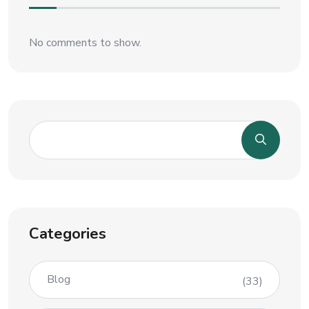
No comments to show.
Categories
Blog
(33)