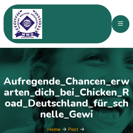
Aufregende_Chancen_erw
arten_dich_bei_Chicken_R
oad_Deutschland_für_sch
nelle_Gewi
Home
Post