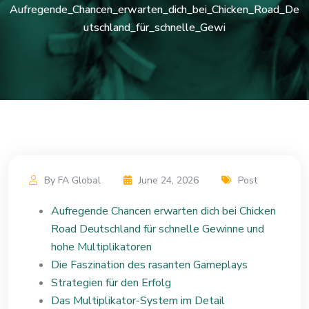
Aufregende_Chancen_erwarten_dich_bei_Chicken_Road_De
utschland_für_schnelle_Gewi
By FA Global
June 24, 2026
Post
Aufregende Chancen erwarten dich bei Chicken
Road Deutschland für schnelle Gewinne und
hohe Multiplikatoren
Die Faszination des rasanten Gameplays
Strategien für den Erfolg
Das Multiplikator-System im Detail