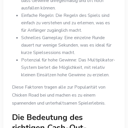
dass Gewinne unregelmäßig und oft hoch
ausfallen können.
Einfache Regeln: Die Regeln des Spiels sind
einfach zu verstehen und zu erlernen, was es
für Anfänger zugänglich macht.
Schnelles Gameplay: Eine einzelne Runde
dauert nur wenige Sekunden, was es ideal für
kurze Spielsessions macht.
Potenzial für hohe Gewinne: Das Multiplikator-
System bietet die Möglichkeit, mit relativ
kleinen Einsätzen hohe Gewinne zu erzielen.
Diese Faktoren tragen alle zur Popularität von
Chicken Road bei und machen es zu einem
spannenden und unterhaltsamen Spielerlebnis.
Die Bedeutung des
richtigen Cash-Out-