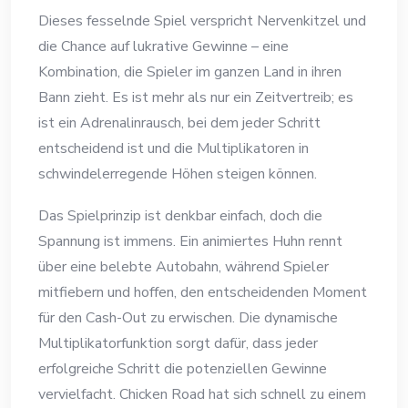
Dieses fesselnde Spiel verspricht Nervenkitzel und
die Chance auf lukrative Gewinne – eine
Kombination, die Spieler im ganzen Land in ihren
Bann zieht. Es ist mehr als nur ein Zeitvertreib; es
ist ein Adrenalinrausch, bei dem jeder Schritt
entscheidend ist und die Multiplikatoren in
schwindelerregende Höhen steigen können.
Das Spielprinzip ist denkbar einfach, doch die
Spannung ist immens. Ein animiertes Huhn rennt
über eine belebte Autobahn, während Spieler
mitfiebern und hoffen, den entscheidenden Moment
für den Cash-Out zu erwischen. Die dynamische
Multiplikatorfunktion sorgt dafür, dass jeder
erfolgreiche Schritt die potenziellen Gewinne
vervielfacht. Chicken Road hat sich schnell zu einem