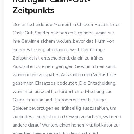
Zeitpunkts
Der entscheidende Moment in Chicken Road ist der
Cash-Out. Spieler müssen entscheiden, wann sie
ihre Gewinne sichern wollen, bevor das Huhn von
einem Fahrzeug überfahren wird. Der richtige
Zeitpunkt ist entscheidend, da ein zu frühes
Auszahlen zu einem geringen Gewinn führen kann,
während ein zu spätes Auszahlen den Verlust des
gesamten Einsatzes bedeutet. Die Entscheidung,
wann man auszahlt, erfordert eine Mischung aus
Glück, Intuition und Risikobereitschaft. Einige
Spieler bevorzugen es, frühzeitig auszuzahlen, um
zumindest einen kleinen Gewinn zu sichern, während
andere darauf warten, einen hohen Multiplikator zu
erreichen, bevor sie sich für den Cash-Out