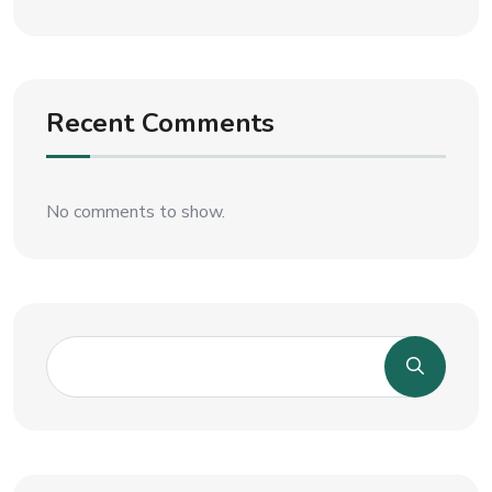
Recent Comments
No comments to show.