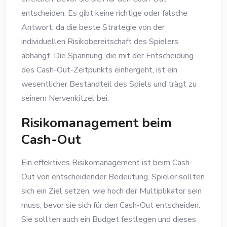
entscheiden. Es gibt keine richtige oder falsche
Antwort, da die beste Strategie von der
individuellen Risikobereitschaft des Spielers
abhängt. Die Spannung, die mit der Entscheidung
des Cash-Out-Zeitpunkts einhergeht, ist ein
wesentlicher Bestandteil des Spiels und trägt zu
seinem Nervenkitzel bei.
Risikomanagement beim
Cash-Out
Ein effektives Risikomanagement ist beim Cash-
Out von entscheidender Bedeutung. Spieler sollten
sich ein Ziel setzen, wie hoch der Multiplikator sein
muss, bevor sie sich für den Cash-Out entscheiden.
Sie sollten auch ein Budget festlegen und dieses