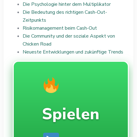
Die Psychologie hinter dem Multiplikator
Die Bedeutung des richtigen Cash-Out-
Zeitpunkts
Risikomanagement beim Cash-Out
Die Community und der soziale Aspekt von
Chicken Road
Neueste Entwicklungen und zukünftige Trends
Spielen